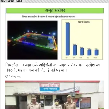
Related Articles
b
r
at
n
A
o
g
p
o
er
p
k
निचलौल। बजहा उर्फ अहिरौली का अमृत सरोवर बना प्रदेश का
नंबर-1, महराजगंज को दिलाई नई पहचान
1 day ago