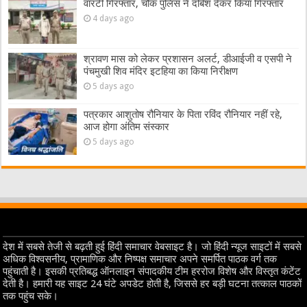
वारंटी गिरफ्तार, चौक पुलिस ने दबिश देकर किया गिरफ्तार
4 days ago
श्रावण मास को लेकर प्रशासन अलर्ट, डीआईजी व एसपी ने
पंचमुखी शिव मंदिर इटहिया का किया निरीक्षण
5 days ago
पत्रकार आशुतोष रौनियार के पिता रविंद रौनियार नहीं रहे,
आज होगा अंतिम संस्कार
5 days ago
देश में सबसे तेजी से बढ़ती हुई हिंदी समाचार वेबसाइट है। जो हिंदी न्यूज साइटों में सबसे
अधिक विश्वसनीय, प्रामाणिक और निष्पक्ष समाचार अपने समर्पित पाठक वर्ग तक
पहुंचाती है। इसकी प्रतिबद्ध ऑनलाइन संपादकीय टीम हररोज विशेष और विस्तृत कंटेंट
देती है। हमारी यह साइट 24 घंटे अपडेट होती है, जिससे हर बड़ी घटना तत्काल पाठकों
तक पहुंच सके।