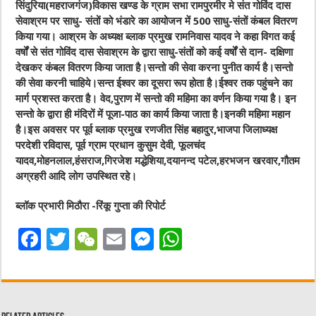
सिंदुरिया(महराजगंज)विकास खण्ड के ग्राम सभा रामपुरमीर मे संत गोविंद दास
सेवाश्रम पर साधु- संतों को भंडारे का आयोजन में 500 साधु-संतों कंबल वितरण
किया गया। आश्रम के अध्यक्ष ब्लाक प्रमुख रामनिवास यादव ने कहा विगत कई
वर्षों से संत गोविंद दास सेवाश्रम के द्वारा साधु-संतों को कई वर्षों से दान- दक्षिणा
देखकर कंबल वितरण किया जाता है।सन्तो की सेवा करना पुनीत कार्य है।सन्तो
की सेवा करनी चाहिये।सन्त ईश्वर का दूसरा रूप होता है।ईश्वर तक पहुंचने का
मार्ग प्रशस्त करता है। वेद,पुराण में सन्तो की महिमा का वर्णन किया गया है। इन
सन्तो के द्वारा ही मंदिरों में पूजा-पाठ का कार्य किया जाता है।इनकी महिमा महान
है।इस अवसर पर पूर्व ब्लाक प्रमुख रणजीत सिंह बहादुर,भाजपा जिलाध्यक्ष
परदेशी रविदास, पूर्व ग्राम प्रधान कुसुम देवी, फूलचंद
यादव,मोहनलाल,हंसराज,गिरजेश मद्धेशिया,दयानन्द पटेल,हरभजन खरवार,गौतम
अग्रहरी आदि लोग उपस्थित रहे।
ब्लॉक प्रभारी मिठौरा -रिंकू गुप्ता की रिपोर्ट
F
T
W
E
M
W
a
w
e
m
e
h
c
it
C
ai
ss
at
e
te
h
l
e
s