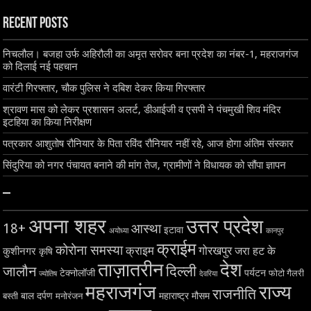
Recent Posts
निचलौल। बजहा उर्फ अहिरौली का अमृत सरोवर बना प्रदेश का नंबर-1, महराजगंज
को दिलाई नई पहचान
वारंटी गिरफ्तार, चौक पुलिस ने दबिश देकर किया गिरफ्तार
श्रावण मास को लेकर प्रशासन अलर्ट, डीआईजी व एसपी ने पंचमुखी शिव मंदिर
इटहिया का किया निरीक्षण
पत्रकार आशुतोष रौनियार के पिता रविंद रौनियार नहीं रहे, आज होगा अंतिम संस्कार
सिंदुरिया को नगर पंचायत बनाने की मांग तेज, ग्रामीणों ने विधायक को सौंपा ज्ञापन
–
अपना शहर
उत्तर प्रदेश
18+
आस्था
इटावा
अयोध्या
कानपुर
क्राईम
कोरोना समस्या
क्राइम
गोरखपुर
जरा हट के
कुशीनगर
कृषि
ताज़ातरीन
देश
दिल्ली
जालौन
टेक्नोलॉजी
पर्यटन
फोटो गैलरी
ज्योतिष
देवरिया
महराजगंज
राज्य
राजनीति
बाल दर्पण
महाराष्ट्र
मौसम
बस्ती
मनोरंजन