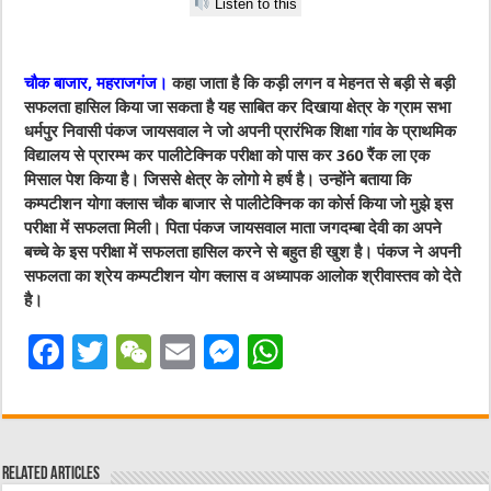
Listen to this
चौक बाजार, महराजगंज।
कहा जाता है कि कड़ी लगन व मेहनत से बड़ी से बड़ी
सफलता हासिल किया जा सकता है यह साबित कर दिखाया क्षेत्र के ग्राम सभा
धर्मपुर निवासी पंकज जायसवाल ने जो अपनी प्रारंभिक शिक्षा गांव के प्राथमिक
विद्यालय से प्रारम्भ कर पालीटेक्निक परीक्षा को पास कर 360 रैंक ला एक
मिसाल पेश किया है। जिससे क्षेत्र के लोगो मे हर्ष है। उन्होंने बताया कि
कम्पटीशन योगा क्लास चौक बाजार से पालीटेक्निक का कोर्स किया जो मुझे इस
परीक्षा में सफलता मिली। पिता पंकज जायसवाल माता जगदम्बा देवी का अपने
बच्चे के इस परीक्षा में सफलता हासिल करने से बहुत ही खुश है। पंकज ने अपनी
सफलता का श्रेय कम्पटीशन योग क्लास व अध्यापक आलोक श्रीवास्तव को देते
है।
F
T
W
E
M
W
a
w
e
m
e
h
c
it
C
ai
ss
at
e
te
h
l
e
s
Related Articles