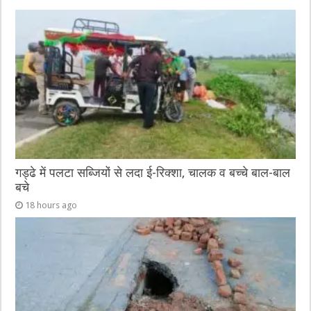
b
r
at
n
A
o
g
p
o
er
p
k
गड्ढे में पलटा सब्जियों से लदा ई-रिक्शा, चालक व बच्चे बाल-बाल
बचे
18 hours ago