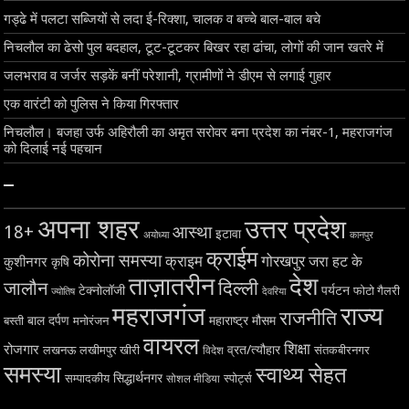
गड्ढे में पलटा सब्जियों से लदा ई-रिक्शा, चालक व बच्चे बाल-बाल बचे
निचलौल का ढेसो पुल बदहाल, टूट-टूटकर बिखर रहा ढांचा, लोगों की जान खतरे में
जलभराव व जर्जर सड़कें बनीं परेशानी, ग्रामीणों ने डीएम से लगाई गुहार
एक वारंटी को पुलिस ने किया गिरफ्तार
निचलौल। बजहा उर्फ अहिरौली का अमृत सरोवर बना प्रदेश का नंबर-1, महराजगंज
को दिलाई नई पहचान
–
अपना शहर
उत्तर प्रदेश
18+
आस्था
इटावा
अयोध्या
कानपुर
क्राईम
कोरोना समस्या
क्राइम
गोरखपुर
जरा हट के
कुशीनगर
कृषि
ताज़ातरीन
देश
दिल्ली
जालौन
टेक्नोलॉजी
पर्यटन
फोटो गैलरी
ज्योतिष
देवरिया
महराजगंज
राज्य
राजनीति
बाल दर्पण
महाराष्ट्र
मौसम
बस्ती
मनोरंजन
वायरल
शिक्षा
रोजगार
व्रत/त्यौहार
लखनऊ
लखीमपुर खीरी
विदेश
संतकबीरनगर
समस्या
स्वाथ्य सेहत
सिद्धार्थनगर
सम्पादकीय
स्पोर्ट्स
सोशल मीडिया