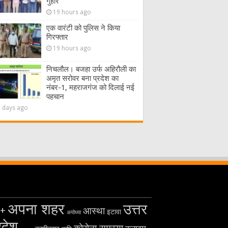
गुहार
19 hours ago
एक वारंटी को पुलिस ने किया
गिरफ्तार
19 hours ago
निचलौल। बजहा उर्फ अहिरौली का
अमृत सरोवर बना प्रदेश का
नंबर-1, महराजगंज को दिलाई नई
पहचान
2 days ago
अपना शहर
उत्तर
+
आस्था
इटावा
अयोध्या
रदेश