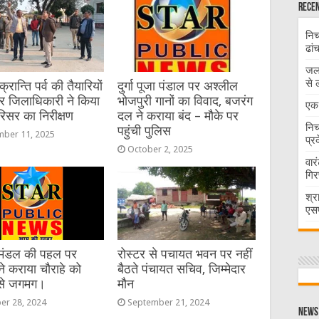
Recen
निच
ढां
जलभ
से 
रान्ति पर्व की तैयारियों
दुर्गा पूजा पंडाल पर अश्लील
र जिलाधिकारी ने किया
भोजपुरी गानों का विवाद, बजरंग
एक 
रिसर का निरीक्षण
दल ने कराया बंद – मौके पर
निच
पहुंची पुलिस
ber 11, 2025
प्र
October 2, 2025
वार
गिर
श्र
एसप
र मंडल की पहल पर
रोस्टर से पचायत भवन पर नहीं
ने कराया चौराहे को
बैठते पंचायत सचिव, जिम्मेदार
से जगमग।
मौन
er 28, 2024
September 21, 2024
News 