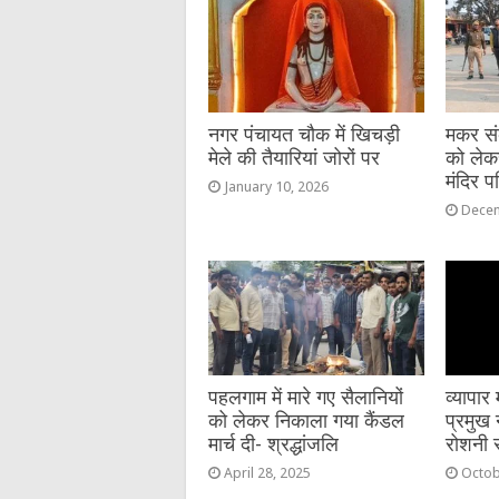
o
g
p
o
er
p
k
नगर पंचायत चौक में खिचड़ी
मकर संक्
मेले की तैयारियां जोरों पर
को लेक
मंदिर प
January 10, 2026
Decem
पहलगाम में मारे गए सैलानियों
व्यापा
को लेकर निकाला गया कैंडल
प्रमुख 
मार्च दी- श्रद्धांजलि
रोशनी 
April 28, 2025
Octob