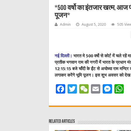
*500 वर्षो का इंतजार खत्म, आज प
पूजन*
Admin
August 5, 2020
505 Vie
नई दिल्ली।
भारत मे 500 वर्षो से कोर्ट में चले रहें 
प्रतीक भगवान राम की नगरी में भारत के प्रधान मंत्र
12:15:15 बजे चाँदी के ईंट से अयोध्या राम मन्दि
लगाकर करेंगे भूमि पूजन। इस शुभ अवसर को देख दे
F
T
W
E
M
a
w
e
m
e
h
c
it
C
ai
ss
a
e
te
h
l
e
s
Related Articles
b
r
at
n
A