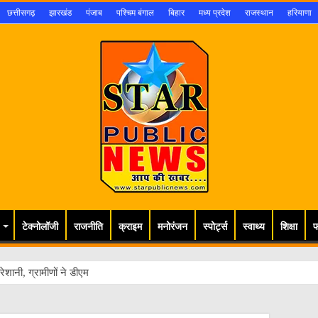
छत्तीसगढ़
झारखंड
पंजाब
पश्चिम बंगाल
बिहार
मध्य प्रदेश
राजस्थान
हरियाणा
टेक्नोलॉजी
राजनीति
क्राइम
मनोरंजन
स्पोर्ट्स
स्वाथ्य
शिक्षा
फ
ेशानी, ग्रामीणों ने डीएम से लगाई गुहार