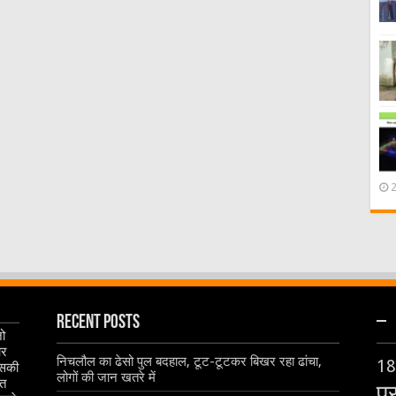
Recent Posts
–
जो
और
निचलौल का ढेसो पुल बदहाल, टूट-टूटकर बिखर रहा ढांचा,
18
इसकी
लोगों की जान खतरे में
ृत
प्