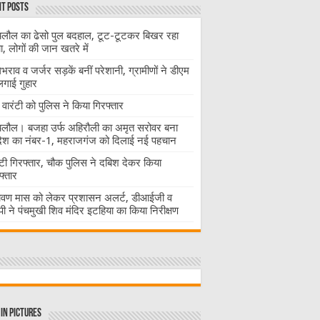
t Posts
लौल का ढेसो पुल बदहाल, टूट-टूटकर बिखर रहा
चा, लोगों की जान खतरे में
राव व जर्जर सड़कें बनीं परेशानी, ग्रामीणों ने डीएम
लगाई गुहार
वारंटी को पुलिस ने किया गिरफ्तार
लौल। बजहा उर्फ अहिरौली का अमृत सरोवर बना
देश का नंबर-1, महराजगंज को दिलाई नई पहचान
ंटी गिरफ्तार, चौक पुलिस ने दबिश देकर किया
फ्तार
ावण मास को लेकर प्रशासन अलर्ट, डीआईजी व
ी ने पंचमुखी शिव मंदिर इटहिया का किया निरीक्षण
in Pictures