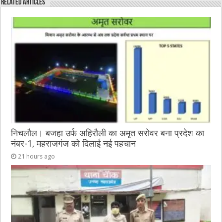
Related Articles
b
r
at
n
A
o
g
p
o
er
p
k
निचलौल। बजहा उर्फ अहिरौली का अमृत सरोवर बना प्रदेश का
नंबर-1, महराजगंज को दिलाई नई पहचान
21 hours ago