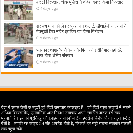
वारंटी गिरफ्तार, चौक पुलिस ने दबिश देकर किया गिरफ्तार
4 days ago
श्रावण मास को लेकर प्रशासन अलर्ट, डीआईजी व एसपी ने
पंचमुखी शिव मंदिर इटहिया का किया निरीक्षण
5 days ago
पत्रकार आशुतोष रौनियार के पिता रविंद रौनियार नहीं रहे,
आज होगा अंतिम संस्कार
5 days ago
देश में सबसे तेजी से बढ़ती हुई हिंदी समाचार वेबसाइट है। जो हिंदी न्यूज साइटों में सबसे
अधिक विश्वसनीय, प्रामाणिक और निष्पक्ष समाचार अपने समर्पित पाठक वर्ग तक
पहुंचाती है। इसकी प्रतिबद्ध ऑनलाइन संपादकीय टीम हररोज विशेष और विस्तृत कंटेंट
देती है। हमारी यह साइट 24 घंटे अपडेट होती है, जिससे हर बड़ी घटना तत्काल पाठकों
तक पहुंच सके।