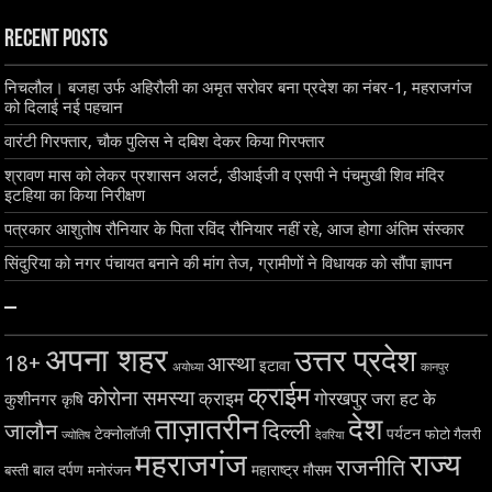
Recent Posts
निचलौल। बजहा उर्फ अहिरौली का अमृत सरोवर बना प्रदेश का नंबर-1, महराजगंज
को दिलाई नई पहचान
वारंटी गिरफ्तार, चौक पुलिस ने दबिश देकर किया गिरफ्तार
श्रावण मास को लेकर प्रशासन अलर्ट, डीआईजी व एसपी ने पंचमुखी शिव मंदिर
इटहिया का किया निरीक्षण
पत्रकार आशुतोष रौनियार के पिता रविंद रौनियार नहीं रहे, आज होगा अंतिम संस्कार
सिंदुरिया को नगर पंचायत बनाने की मांग तेज, ग्रामीणों ने विधायक को सौंपा ज्ञापन
–
अपना शहर
उत्तर प्रदेश
18+
आस्था
इटावा
अयोध्या
कानपुर
क्राईम
कोरोना समस्या
क्राइम
गोरखपुर
जरा हट के
कुशीनगर
कृषि
ताज़ातरीन
देश
दिल्ली
जालौन
टेक्नोलॉजी
पर्यटन
फोटो गैलरी
ज्योतिष
देवरिया
महराजगंज
राज्य
राजनीति
बाल दर्पण
महाराष्ट्र
मौसम
बस्ती
मनोरंजन