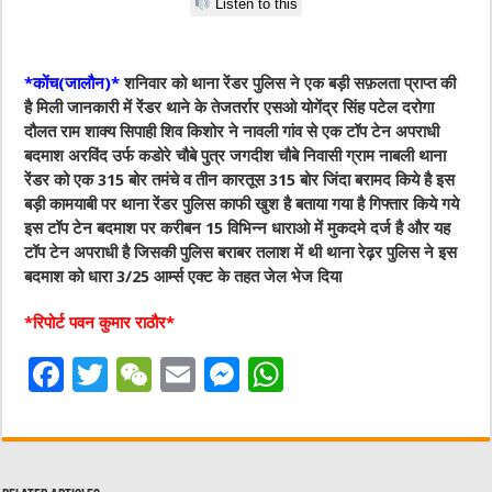
Listen to this
*कोंच(जालौन)*
शनिवार को थाना रेंडर पुलिस ने एक बड़ी सफ़लता प्राप्त की
है मिली जानकारी में रेंडर थाने के तेजतर्रार एसओ योगेंद्र सिंह पटेल दरोगा
दौलत राम शाक्य सिपाही शिव किशोर ने नावली गांव से एक टॉप टेन अपराधी
बदमाश अरविंद उर्फ कडोरे चौबे पुत्र जगदीश चौबे निवासी ग्राम नाबली थाना
रेंडर को एक 315 बोर तमंचे व तीन कारतूस 315 बोर जिंदा बरामद किये है इस
बड़ी कामयाबी पर थाना रेंडर पुलिस काफी खुश है बताया गया है गिफ्तार किये गये
इस टॉप टेन बदमाश पर करीबन 15 विभिन्न धाराओ में मुकदमे दर्ज है और यह
टॉप टेन अपराधी है जिसकी पुलिस बराबर तलाश में थी थाना रेढ़र पुलिस ने इस
बदमाश को धारा 3/25 आर्म्स एक्ट के तहत जेल भेज दिया
*रिपोर्ट पवन कुमार राठौर*
F
T
W
E
M
W
a
w
e
m
e
h
c
it
C
ai
ss
at
e
te
h
l
e
s