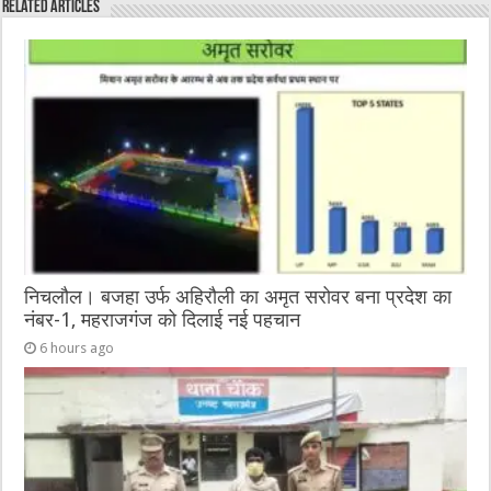
Related Articles
b
r
at
n
A
o
g
p
o
er
p
k
निचलौल। बजहा उर्फ अहिरौली का अमृत सरोवर बना प्रदेश का
नंबर-1, महराजगंज को दिलाई नई पहचान
6 hours ago