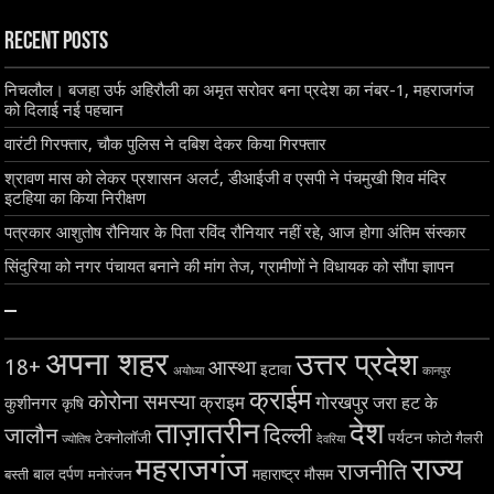
Recent Posts
निचलौल। बजहा उर्फ अहिरौली का अमृत सरोवर बना प्रदेश का नंबर-1, महराजगंज
को दिलाई नई पहचान
वारंटी गिरफ्तार, चौक पुलिस ने दबिश देकर किया गिरफ्तार
श्रावण मास को लेकर प्रशासन अलर्ट, डीआईजी व एसपी ने पंचमुखी शिव मंदिर
इटहिया का किया निरीक्षण
पत्रकार आशुतोष रौनियार के पिता रविंद रौनियार नहीं रहे, आज होगा अंतिम संस्कार
सिंदुरिया को नगर पंचायत बनाने की मांग तेज, ग्रामीणों ने विधायक को सौंपा ज्ञापन
–
अपना शहर
उत्तर प्रदेश
18+
आस्था
इटावा
अयोध्या
कानपुर
क्राईम
कोरोना समस्या
क्राइम
गोरखपुर
जरा हट के
कुशीनगर
कृषि
ताज़ातरीन
देश
दिल्ली
जालौन
टेक्नोलॉजी
पर्यटन
फोटो गैलरी
ज्योतिष
देवरिया
महराजगंज
राज्य
राजनीति
बाल दर्पण
महाराष्ट्र
मौसम
बस्ती
मनोरंजन