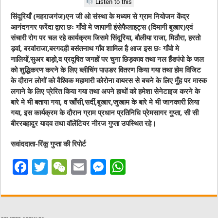
Listen to this
सिंदूरियाँ (महराजगंज)एन जी ओ संस्था के मध्यम से ग्राम नियोजन केंद्र
आनंदनगर फरेंदा द्वारा छः गाँवो मे जापानी इंसेफैलाइट्स (दिमागी बुखार)एवं
संचारी रोग पर चल रहे कार्यक्रम जिसमे सिंदूरिया, बौलीया राजा, मिठौरा, हरतो
ड़वां, बरवांराजा,बरगदही बसंतनाथ गाँव शामिल है आज इस छः गाँवो मे
नालियों,सुअर बाड़ो,व प्रदूषित जगहों पर चुना छिड़काव तथा नल हैंडपंपो के जल
को शुद्धिकरण करने के लिए ब्लीचिंग पाउडर वितरण किया गया तथा होम विजिट
के दौरान लोगों को वैश्विक महामारी कोरोना वायरस से बचने के लिए मुँह पर मास्क
लगाने के लिए प्रेरित किया गया तथा अपने हाथों को हमेशा सेनेटाइज करने के
बारे मे भी बताया गया, व खाँसी,सर्दी,बुखार,जुखाम के बारे मे भी जानकारी लिया
गया, इस कार्यक्रम के दौरान ग्राम प्रधान प्रतिनिधि प्रेमसागर गुप्ता, सी सी
बीररबहादुर यादव तथा वॉलेंटियर नीरज गुप्ता उपस्थित रहे।
सवांददाता-रिंकू गुप्ता की रिपोर्ट
F
T
W
E
M
W
a
w
e
m
e
h
c
it
C
ai
ss
at
e
te
h
l
e
s