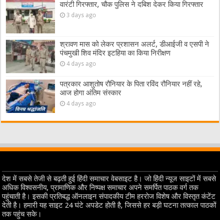
वारंटी गिरफ्तार, चौक पुलिस ने दबिश देकर किया गिरफ्तार
3 days ago
श्रावण मास को लेकर प्रशासन अलर्ट, डीआईजी व एसपी ने
पंचमुखी शिव मंदिर इटहिया का किया निरीक्षण
4 days ago
पत्रकार आशुतोष रौनियार के पिता रविंद रौनियार नहीं रहे,
आज होगा अंतिम संस्कार
4 days ago
देश में सबसे तेजी से बढ़ती हुई हिंदी समाचार वेबसाइट है। जो हिंदी न्यूज साइटों में सबसे
अधिक विश्वसनीय, प्रामाणिक और निष्पक्ष समाचार अपने समर्पित पाठक वर्ग तक
पहुंचाती है। इसकी प्रतिबद्ध ऑनलाइन संपादकीय टीम हररोज विशेष और विस्तृत कंटेंट
देती है। हमारी यह साइट 24 घंटे अपडेट होती है, जिससे हर बड़ी घटना तत्काल पाठकों
तक पहुंच सके।