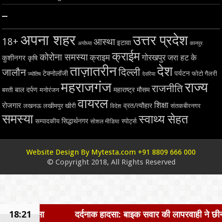
–
अपना शहर
उत्तर प्रदेश
18+
आस्था
इटावा
अयोध्या
कानपुर
क्राईम
कोरोना समस्या
क्राइम
गोरखपुर
जरा हट के
कुशीनगर
कृषि
ताज़ातरीन
देश
दिल्ली
जालौन
टेक्नोलॉजी
पर्यटन
फोटो गैलरी
ज्योतिष
देवरिया
महराजगंज
राज्य
राजनीति
बाल दर्पण
महाराष्ट्र
मौसम
बस्ती
मनोरंजन
वायरल
शिक्षा
रोजगार
व्रत/त्यौहार
लखनऊ
लखीमपुर खीरी
विदेश
संतकबीरनगर
समस्या
स्वाथ्य सेहत
सिद्धार्थनगर
सम्पादकीय
स्पोर्ट्स
सोशल मीडिया
Website Design By Mytesta.com +91 8809 666 000
© Copyright 2018, All Rights Reserved
18:21
दर्दनाक हादसा: बाइक सवार की लापरवाही ने छीनी जिंदगी, बाइक ट