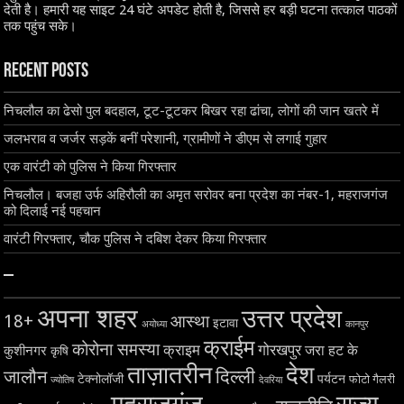
देती है। हमारी यह साइट 24 घंटे अपडेट होती है, जिससे हर बड़ी घटना तत्काल पाठकों
तक पहुंच सके।
Recent Posts
निचलौल का ढेसो पुल बदहाल, टूट-टूटकर बिखर रहा ढांचा, लोगों की जान खतरे में
जलभराव व जर्जर सड़कें बनीं परेशानी, ग्रामीणों ने डीएम से लगाई गुहार
एक वारंटी को पुलिस ने किया गिरफ्तार
निचलौल। बजहा उर्फ अहिरौली का अमृत सरोवर बना प्रदेश का नंबर-1, महराजगंज
को दिलाई नई पहचान
वारंटी गिरफ्तार, चौक पुलिस ने दबिश देकर किया गिरफ्तार
–
अपना शहर
उत्तर प्रदेश
18+
आस्था
इटावा
अयोध्या
कानपुर
क्राईम
कोरोना समस्या
क्राइम
गोरखपुर
जरा हट के
कुशीनगर
कृषि
ताज़ातरीन
देश
दिल्ली
जालौन
टेक्नोलॉजी
पर्यटन
फोटो गैलरी
ज्योतिष
देवरिया