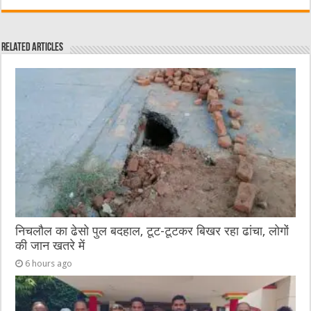
c
it
C
ai
ss
at
e
te
h
l
e
s
Related Articles
b
r
at
n
A
o
g
p
o
er
p
k
निचलौल का ढेसो पुल बदहाल, टूट-टूटकर बिखर रहा ढांचा, लोगों
की जान खतरे में
6 hours ago