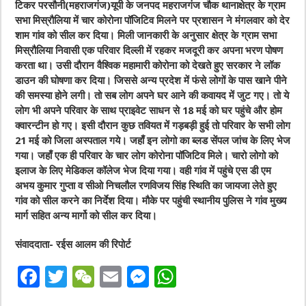
टिकर परसौनी(महराजगंज)यूपी के जनपद महराजगंज चौक थानाक्षेत्र के ग्राम
सभा मिस्रौलिया में चार कोरोना पॉजिटिव मिलने पर प्रशासन ने मंगलवार को देर
शाम गांव को सील कर दिया। मिली जानकारी के अनुसार क्षेत्र के ग्राम सभा
मिस्रौलिया निवासी एक परिवार दिल्ली में रहकर मजदूरी कर अपना भरण पोषण
करता था। उसी दौरान वैश्विक महामारी कोरोना को देखते हुए सरकार ने लॉक
डाउन की घोषणा कर दिया। जिससे अन्य प्रदेश में फंसे लोगों के पास खाने पीने
की समस्या होने लगी। तो सब लोग अपने घर आने की कवायद में जुट गए। तो ये
लोग भी अपने परिवार के साथ प्राइवेट साधन से 18 मई को घर पहुंचे और होम
क्वारन्टीन हो गए। इसी दौरान कुछ तवियत में गड़बड़ी हुई तो परिवार के सभी लोग
21 मई को जिला अस्पताल गये। जहाँ इन लोगो का ब्लड सेंपल जांच के लिए भेज
गया। जहाँ एक ही परिवार के चार लोग कोरोना पॉजिटिव मिले। चारो लोगो को
इलाज के लिए मेडिकल कॉलेज भेज दिया गया। वही गांव में पहुंचे एस डी एम
अभय कुमार गुप्ता व सीओ निचलौल रणविजय सिंह स्थिति का जायजा लेते हुए
गांव को सील करने का निर्देश दिया। मौके पर पहुंची स्थानीय पुलिस ने गांव मुख्य
मार्ग सहित अन्य मार्गो को सील कर दिया।
संवाददाता- रईस आलम की रिपोर्ट
F
T
W
E
M
W
a
w
e
m
e
h