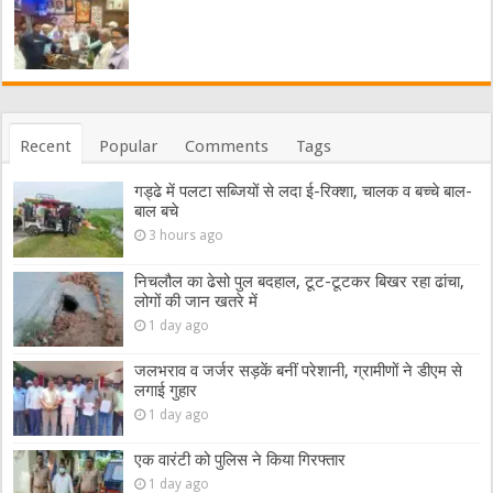
Recent
Popular
Comments
Tags
गड्ढे में पलटा सब्जियों से लदा ई-रिक्शा, चालक व बच्चे बाल-
बाल बचे
3 hours ago
निचलौल का ढेसो पुल बदहाल, टूट-टूटकर बिखर रहा ढांचा,
लोगों की जान खतरे में
1 day ago
जलभराव व जर्जर सड़कें बनीं परेशानी, ग्रामीणों ने डीएम से
लगाई गुहार
1 day ago
एक वारंटी को पुलिस ने किया गिरफ्तार
1 day ago