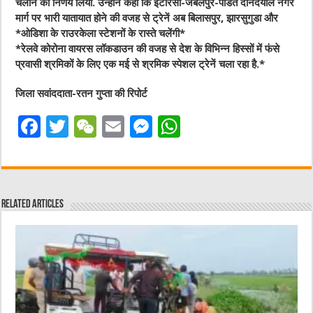
चलाने का निर्णय लिया. उन्होंने कहा कि इटारसी-जबलपुर-पंडित दीनदयाल नगर
मार्ग पर भारी यातायात होने की वजह से ट्रेनें अब बिलासपुर, झारसुगुडा और
*ओडिशा के राउरकेला स्टेशनों के रास्ते चलेंगी*
*रेलवे कोरोना वायरस लॉकडाउन की वजह से देश के विभिन्न हिस्सों में फंसे
प्रवासी श्रमिकों के लिए एक मई से श्रमिक स्पेशल ट्रेनें चला रहा है.*
जिला सवांददाता-रतन गुप्ता की रिपोर्ट
F
T
W
E
M
W
a
w
e
m
e
h
c
it
C
ai
ss
at
e
te
h
l
e
s
Related Articles
b
r
at
n
A
o
g
p
o
er
p
k