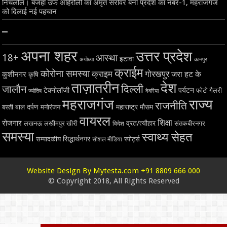
निचलौल। बजहा उर्फ अहिरौली का अमृत सरोवर बना प्रदेश का नंबर-1, महराजगंज
को दिलाई नई पहचान
–
अपना शहर
उत्तर प्रदेश
18+
आस्था
इटावा
अयोध्या
कानपुर
क्राईम
कोरोना समस्या
क्राइम
गोरखपुर
जरा हट के
कुशीनगर
कृषि
ताज़ातरीन
देश
दिल्ली
जालौन
टेक्नोलॉजी
पर्यटन
फोटो गैलरी
ज्योतिष
देवरिया
महराजगंज
राज्य
राजनीति
बाल दर्पण
महाराष्ट्र
मौसम
बस्ती
मनोरंजन
वायरल
शिक्षा
रोजगार
व्रत/त्यौहार
लखनऊ
लखीमपुर खीरी
विदेश
संतकबीरनगर
समस्या
स्वाथ्य सेहत
सिद्धार्थनगर
सम्पादकीय
स्पोर्ट्स
सोशल मीडिया
Website Design By Mytesta.com +91 8809 666 000
© Copyright 2018, All Rights Reserved