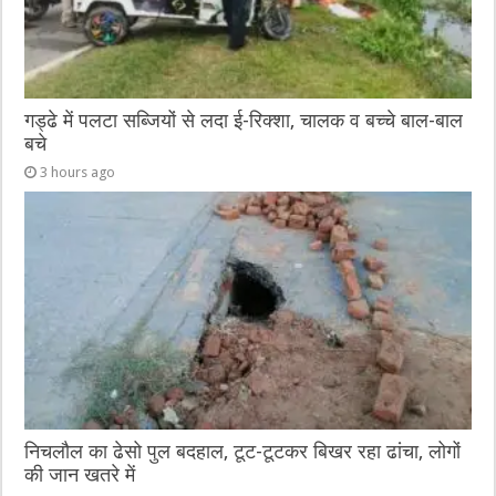
गड्ढे में पलटा सब्जियों से लदा ई-रिक्शा, चालक व बच्चे बाल-बाल
बचे
3 hours ago
निचलौल का ढेसो पुल बदहाल, टूट-टूटकर बिखर रहा ढांचा, लोगों
की जान खतरे में