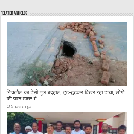
e
te
h
l
e
s
Related Articles
b
r
at
n
A
o
g
p
o
er
p
k
निचलौल का ढेसो पुल बदहाल, टूट-टूटकर बिखर रहा ढांचा, लोगों
की जान खतरे में
6 hours ago