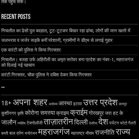
तक पहुंच सके।
Recent Posts
निचलौल का ढेसो पुल बदहाल, टूट-टूटकर बिखर रहा ढांचा, लोगों की जान खतरे में
जलभराव व जर्जर सड़कें बनीं परेशानी, ग्रामीणों ने डीएम से लगाई गुहार
एक वारंटी को पुलिस ने किया गिरफ्तार
निचलौल। बजहा उर्फ अहिरौली का अमृत सरोवर बना प्रदेश का नंबर-1, महराजगंज
को दिलाई नई पहचान
वारंटी गिरफ्तार, चौक पुलिस ने दबिश देकर किया गिरफ्तार
–
अपना शहर
उत्तर प्रदेश
18+
आस्था
इटावा
अयोध्या
कानपुर
क्राईम
कोरोना समस्या
क्राइम
गोरखपुर
जरा हट के
कुशीनगर
कृषि
ताज़ातरीन
देश
दिल्ली
जालौन
टेक्नोलॉजी
पर्यटन
फोटो गैलरी
ज्योतिष
देवरिया
महराजगंज
राज्य
राजनीति
बाल दर्पण
महाराष्ट्र
मौसम
बस्ती
मनोरंजन