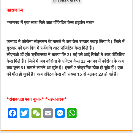
Listen to this
महराजगंज
*जनपद में एक साथ मिले आठ पॉजिटिव केस हड़कंप मचा*
जनपद मे कोरोना संक्रमण के मामले मे अब तेज रफ्तार पकड़ लिया है। जिले मेंं
गुरुवार को एक दिन में सर्ववाधि आठ पॉजिटिव केस मिले हैं।
सीएमओ डॉ एके श्रीवास्तव ने बताया कि 21 मई को आई रिपोर्ट मे आठ पॉजिटिव
केस मिले हैं। जिले में अब कोरोना के एक्टिव केस 23 जनपद में कोरोना के अब
तक कुल 31 मामले सामने आ चुके हैं। इसमें 7 संक्रमित ठीक हो चुके हैं। एक
की मौत हो चुकी है। अब एक्टिव केस की संख्या 15 से बढ़कर 23 हो गई है।
*संवाददाता पवन कुमार* *सहसंपादक*
F
T
W
E
M
W
a
w
e
m
e
h
c
it
C
ai
ss
at