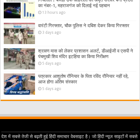
निचलौल। बजहा उर्फ अहिरौली का अमृत सरोवर बना प्रदेश
का नंबर-1, महराजगंज को दिलाई नई पहचान
13 hours ago
वारंटी गिरफ्तार, चौक पुलिस ने दबिश देकर किया गिरफ्तार
3 days ago
श्रावण मास को लेकर प्रशासन अलर्ट, डीआईजी व एसपी ने
पंचमुखी शिव मंदिर इटहिया का किया निरीक्षण
5 days ago
पत्रकार आशुतोष रौनियार के पिता रविंद रौनियार नहीं रहे,
आज होगा अंतिम संस्कार
5 days ago
देश में सबसे तेजी से बढ़ती हुई हिंदी समाचार वेबसाइट है। जो हिंदी न्यूज साइटों में सबसे