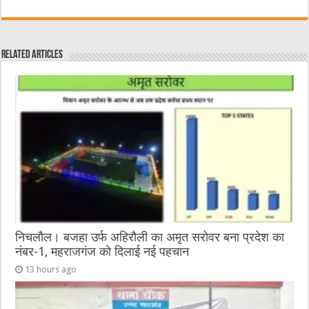
a
w
e
m
e
h
c
it
C
ai
ss
at
e
te
h
l
e
s
Related Articles
b
r
at
n
A
o
g
p
o
er
p
k
निचलौल। बजहा उर्फ अहिरौली का अमृत सरोवर बना प्रदेश का
नंबर-1, महराजगंज को दिलाई नई पहचान
13 hours ago