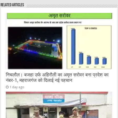
e
te
h
l
e
s
Related Articles
b
r
at
n
A
o
g
p
o
er
p
k
निचलौल। बजहा उर्फ अहिरौली का अमृत सरोवर बना प्रदेश का
नंबर-1, महराजगंज को दिलाई नई पहचान
1 day ago