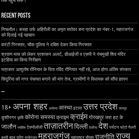
तक पहुंच सके।
Recent Posts
निचलौल। बजहा उर्फ अहिरौली का अमृत सरोवर बना प्रदेश का नंबर-1, महराजगंज
को दिलाई नई पहचान
वारंटी गिरफ्तार, चौक पुलिस ने दबिश देकर किया गिरफ्तार
श्रावण मास को लेकर प्रशासन अलर्ट, डीआईजी व एसपी ने पंचमुखी शिव मंदिर
इटहिया का किया निरीक्षण
पत्रकार आशुतोष रौनियार के पिता रविंद रौनियार नहीं रहे, आज होगा अंतिम संस्कार
सिंदुरिया को नगर पंचायत बनाने की मांग तेज, ग्रामीणों ने विधायक को सौंपा ज्ञापन
–
अपना शहर
उत्तर प्रदेश
18+
आस्था
इटावा
अयोध्या
कानपुर
क्राईम
कोरोना समस्या
क्राइम
गोरखपुर
जरा हट के
कुशीनगर
कृषि
ताज़ातरीन
देश
दिल्ली
जालौन
टेक्नोलॉजी
पर्यटन
फोटो गैलरी
ज्योतिष
देवरिया
महराजगंज
राज्य
राजनीति
बाल दर्पण
महाराष्ट्र
मौसम
बस्ती
मनोरंजन