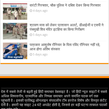
वारंटी गिरफ्तार, चौक पुलिस ने दबिश देकर किया गिरफ्तार
4 days ago
श्रावण मास को लेकर प्रशासन अलर्ट, डीआईजी व एसपी ने
पंचमुखी शिव मंदिर इटहिया का किया निरीक्षण
5 days ago
पत्रकार आशुतोष रौनियार के पिता रविंद रौनियार नहीं रहे,
आज होगा अंतिम संस्कार
5 days ago
देश में सबसे तेजी से बढ़ती हुई हिंदी समाचार वेबसाइट है। जो हिंदी न्यूज साइटों में सबसे
अधिक विश्वसनीय, प्रामाणिक और निष्पक्ष समाचार अपने समर्पित पाठक वर्ग तक
पहुंचाती है। इसकी प्रतिबद्ध ऑनलाइन संपादकीय टीम हररोज विशेष और विस्तृत कंटेंट
देती है। हमारी यह साइट 24 घंटे अपडेट होती है, जिससे हर बड़ी घटना तत्काल पाठकों