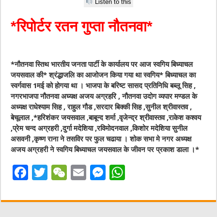
Listen to this
*रिपोर्टर रतन गुप्ता नौतनवा*
*नौतनवा स्तिथ भारतीय जनता पार्टी के कार्यालय पर आज स्वगिय बिध्याचल
जयसवाल की* श्रंद्धाजलि का आजोजन किया गया था स्वगिय* बिध्याचल का
स्वर्गवास 1मई को होगया था । भाजपा के बरिष्ट सासद प्रतिनिधि बब्लू सिह ,
नगरभाजपा नौतनवा अघ्यक्ष अजय अग्रहरि , नौतनवा उदोग व्यपार मण्डल के
अध्यक्ष राधेश्याम सिह , राहुल गौड ,सरदार बिक्की सिह ,सुनील श्रीवास्तव ,
बेचूलाल ,*हरिशंकर जयसवाल ,बाबून्द शर्मा ,वृजेन्द्र श्रीवास्तव ,राकेश कश्वय
,प्रेम चन्द अग्रहरी ,दुर्गा मदेशिया ,रविमोदनवाल ,किशोर मदेशिया सुनील
असवनी ,कृष्ण राना ने तसविर पर फुल चढाया । शोक सभा मे नगर अध्यक्ष
अजय अग्रहरी ने स्वगिय बिध्याचल जयसवाल के जीवन पर प्रकाश डाला ।*
F
T
W
E
M
W
a
w
e
m
e
h
c
it
C
ai
ss
at