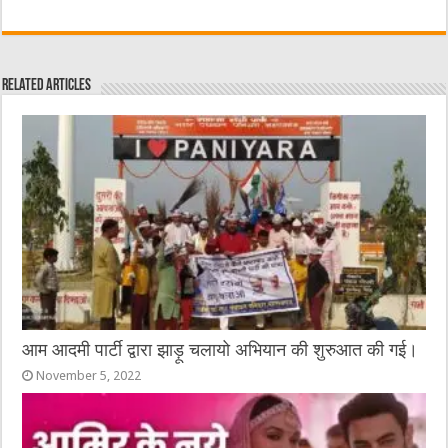
a
w
e
m
e
h
c
it
C
ai
ss
at
e
te
h
l
e
s
Related Articles
b
r
at
n
A
o
g
p
o
er
p
k
आम आदमी पार्टी द्वारा झाड़ू चलायो अभियान की शुरुआत की गई।
November 5, 2022