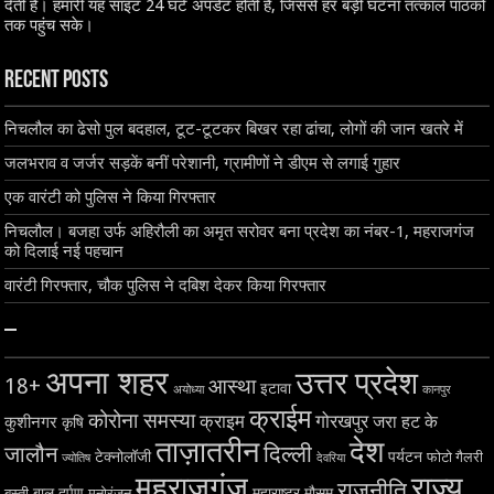
देती है। हमारी यह साइट 24 घंटे अपडेट होती है, जिससे हर बड़ी घटना तत्काल पाठकों
तक पहुंच सके।
Recent Posts
निचलौल का ढेसो पुल बदहाल, टूट-टूटकर बिखर रहा ढांचा, लोगों की जान खतरे में
जलभराव व जर्जर सड़कें बनीं परेशानी, ग्रामीणों ने डीएम से लगाई गुहार
एक वारंटी को पुलिस ने किया गिरफ्तार
निचलौल। बजहा उर्फ अहिरौली का अमृत सरोवर बना प्रदेश का नंबर-1, महराजगंज
को दिलाई नई पहचान
वारंटी गिरफ्तार, चौक पुलिस ने दबिश देकर किया गिरफ्तार
–
अपना शहर
उत्तर प्रदेश
18+
आस्था
इटावा
अयोध्या
कानपुर
क्राईम
कोरोना समस्या
क्राइम
गोरखपुर
जरा हट के
कुशीनगर
कृषि
ताज़ातरीन
देश
दिल्ली
जालौन
टेक्नोलॉजी
पर्यटन
फोटो गैलरी
ज्योतिष
देवरिया
महराजगंज
राज्य
राजनीति
बाल दर्पण
महाराष्ट्र
मौसम
बस्ती
मनोरंजन