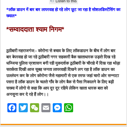
Listen to this
*लॉक डाउन में बार बार लापरवाह हो रहे लोग छूट जा रहा है सोशलडिस्टेंसिंग का
ख्याल*
*सम्वाददाता श्याम निगम*
ठूठीबारी महराजगंज:- कोरोना से बचाव के लिए लॉकडाउन के बीच में लोग बार
बार बेपरवाह हो जा रहे ठूठीबारी नगर सहकारी बैक खाताधारक उड़ाते दिख रहे
धज्जिया पुलिस प्रशासन बनी रही मुकदर्शक ठूठीबारी के चौराहे में दिख रहा थोड़ा
सतर्कता दिखी आज सुबह जनता लापरवाही दिखने लग रहा है लॉक डाउन का
उल्लंघन कर के लोग कोरोना जैसे महामारी से एक तरफ जहां चारो ओर सन्नाटा
पसरा है लॉक डाउन के चलते गाँव के लोग बैक से पैसा निकालने के लिए बड़ी
सख्या में लोगो से कहा कि आप दूर दूर रहिये लेकिन खाता धारक बात को
अनसुना कर दे रहे हैं लोग।।
F
T
W
E
M
W
a
w
e
m
e
h
c
it
C
ai
ss
at