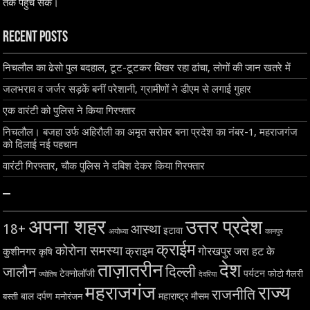
तक पहुंच सके।
Recent Posts
निचलौल का ढेसो पुल बदहाल, टूट-टूटकर बिखर रहा ढांचा, लोगों की जान खतरे में
जलभराव व जर्जर सड़कें बनीं परेशानी, ग्रामीणों ने डीएम से लगाई गुहार
एक वारंटी को पुलिस ने किया गिरफ्तार
निचलौल। बजहा उर्फ अहिरौली का अमृत सरोवर बना प्रदेश का नंबर-1, महराजगंज
को दिलाई नई पहचान
वारंटी गिरफ्तार, चौक पुलिस ने दबिश देकर किया गिरफ्तार
–
अपना शहर
उत्तर प्रदेश
18+
आस्था
इटावा
अयोध्या
कानपुर
क्राईम
कोरोना समस्या
क्राइम
गोरखपुर
जरा हट के
कुशीनगर
कृषि
ताज़ातरीन
देश
दिल्ली
जालौन
टेक्नोलॉजी
पर्यटन
फोटो गैलरी
ज्योतिष
देवरिया
महराजगंज
राज्य
राजनीति
बाल दर्पण
महाराष्ट्र
मौसम
बस्ती
मनोरंजन