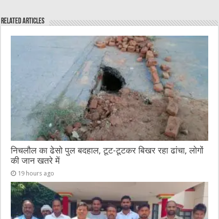
e
te
h
l
e
s
Related Articles
b
r
at
n
A
o
g
p
o
er
p
k
निचलौल का ढेसो पुल बदहाल, टूट-टूटकर बिखर रहा ढांचा, लोगों
की जान खतरे में
19 hours ago