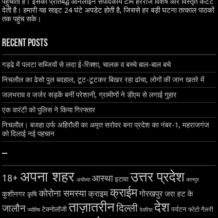
पहुंचाती है। इसकी प्रतिबद्ध ऑनलाइन संपादकीय टीम हररोज विशेष और विस्तृत कंटेंट
देती है। हमारी यह साइट 24 घंटे अपडेट होती है, जिससे हर बड़ी घटना तत्काल पाठकों
तक पहुंच सके।
Recent Posts
गड्ढे में पलटा सब्जियों से लदा ई-रिक्शा, चालक व बच्चे बाल-बाल बचे
निचलौल का ढेसो पुल बदहाल, टूट-टूटकर बिखर रहा ढांचा, लोगों की जान खतरे में
जलभराव व जर्जर सड़कें बनीं परेशानी, ग्रामीणों ने डीएम से लगाई गुहार
एक वारंटी को पुलिस ने किया गिरफ्तार
निचलौल। बजहा उर्फ अहिरौली का अमृत सरोवर बना प्रदेश का नंबर-1, महराजगंज
को दिलाई नई पहचान
–
अपना शहर
उत्तर प्रदेश
18+
आस्था
इटावा
अयोध्या
कानपुर
क्राईम
कोरोना समस्या
क्राइम
गोरखपुर
जरा हट के
कुशीनगर
कृषि
ताज़ातरीन
देश
दिल्ली
जालौन
टेक्नोलॉजी
पर्यटन
फोटो गैलरी
ज्योतिष
देवरिया