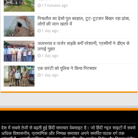
17 minutes ago
निचलौल का ढेसो पुल बदहाल, टूट-टूटकर बिखर रहा ढांचा,
लोगों की जान खतरे में
1 day ago
जलभराव व जर्जर सड़कें बनीं परेशानी, ग्रामीणों ने डीएम से
लगाई गुहार
1 day ago
एक वारंटी को पुलिस ने किया गिरफ्तार
1 day ago
देश में सबसे तेजी से बढ़ती हुई हिंदी समाचार वेबसाइट है। जो हिंदी न्यूज साइटों में सबसे
अधिक विश्वसनीय, प्रामाणिक और निष्पक्ष समाचार अपने समर्पित पाठक वर्ग तक