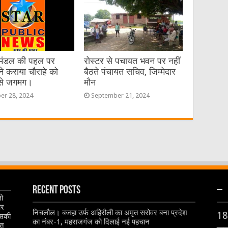
र मंडल की पहल पर
रोस्टर से पचायत भवन पर नहीं
ने कराया चौराहे को
बैठते पंचायत सचिव, जिम्मेदार
से जगमग।
मौन
er 28, 2024
September 21, 2024
Recent Posts
–
जो
और
निचलौल। बजहा उर्फ अहिरौली का अमृत सरोवर बना प्रदेश
18
इसकी
का नंबर-1, महराजगंज को दिलाई नई पहचान
ृत