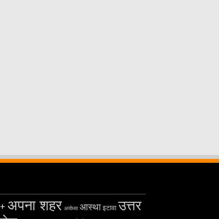
अपना शहर
उत्तर
+
आस्था
इटावा
अयोध्या