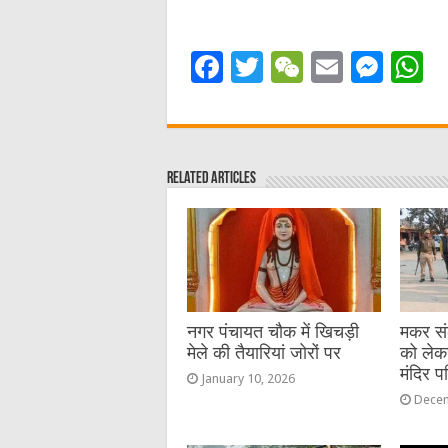
F
T
W
E
M
a
w
e
m
e
h
c
it
C
ai
ss
a
e
te
h
l
e
s
Related Articles
b
r
at
n
A
o
g
p
o
er
p
k
नगर पंचायत चौक में खिचड़ी
मकर संक्
मेले की तैयारियां जोरों पर
को लेक
मंदिर प
January 10, 2026
Decem