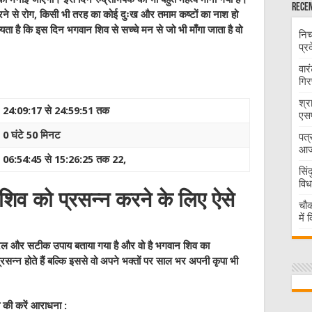
Recen
रने से रोग, किसी भी तरह का कोई दुःख और तमाम कष्टों का नाश हो
्यता है कि इस दिन भगवान शिव से सच्चे मन से जो भी माँगा जाता है वो
निच
प्र
वार
गिर
श्र
24:09:17 से 24:59:51 तक
एसप
0 घंटे 50 मिनट
पत्
आज 
06:54:45 से 15:26:25 तक 22,
सिं
विध
शिव को प्रसन्न करने के लिए ऐसे
चौक
में
रल और सटीक उपाय बताया गया है और वो है भगवान शिव का
्रसन्न होते हैं बल्कि इससे वो अपने भक्तों पर साल भर अपनी कृपा भी
 की करें आराधना :