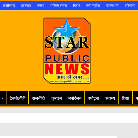
छत्तीसगढ़
झारखंड
पंजाब
पश्चिम बंगाल
बिहार
मध्य प्रदेश
राजस्थान
हरियाणा
टेक्नोलॉजी
राजनीति
क्राइम
मनोरंजन
स्पोर्ट्स
स्वाथ्य
शिक्षा
फ