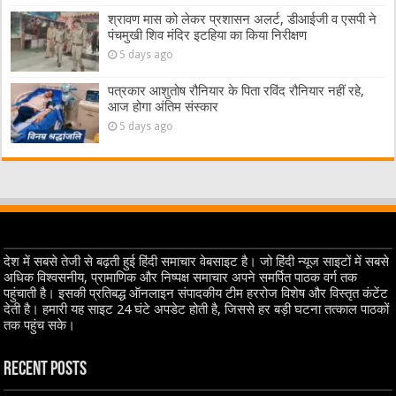
श्रावण मास को लेकर प्रशासन अलर्ट, डीआईजी व एसपी ने
पंचमुखी शिव मंदिर इटहिया का किया निरीक्षण
5 days ago
पत्रकार आशुतोष रौनियार के पिता रविंद रौनियार नहीं रहे,
आज होगा अंतिम संस्कार
5 days ago
देश में सबसे तेजी से बढ़ती हुई हिंदी समाचार वेबसाइट है। जो हिंदी न्यूज साइटों में सबसे
अधिक विश्वसनीय, प्रामाणिक और निष्पक्ष समाचार अपने समर्पित पाठक वर्ग तक
पहुंचाती है। इसकी प्रतिबद्ध ऑनलाइन संपादकीय टीम हररोज विशेष और विस्तृत कंटेंट
देती है। हमारी यह साइट 24 घंटे अपडेट होती है, जिससे हर बड़ी घटना तत्काल पाठकों
तक पहुंच सके।
Recent Posts