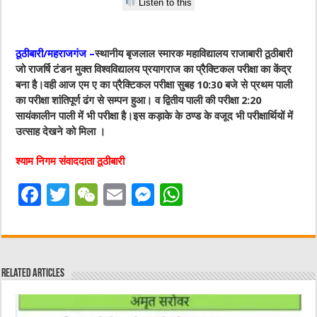
Listen to this
ठूठीबारी/महराजगंज –
स्थानीय बृजलाल स्मारक महाविद्यालय राजाबारी ठूठीबारी
जो राजर्षि टंडन मुक्त विश्वविद्यालय प्रयागराज का प्रैक्टिकल परीक्षा का केंद्र
बना है।वही आज एम ए का प्रैक्टिकल परीक्षा सुबह 10:30 बजे से प्रथम पाली
का परीक्षा शांतिपूर्ण ढंग से सम्पन हुआ। व द्वितीय पाली की परीक्षा 2:20
सायंकालीन पाली में भी परीक्षा है।इस कड़ाके के ठण्ड के वजूद भी परीक्षार्थियों में
उत्साह देखने को मिला ।
श्याम निगम संवाददाता ठूठीबारी
F
T
W
E
M
W
a
w
e
m
e
h
c
it
C
ai
ss
at
e
te
h
l
e
s
Related Articles
b
r
at
n
A
o
g
p