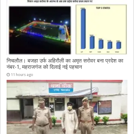
o
er
p
k
निचलौल। बजहा उर्फ अहिरौली का अमृत सरोवर बना प्रदेश का
नंबर-1, महराजगंज को दिलाई नई पहचान
11 hours ago