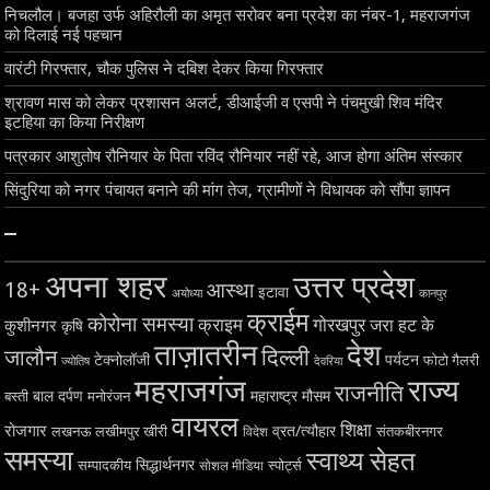
निचलौल। बजहा उर्फ अहिरौली का अमृत सरोवर बना प्रदेश का नंबर-1, महराजगंज
को दिलाई नई पहचान
वारंटी गिरफ्तार, चौक पुलिस ने दबिश देकर किया गिरफ्तार
श्रावण मास को लेकर प्रशासन अलर्ट, डीआईजी व एसपी ने पंचमुखी शिव मंदिर
इटहिया का किया निरीक्षण
पत्रकार आशुतोष रौनियार के पिता रविंद रौनियार नहीं रहे, आज होगा अंतिम संस्कार
सिंदुरिया को नगर पंचायत बनाने की मांग तेज, ग्रामीणों ने विधायक को सौंपा ज्ञापन
–
अपना शहर
उत्तर प्रदेश
18+
आस्था
इटावा
अयोध्या
कानपुर
क्राईम
कोरोना समस्या
क्राइम
गोरखपुर
जरा हट के
कुशीनगर
कृषि
ताज़ातरीन
देश
दिल्ली
जालौन
टेक्नोलॉजी
पर्यटन
फोटो गैलरी
ज्योतिष
देवरिया
महराजगंज
राज्य
राजनीति
बाल दर्पण
महाराष्ट्र
मौसम
बस्ती
मनोरंजन
वायरल
शिक्षा
रोजगार
व्रत/त्यौहार
लखनऊ
लखीमपुर खीरी
विदेश
संतकबीरनगर
समस्या
स्वाथ्य सेहत
सिद्धार्थनगर
सम्पादकीय
स्पोर्ट्स
सोशल मीडिया