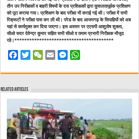
तीन उप निरीक्षकों व बाहरी विषयों के दस प्रशिक्षकों द्वारा कुशलतापूर्वक प्रशिक्षण
को पूरा कराया गया। प्रशिक्षण के बाद परीक्षा भी कराई गई थी। परीक्षा में सभी
रिक्रूटों ने परीक्षा पास कर ली थी। परेड के बाद आजमगढ़ के सिपाहियों को अब
यहां से कार्यमुक्त कर दिया जाएगा। इस अवसर पर एएसपी आशुतोष शुक्ला,
सीओ सदर देवेन्द्र कुमार सहित सभी सीओ व तमाम प्रभारी निरीक्षक मौजूद
रहे।****************************************
F
T
W
E
M
W
a
w
e
m
e
h
c
it
C
ai
ss
at
e
te
h
l
e
s
Related Articles
b
r
at
n
A
o
g
p
o
er
p
k