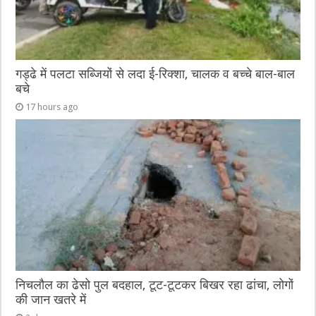
गड्ढे में पलटा सब्जियों से लदा ई-रिक्शा, चालक व बच्चे बाल-बाल
बचे
17 hours ago
निचलौल का ढेसो पुल बदहाल, टूट-टूटकर बिखर रहा ढांचा, लोगों
की जान खतरे में