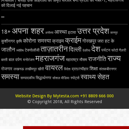
निचलौल। बजहा उर्फ अहिरौली का अमृत सरोवर बना प्रदेश का नंबर-1, महराजगंज
को दिलाई नई पहचान
–
अपना शहर
उत्तर प्रदेश
18+
आस्था
इटावा
अयोध्या
कानपुर
क्राईम
कोरोना समस्या
क्राइम
गोरखपुर
जरा हट के
कुशीनगर
कृषि
ताज़ातरीन
देश
दिल्ली
जालौन
टेक्नोलॉजी
पर्यटन
फोटो गैलरी
ज्योतिष
देवरिया
महराजगंज
राज्य
राजनीति
बाल दर्पण
महाराष्ट्र
मौसम
बस्ती
मनोरंजन
वायरल
शिक्षा
रोजगार
व्रत/त्यौहार
लखनऊ
लखीमपुर खीरी
विदेश
संतकबीरनगर
समस्या
स्वाथ्य सेहत
सिद्धार्थनगर
सम्पादकीय
स्पोर्ट्स
सोशल मीडिया
Website Design By Mytesta.com +91 8809 666 000
© Copyright 2018, All Rights Reserved