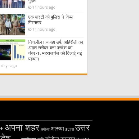
गुहार
14 hours ago
एक वारंटी को पुलिस ने किया
गिरफ्तार
14 hours ago
निचलौल। बजहा उर्फ अहिरौली का
अमृत सरोवर बना प्रदेश का
नंबर-1, महराजगंज को दिलाई नई
पहचान
2 days ago
अपना शहर
उत्तर
+
आस्था
इटावा
अयोध्या
रदेश