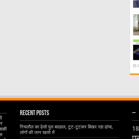
Recent Posts
–
जो
और
निचलौल का ढेसो पुल बदहाल, टूट-टूटकर बिखर रहा ढांचा,
18
इसकी
लोगों की जान खतरे में
ृत
प्