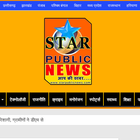
छत्तीसगढ़
झारखंड
पंजाब
पश्चिम बंगाल
बिहार
मध्य प्रदेश
राजस्थान
हरियाणा
टेक्नोलॉजी
राजनीति
क्राइम
मनोरंजन
स्पोर्ट्स
स्वाथ्य
शिक्षा
फ
ेशानी, ग्रामीणों ने डीएम से लगाई गुहार