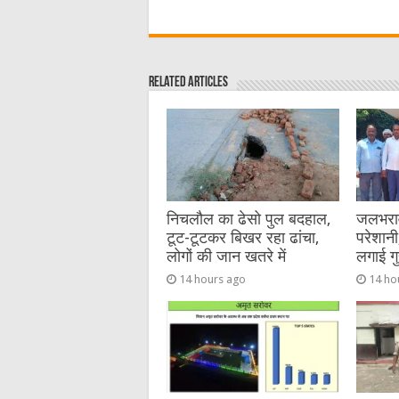
a
w
e
m
e
h
c
it
C
ai
ss
a
e
te
h
l
e
s
Related Articles
b
r
at
n
A
o
g
p
o
er
p
k
निचलौल का ढेसो पुल बदहाल,
जलभराव 
टूट-टूटकर बिखर रहा ढांचा,
परेशानी,
लोगों की जान खतरे में
लगाई गु
14 hours ago
14 ho