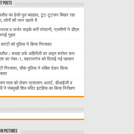
t Posts
लौल का ढेसो पुल बदहाल, टूट-टूटकर बिखर रहा
चा, लोगों की जान खतरे में
राव व जर्जर सड़कें बनीं परेशानी, ग्रामीणों ने डीएम
लगाई गुहार
वारंटी को पुलिस ने किया गिरफ्तार
लौल। बजहा उर्फ अहिरौली का अमृत सरोवर बना
देश का नंबर-1, महराजगंज को दिलाई नई पहचान
ंटी गिरफ्तार, चौक पुलिस ने दबिश देकर किया
फ्तार
ावण मास को लेकर प्रशासन अलर्ट, डीआईजी व
ी ने पंचमुखी शिव मंदिर इटहिया का किया निरीक्षण
in Pictures