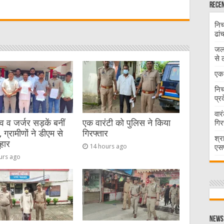
Recen
t
निच
ढां
जलभ
से 
एक 
निच
प्र
वार
व जर्जर सड़कें बनीं
एक वारंटी को पुलिस ने किया
गिर
 ग्रामीणों ने डीएम से
गिरफ्तार
श्र
हार
14 hours ago
एसप
urs ago
News 