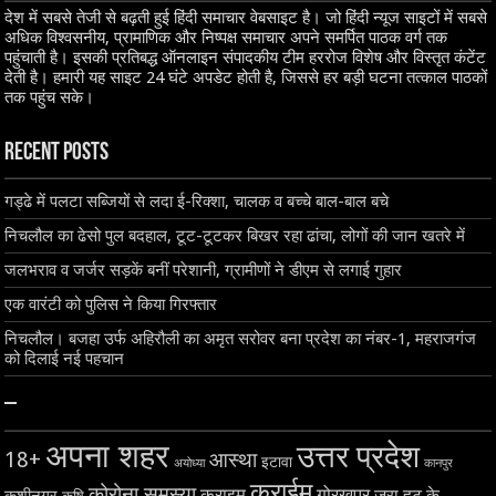
देश में सबसे तेजी से बढ़ती हुई हिंदी समाचार वेबसाइट है। जो हिंदी न्यूज साइटों में सबसे
अधिक विश्वसनीय, प्रामाणिक और निष्पक्ष समाचार अपने समर्पित पाठक वर्ग तक
पहुंचाती है। इसकी प्रतिबद्ध ऑनलाइन संपादकीय टीम हररोज विशेष और विस्तृत कंटेंट
देती है। हमारी यह साइट 24 घंटे अपडेट होती है, जिससे हर बड़ी घटना तत्काल पाठकों
तक पहुंच सके।
Recent Posts
गड्ढे में पलटा सब्जियों से लदा ई-रिक्शा, चालक व बच्चे बाल-बाल बचे
निचलौल का ढेसो पुल बदहाल, टूट-टूटकर बिखर रहा ढांचा, लोगों की जान खतरे में
जलभराव व जर्जर सड़कें बनीं परेशानी, ग्रामीणों ने डीएम से लगाई गुहार
एक वारंटी को पुलिस ने किया गिरफ्तार
निचलौल। बजहा उर्फ अहिरौली का अमृत सरोवर बना प्रदेश का नंबर-1, महराजगंज
को दिलाई नई पहचान
–
अपना शहर
उत्तर प्रदेश
18+
आस्था
इटावा
अयोध्या
कानपुर
क्राईम
कोरोना समस्या
क्राइम
गोरखपुर
जरा हट के