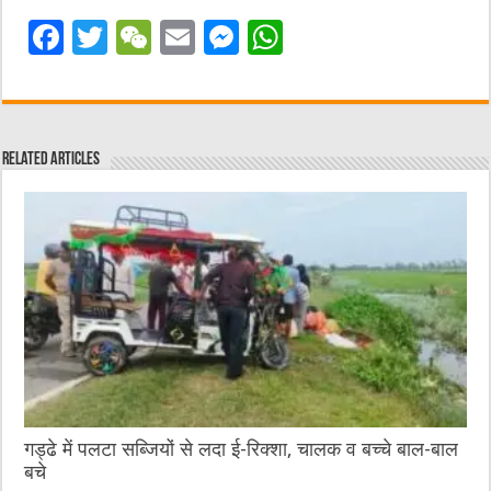
F
T
W
E
M
W
a
w
e
m
e
h
c
it
C
ai
ss
at
e
te
h
l
e
s
Related Articles
b
r
at
n
A
o
g
p
o
er
p
k
गड्ढे में पलटा सब्जियों से लदा ई-रिक्शा, चालक व बच्चे बाल-बाल
बचे