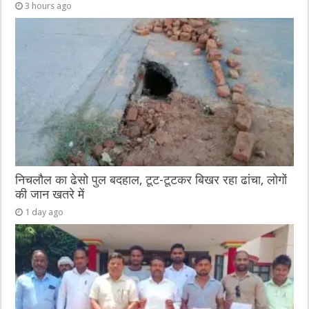
3 hours ago
निचलौल का ढेसो पुल बदहाल, टूट-टूटकर बिखर रहा ढांचा, लोगों
की जान खतरे में
1 day ago