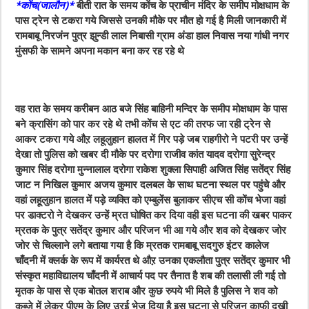
*कोंच(जालौन)*
बीती रात के समय कोंच के प्राचीन मंदिर के समीप मोक्षधाम के
पास ट्रेन से टकरा गये जिससे उनकी मौके पर मौत हो गई है मिली जानकारी में
रामबाबू निरजंन पुत्र झुन्डी लाल निबासी ग्राम अंडा हाल निवास नया गांधी नगर
मुंसफी के सामने अपना मकान बना कर रह रहे थे
वह रात के समय करीबन आठ बजे सिंह बाहिनी मन्दिर के समीप मोक्षधाम के पास
बने क्रासिंग को पार कर रहे थे तभी कोंच से एट की तरफ जा रही ट्रेन से
आकर टकरा गये औऱ लहूलुहान हालत में गिर पड़े जब राहगीरो ने पटरी पर उन्हें
देखा तो पुलिस को खबर दी मौके पर दरोगा राजीव कांत यादव दरोगा सुरेन्द्र
कुमार सिंह दरोगा मुन्नालाल दरोगा राकेश शुक्ला सिपाही अजित सिंह सतेंद्र सिंह
जाट न निखिल कुमार अजय कुमार दलबल के साथ घटना स्थल पर पहुंचे और
वहां लहूलुहान हालत में पड़े व्यक्ति को एम्बुलेंस बुलाकर सीएच सी कोंच भेजा वहां
पर डाक्टरो ने देखकर उन्हें म्रत घोषित कर दिया वही इस घटना की खबर पाकर
म्रतक के पुत्र सतेंद्र कुमार और परिजन भी आ गये और शव को देखकर जोर
जोर से चिल्लाने लगे बताया गया है कि म्रतक रामबाबू सदगुरु इंटर कालेज
चाँदनी में क्लर्क के रूप में कार्यरत थे औऱ उनका एकलौता पुत्र सतेंद्र कुमार भी
संस्कृत महाविद्यालय चाँदनी में आचार्य पद पर तैनात है शब की तलासी ली गई तो
मृतक के पास से एक बोतल शराब और कुछ रुपये भी मिले है पुलिस ने शव को
कब्जे में लेकर पीएम के लिए उरई भेज दिया है इस घटना से परिजन काफी दुखी