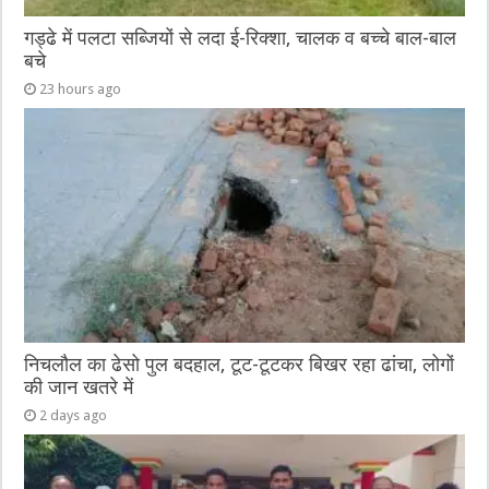
गड्ढे में पलटा सब्जियों से लदा ई-रिक्शा, चालक व बच्चे बाल-बाल
बचे
23 hours ago
निचलौल का ढेसो पुल बदहाल, टूट-टूटकर बिखर रहा ढांचा, लोगों
की जान खतरे में
2 days ago