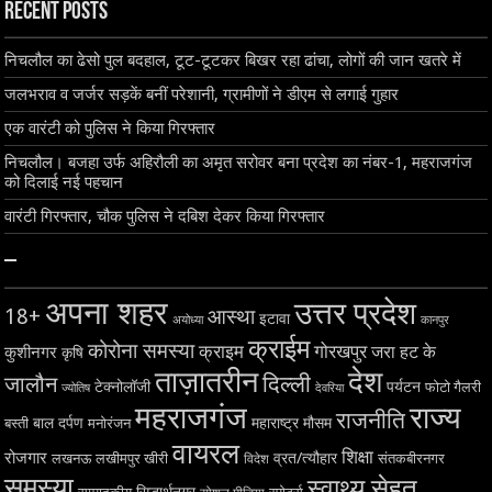
Recent Posts
निचलौल का ढेसो पुल बदहाल, टूट-टूटकर बिखर रहा ढांचा, लोगों की जान खतरे में
जलभराव व जर्जर सड़कें बनीं परेशानी, ग्रामीणों ने डीएम से लगाई गुहार
एक वारंटी को पुलिस ने किया गिरफ्तार
निचलौल। बजहा उर्फ अहिरौली का अमृत सरोवर बना प्रदेश का नंबर-1, महराजगंज
को दिलाई नई पहचान
वारंटी गिरफ्तार, चौक पुलिस ने दबिश देकर किया गिरफ्तार
–
अपना शहर
उत्तर प्रदेश
18+
आस्था
इटावा
अयोध्या
कानपुर
क्राईम
कोरोना समस्या
क्राइम
गोरखपुर
जरा हट के
कुशीनगर
कृषि
ताज़ातरीन
देश
दिल्ली
जालौन
टेक्नोलॉजी
पर्यटन
फोटो गैलरी
ज्योतिष
देवरिया
महराजगंज
राज्य
राजनीति
बाल दर्पण
महाराष्ट्र
मौसम
बस्ती
मनोरंजन
वायरल
शिक्षा
रोजगार
व्रत/त्यौहार
लखनऊ
लखीमपुर खीरी
विदेश
संतकबीरनगर
समस्या
स्वाथ्य सेहत