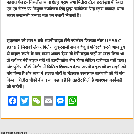
महराजगंज):- निचलौल थाना क्षेत्र ग्राम सभा मिठौरा टोला हरतोड़वा में स्थित
एन एम सेंटर पर नियुक्त रणविजय सिंह पुत्र ऋषिकेश सिंह ग्राम बकवल थाना
सराय लखनसी जनपद मऊ का स्थायी निवासी है।
शुक्रवार को शाम 5 बजे अपनी बाइक हीरो स्पेलेंडर जिसका नंबर UP 56 C
9319 है जिसको लेकर मिठौरा शुक्रवाली बाजार *दुर्गा मन्दिर* करने आया हुुुये
थे बाज़ार करने के बाद वापस आकर देखा तो मेरी बाइक जहाँ पर खड़ा किया था
तो वहाँ पर मेरी बाइक नही थी काफी खोज बीन किया लेकिन कही पता नहीं चला।
अंत पुलिस चौकी मिठौरा में लिखित शिकायत देकर अपनी बाइक की बरामदगी की
मांग किया है और साथ में अज्ञात चोरों के खिलाफ आवश्यक कार्यवाही की भी मांग
किया। मिठौरा चौकी दीवान का कहना है कि तहरीर मिली है आवश्यक कार्यवाही
की जायेगी।
F
T
W
E
M
W
a
w
e
m
e
h
c
it
C
ai
ss
at
e
te
h
l
e
s