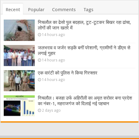
Recent
Popular
Comments
Tags
निचलौल का ढेसो पुल बदहाल, टूट-टूटकर बिखर रहा ढांचा,
लोगों की जान खतरे में
14 hours ago
जलभराव व जर्जर सड़कें बनीं परेशानी, ग्रामीणों ने डीएम से
लगाई गुहार
14 hours ago
एक वारंटी को पुलिस ने किया गिरफ्तार
14 hours ago
निचलौल। बजहा उर्फ अहिरौली का अमृत सरोवर बना प्रदेश
का नंबर-1, महराजगंज को दिलाई नई पहचान
2 days ago