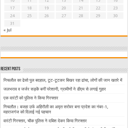
10
11
12
13
14
15
16
17
18
19
20
21
22
23
24
25
26
27
28
29
30
31
« Jul
Recent Posts
निचलौल का ढेसो पुल बदहाल, टूट-टूटकर बिखर रहा ढांचा, लोगों की जान खतरे में
जलभराव व जर्जर सड़कें बनीं परेशानी, ग्रामीणों ने डीएम से लगाई गुहार
एक वारंटी को पुलिस ने किया गिरफ्तार
निचलौल। बजहा उर्फ अहिरौली का अमृत सरोवर बना प्रदेश का नंबर-1,
महराजगंज को दिलाई नई पहचान
वारंटी गिरफ्तार, चौक पुलिस ने दबिश देकर किया गिरफ्तार