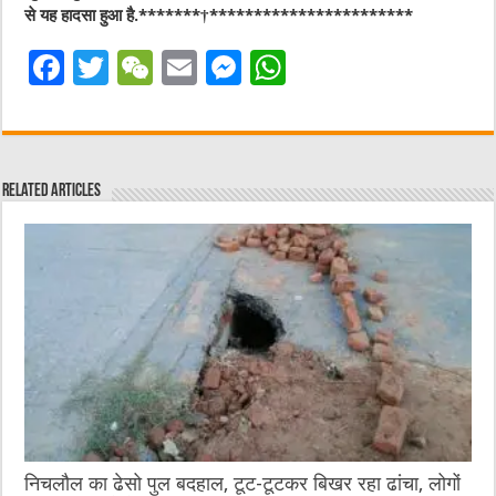
से यह हादसा हुआ है.*******†***********************
F
T
W
E
M
W
a
w
e
m
e
h
c
it
C
ai
ss
at
e
te
h
l
e
s
Related Articles
b
r
at
n
A
o
g
p
o
er
p
k
निचलौल का ढेसो पुल बदहाल, टूट-टूटकर बिखर रहा ढांचा, लोगों