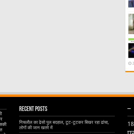
Recent Posts
–
जो
और
निचलौल का ढेसो पुल बदहाल, टूट-टूटकर बिखर रहा ढांचा,
18
इसकी
लोगों की जान खतरे में
ृत
प्