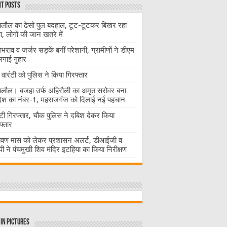
t Posts
लौल का ढेसो पुल बदहाल, टूट-टूटकर बिखर रहा
चा, लोगों की जान खतरे में
राव व जर्जर सड़कें बनीं परेशानी, ग्रामीणों ने डीएम
लगाई गुहार
वारंटी को पुलिस ने किया गिरफ्तार
लौल। बजहा उर्फ अहिरौली का अमृत सरोवर बना
देश का नंबर-1, महराजगंज को दिलाई नई पहचान
ंटी गिरफ्तार, चौक पुलिस ने दबिश देकर किया
फ्तार
ावण मास को लेकर प्रशासन अलर्ट, डीआईजी व
ी ने पंचमुखी शिव मंदिर इटहिया का किया निरीक्षण
in Pictures