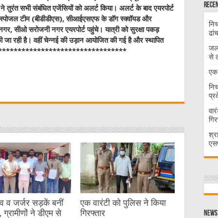
Recen
तुरंत सभी संबंधित एजेंसियों को अलर्ट किया। अलर्ट के बाद एयरपोर्ट
 डिस्पोजल टीम (बीडीडीएस), सीआईएसएफ के डॉग स्‍क्‍वॉयड और
निच
र, सीओ सरोजनी नगर एयरपोर्ट पहुंचे। यात्री को सुरक्षा पकड़
ढां
ी जा रही है। वहीं चेन्नई की उड़ान आयोजित की गई है और स्थापित
जलभ
है।*************************************
से 
W
एक 
निच
प्र
t
वार
गिर
श्र
एसप
व जर्जर सड़कें बनीं
एक वारंटी को पुलिस ने किया
 ग्रामीणों ने डीएम से
गिरफ्तार
News 