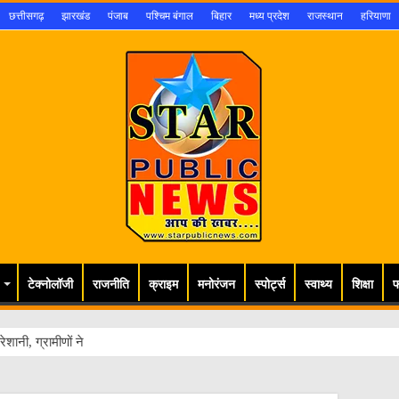
छत्तीसगढ़
झारखंड
पंजाब
पश्चिम बंगाल
बिहार
मध्य प्रदेश
राजस्थान
हरियाणा
टेक्नोलॉजी
राजनीति
क्राइम
मनोरंजन
स्पोर्ट्स
स्वाथ्य
शिक्षा
फ
ेशानी, ग्रामीणों ने डीएम से लगाई गुहा