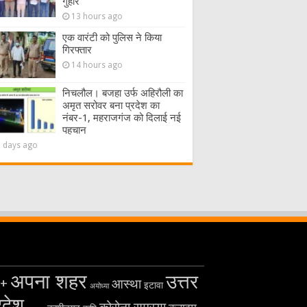
गुहार
13 hours ago
एक वारंटी को पुलिस ने किया
गिरफ्तार
14 hours ago
निचलौल। बजहा उर्फ अहिरौली का
अमृत सरोवर बना प्रदेश का
नंबर-1, महराजगंज को दिलाई नई
पहचान
2 days ago
अपना शहर
उत्तर
+
आस्था
इटावा
अयोध्या
रदेश