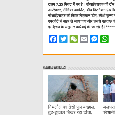
टाइम 7.25 मिनट मेें बम है। सीआईएसएफ की टीम ने 
डायरेक्टर, सीनियर कमांडेंट, बॉम्ब डिटनेशन एंड
सीआईएसएफ की क्विक रिएक्शन टीम, सीओ कृष्णा नग
एयरपोर्ट से बाहर ले जाया गया और उससे पूछताछ क
प्रक्रिया के अनुसार कार्रवाई की जा रही 
F
T
W
E
M
a
w
e
m
e
h
c
it
C
ai
ss
a
e
te
h
l
e
s
Related Articles
b
r
at
n
A
o
g
p
o
er
p
k
निचलौल का ढेसो पुल बदहाल,
जलभराव 
टूट-टूटकर बिखर रहा ढांचा,
परेशानी,