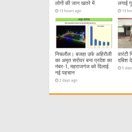
लोगों की जान खतरे में
लगाई गु
13 hours ago
13 ho
निचलौल। बजहा उर्फ अहिरौली
वारंटी 
का अमृत सरोवर बना प्रदेश का
दबिश द
नंबर-1, महराजगंज को दिलाई
5 day
नई पहचान
2 days ago