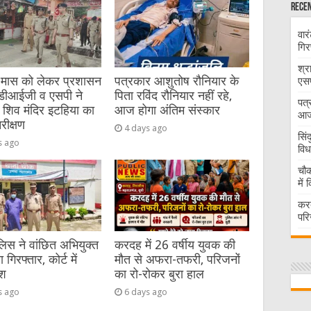
Recen
वार
गिर
श्र
 मास को लेकर प्रशासन
पत्रकार आशुतोष रौनियार के
एसप
 डीआईजी व एसपी ने
पिता रविंद रौनियार नहीं रहे,
पत्
 शिव मंदिर इटहिया का
आज होगा अंतिम संस्कार
आज 
रीक्षण
4 days ago
सिं
s ago
विध
चौक
में
करद
परि
िस ने वांछित अभियुक्त
करदह में 26 वर्षीय युवक की
गिरफ्तार, कोर्ट में
मौत से अफरा-तफरी, परिजनों
ेश
का रो-रोकर बुरा हाल
s ago
6 days ago