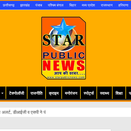
छत्तीसगढ़
झारखंड
पंजाब
पश्चिम बंगाल
बिहार
मध्य प्रदेश
राजस्थान
हरियाणा
टेक्नोलॉजी
राजनीति
क्राइम
मनोरंजन
स्पोर्ट्स
स्वाथ्य
शिक्षा
फ
अलर्ट, डीआईजी व एसपी ने पंचमुखी शिव मंदिर इ