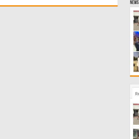
News 
R