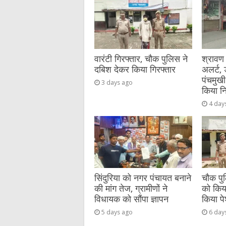
o
g
p
o
er
p
k
वारंटी गिरफ्तार, चौक पुलिस ने
श्रावण
दबिश देकर किया गिरफ्तार
अलर्ट,
पंचमुखी
3 days ago
किया नि
4 day
सिंदुरिया को नगर पंचायत बनाने
चौक पुल
की मांग तेज, ग्रामीणों ने
को किया 
विधायक को सौंपा ज्ञापन
किया प
5 days ago
6 day