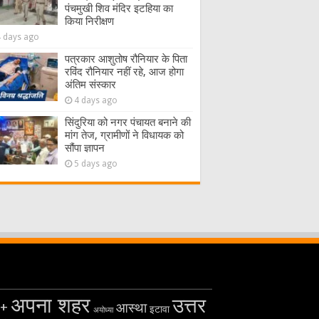
पंचमुखी शिव मंदिर इटहिया का
किया निरीक्षण
4 days ago
पत्रकार आशुतोष रौनियार के पिता
रविंद रौनियार नहीं रहे, आज होगा
अंतिम संस्कार
4 days ago
सिंदुरिया को नगर पंचायत बनाने की
मांग तेज, ग्रामीणों ने विधायक को
सौंपा ज्ञापन
5 days ago
अपना शहर
उत्तर
+
आस्था
इटावा
अयोध्या