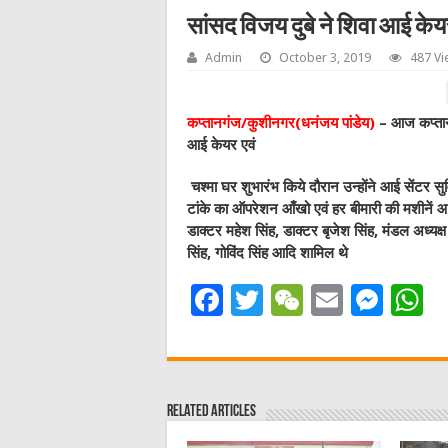
सांसद विजय दुबे ने शिवा आई केयर
Admin
October 3, 2019
487 Vi
कप्तानगंज/कुशीनगर(धनंजय पांडेय)
– आज कप्तानग
आई केयर एवं
चश्मा घर शुभारंभ किये दौरान उन्होंने आई सेंटर सुवि
टांके का ऑपरेशन आँखो एवं हर बीमारी की मशीनें आदि
डाक्टर महेश सिंह, डाक्टर बृजेश सिंह, मंडल अध्यक्ष
सिंह, गोविंद सिंह आदि शामिल थे
F
T
W
E
M
a
w
e
m
e
h
c
it
C
ai
ss
a
e
te
h
l
e
s
Related Articles
b
r
at
n
A