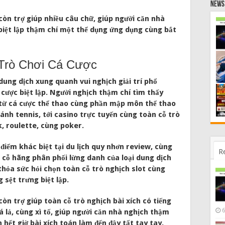
News 
còn trợ giúp nhiều câu chữ, giúp người căn nhà
biệt lập thậm chí một thể dụng ứng dụng cùng bắt
Trò Chơi Cá Cược
 dung dịch xung quanh vui nghịch giải trí phổ
cược biệt lập. Người nghịch thậm chí tìm thấy
 từ cá cược thể thao cùng phần mập môn thể thao
đánh tennis, tới casino trực tuyến cùng toàn cỗ trò
, roulette, cùng poker.
iểm khác biệt tại du lịch quy nhơn review, cùng
R
n cỗ hãng phân phối lừng danh của loại dung dịch
hỏa sức hỏi chọn toàn cỗ trò nghịch slot cùng
 sệt trưng biệt lập.
còn trợ giúp toàn cỗ trò nghịch bài xích có tiếng
 lả, cùng xì tố, giúp người căn nhà nghịch thậm
n hết giờ bài xích toán làm đến đậy tất tay tay.