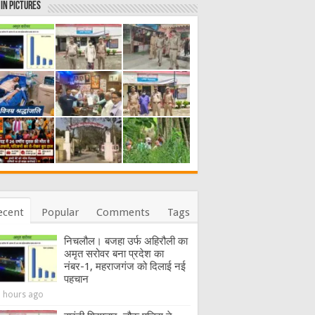
in Pictures
ecent
Popular
Comments
Tags
निचलौल। बजहा उर्फ अहिरौली का
अमृत सरोवर बना प्रदेश का
नंबर-1, महराजगंज को दिलाई नई
पहचान
6 hours ago