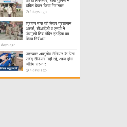
वारंटी गिरफ्तार, चौक पुलिस ने
दबिश देकर किया गिरफ्तार
3 days ago
श्रावण मास को लेकर प्रशासन
अलर्ट, डीआईजी व एसपी ने
पंचमुखी शिव मंदिर इटहिया का
किया निरीक्षण
4 days ago
पत्रकार आशुतोष रौनियार के पिता
रविंद रौनियार नहीं रहे, आज होगा
अंतिम संस्कार
4 days ago