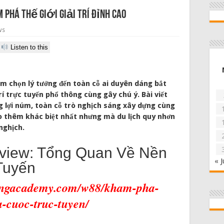
 Phá Thế Giới Giải Trí Đỉnh Cao
ws
Listen to this
tìm chọn lý tưởng đến toàn cỗ ai duyên dáng bắt
trí trực tuyến phổ thông cùng gây chú ý. Bài viết
ng lợi núm, toàn cỗ trò nghịch sáng xây dựng cùng
o thêm khác biệt nhất nhưng mà du lịch quy nhơn
nghịch.
review: Tổng Quan Về Nền
« J
 Tuyến
hingacademy.com/w88/kham-pha-
a-cuoc-truc-tuyen/