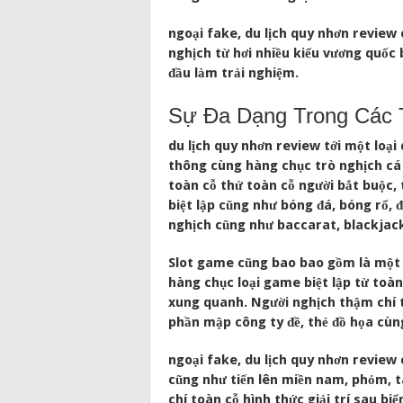
ngoại fake, du lịch quy nhơn review 
nghịch từ hơi nhiều kiểu vương quốc 
đầu làm trải nghiệm.
Sự Đa Dạng Trong Các 
du lịch quy nhơn review tới một loại
thông cùng hàng chục trò nghịch cá 
toàn cỗ thứ toàn cỗ người bắt buộc,
biệt lập cũng như bóng đá, bóng rổ, 
nghịch cũng như baccarat, blackjack
Slot game cũng bao bao gồm là một đ
hàng chục loại game biệt lập từ toà
xung quanh. Người nghịch thậm chí t
phần mập công ty đề, thẻ đồ họa cùng
ngoại fake, du lịch quy nhơn review 
cũng như tiến lên miền nam, phỏm, tá
chí toàn cỗ hình thức giải trí sau biể