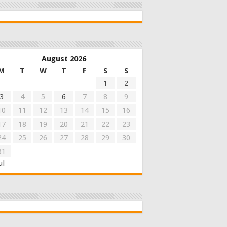
August 2026
M
T
W
T
F
S
S
1
2
3
4
5
6
7
8
9
10
11
12
13
14
15
16
17
18
19
20
21
22
23
24
25
26
27
28
29
30
31
ul