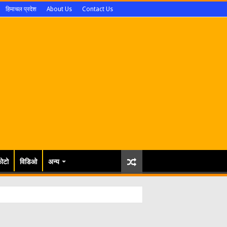
हिमाचल प्रदेश
About Us
Contact Us
ोटो
विडिओ
अन्य