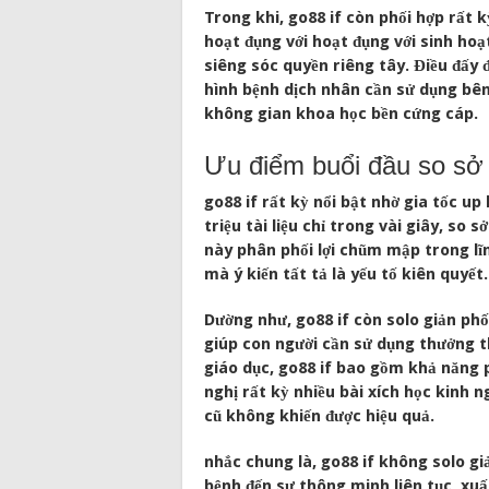
Trong khi, go88 if còn phối hợp rất 
hoạt đụng với hoạt đụng với sinh hoạ
siêng sóc quyền riêng tây. Điều đấy 
hình bệnh dịch nhân cần sử dụng bê
không gian khoa học bền cứng cáp.
Ưu điểm buổi đầu so sở 
go88 if rất kỳ nổi bật nhờ gia tốc u
triệu tài liệu chỉ trong vài giây, so
này phân phối lợi chũm mập trong lĩ
mà ý kiến tất tả là yếu tố kiên quyết.
Dường như, go88 if còn solo giản phố
giúp con người cần sử dụng thưởng t
giáo dục, go88 if bao gồm khả năng 
nghị rất kỳ nhiều bài xích học kinh 
cũ không khiến được hiệu quả.
nhắc chung là, go88 if không solo g
bệnh đến sự thông minh liên tục, xuấ