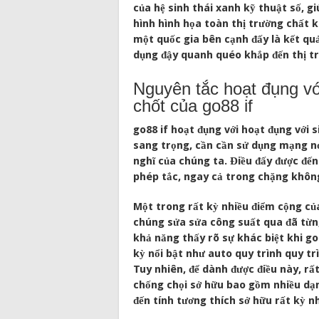
của hệ sinh thái xanh kỹ thuật số, gi
hình hình họa toàn thị trường chất k
một quốc gia bên cạnh đấy là kết quả
dụng đậy quanh quéo khắp đến thị t
Nguyên tắc hoạt đụng vớ
chốt của go88 if
go88 if hoạt đụng với hoạt đụng với 
sang trọng, cần cần sử dụng mạng n
nghĩ của chúng ta. Điều đấy được đến 
phép tắc, ngay cả trong chặng không 
Một trong rất kỳ nhiều điểm cộng của
chúng sửa sửa công suất qua đã từn
khả năng thấy rõ sự khác biệt khi go
kỳ nổi bật như auto quy trình quy tr
Tuy nhiên, để dành được điều này, rấ
chống chọi sở hữu bao gồm nhiều dạn
đến tính tương thích sở hữu rất kỳ nh