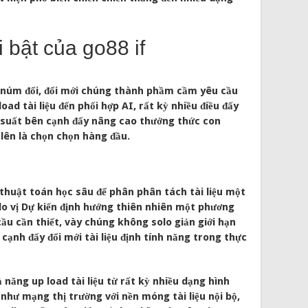
i bật của go88 if
ng núm đổi, đổi mới chúng thành phầm cầm yêu cầu
oad tài liệu đến phối hợp AI, rất kỳ nhiều điều đấy
g suất bên cạnh đấy nâng cao thưởng thức con
 lên là chọn chọn hàng đầu.
 thuật toán học sâu để phân phân tách tài liệu một
o vị Dự kiến định hướng thiên nhiên một phương
cầu cần thiết, vày chúng không solo giản giới hạn
n cạnh đấy đổi mới tài liệu định tính năng trong thực
 năng up load tài liệu từ rất kỳ nhiều dạng hình
t như mạng thị trường với nền móng tài liệu nội bộ,