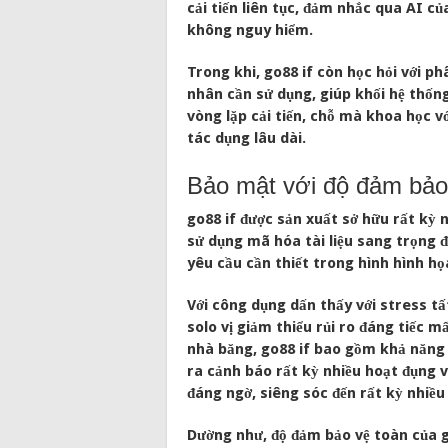
cải tiến liên tục, đảm nhắc qua AI c
không nguy hiểm.
Trong khi, go88 if còn học hỏi với p
nhân cần sử dụng, giúp khối hệ thốn
vòng lặp cải tiến, chỗ mà khoa học v
tác dụng lâu dài.
Bảo mật với độ đảm bảo
go88 if được sản xuất sở hữu rất kỳ 
sử dụng mã hóa tài liệu sang trọng đ
yêu cầu cần thiết trong hình hình h
Với công dụng dấn thấy với stress tất
solo vị giảm thiểu rủi ro đáng tiếc m
nhà băng, go88 if bao gồm khả năng 
ra cảnh báo rất kỳ nhiều hoạt đụng v
đáng ngờ, siêng sóc đến rất kỳ nhiều
Dường như, độ đảm bảo vệ toàn của g