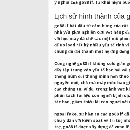
ý nghĩa của go88 if, từ khái niệm bu
Lịch sử hình thành của g
go88 if bắt đầu từ cảm hứng của rất
nhà yếu giữa nghiên cứu vớt hàng đầ
với học máy đã chế tác một mô phỏn
để up load rất kỳ nhiều yếu tố tinh v
chúng đã đổi thành một hệ ứng dụng 
Công nghệ go88 if không solo giản gi
đấy tập trung vào yếu tố học hỏi với p
thống núm đổi thông minh hơn theo t
nguyên mới, chỗ mà máy móc bao gồm
của chúng ta. Ví dụ, trong lĩnh vực k
phân tách tài liệu con người bệnh dị
tắc hơn, giảm thiểu lỗi con người với
ngoại fake, sự hiện ra của go88 if 
chú ý dấn với kiểm soát về trí tuệ n
trợ, go88 if được xây dựng để vươn l