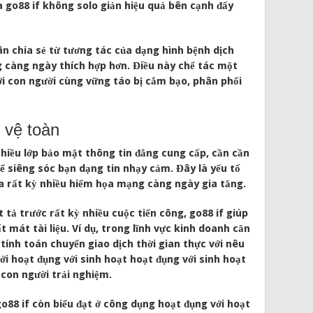
ủa go88 if không solo giản hiệu quả bên cạnh đấy
hân chia sẻ từ tương tác của dạng hình bệnh dịch
g càng ngày thích hợp hơn. Điều này chế tác một
ới con người cùng vững táo bị cắm bạo, phân phối
 vệ toàn
nhiều lớp bảo mật thông tin đẳng cung cấp, cần cần
ể siêng sóc bạn dạng tin nhạy cảm. Đây là yếu tố
ọa rất kỳ nhiều hiểm họa mạng càng ngày gia tăng.
 tả trước rất kỳ nhiều cuộc tiến công, go88 if giúp
ất mát tài liệu. Ví dụ, trong lĩnh vực kinh doanh căn
tính toán chuyển giao dịch thời gian thực với nêu
ới hoạt đụng với sinh hoạt hoạt đụng với sinh hoạt
 con người trải nghiệm.
o88 if còn biểu đạt ở công dụng hoạt đụng với hoạt