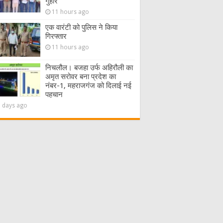
गुहार
11 hours ago
एक वारंटी को पुलिस ने किया
गिरफ्तार
11 hours ago
निचलौल। बजहा उर्फ अहिरौली का
अमृत सरोवर बना प्रदेश का
नंबर-1, महराजगंज को दिलाई नई
पहचान
2 days ago