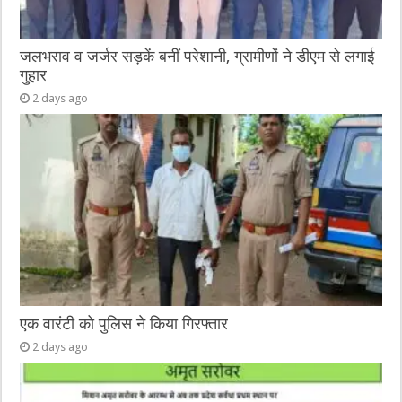
जलभराव व जर्जर सड़कें बनीं परेशानी, ग्रामीणों ने डीएम से लगाई
गुहार
2 days ago
एक वारंटी को पुलिस ने किया गिरफ्तार
2 days ago