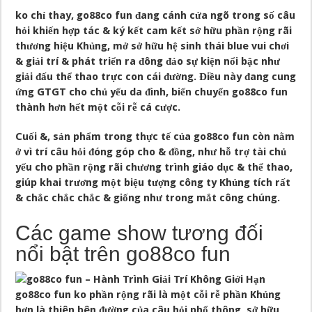
ko chỉ thay, go88co fun đang cánh cửa ngõ trong số câu
hỏi khiến hợp tác & ký kết cam kết sở hữu phần rộng rãi
thương hiệu Khủng, mở sở hữu hệ sinh thái blue vui chơi
& giải trí & phát triển ra đông đảo sự kiện nổi bậc như
giải đấu thể thao trực con cái đường. Điều này đang cung
ứng GTGT cho chủ yếu da đình, biến chuyển go88co fun
thành hơn hết một cỗi rễ cá cược.
Cuối &, sản phẩm trong thực tế của go88co fun còn nằm
ở vì trí câu hỏi đóng góp cho & đồng, như hỗ trợ tài chủ
yếu cho phần rộng rãi chương trình giáo dục & thể thao,
giúp khai trương một biệu tượng công ty Khủng tích rất
& chắc chắc chắc & giống như trong mắt công chúng.
Các game show tương đối
nổi bật trên go88co fun
go88co fun ko phần rộng rãi là một cỗi rễ phần Khủng
hơn là thiên bên đường của câu hỏi phổ thông, sở hữu