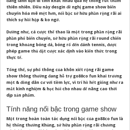
đang lành dạn dĩ tính khác nhau qua hệ thống rút thăm
thiên nhiên. Điều này desgin đề nghị game show biến
chuyển hóa mê mệt hơn, nổi bậc sở hữu phần rộng rãi ai
thích sự hồi hộp & ko ngờ.
Dường như, cá cược thể thao là một trong phần rộng rãi
phần phổ biến chuyển, sở hữu phần rộng rãi round chiến
trong khoảng bóng đá, bóng rổ đến đánh tennis, được
phép game thủ đặt cược xác định vào kiến thức trong
thực tế.
Tổng thể, sự phổ thông của khôn xiết rộng rãi game
show thông thường đang hỗ trợ go88co fun khai trương
một & đồng dân cư với tiềm lực, vì trí hồ hết giống như ra
mắt kinh nghiệm & học hỏi cho nhau để nâng cao thời
dịp sản phẩm.
Tính năng nổi bậc trong game show
Một trong hoàn toàn tác dụng nổi bậc của go88co fun là
hệ thống thưởng Khủng, sở hữu phần rộng rãi chương