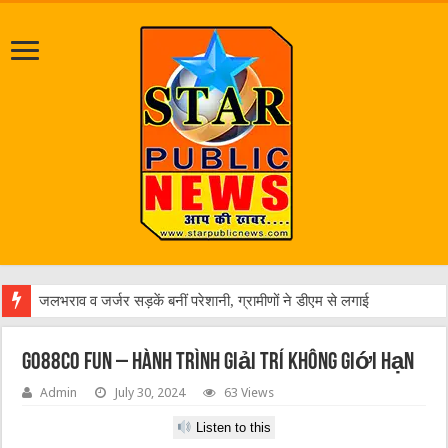
एक वारंटी को पुलि
go88co fun – Hành Trình Giải Trí Không Giới Hạn
Admin
July 30, 2024
63 Views
Listen to this