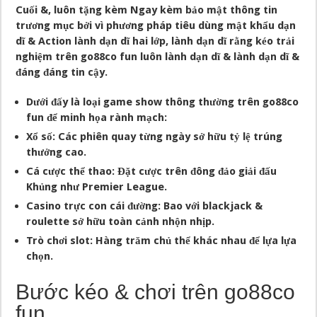
Cuối &, luôn tặng kèm Ngay kèm bảo mật thông tin
trương mục bởi vì phương pháp tiêu dùng mật khẩu dạn
dĩ & Action lành dạn dĩ hai lớp, lành dạn dĩ rằng kéo trải
nghiệm trên go88co fun luôn lành dạn dĩ & lành dạn dĩ &
đáng đáng tin cậy.
Dưới đấy là loại game show thông thường trên go88co
fun để minh họa rành mạch:
Xổ số: Các phiên quay từng ngày sở hữu tỷ lệ trúng
thưởng cao.
Cá cược thể thao: Đặt cược trên đông đảo giải đấu
Khủng như Premier League.
Casino trực con cái đường: Bao với blackjack &
roulette sở hữu toàn cảnh nhộn nhịp.
Trò chơi slot: Hàng trăm chủ thể khác nhau để lựa lựa
chọn.
Bước kéo & chơi trên go88co
fun