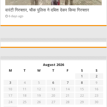
वारंटी गिरफ्तार, चौक पुलिस ने दबिश देकर किया गिरफ्तार
6 days ago
August 2026
M
T
W
T
F
S
S
1
2
3
4
5
6
7
8
9
10
11
12
13
14
15
16
17
18
19
20
21
22
23
24
25
26
27
28
29
30