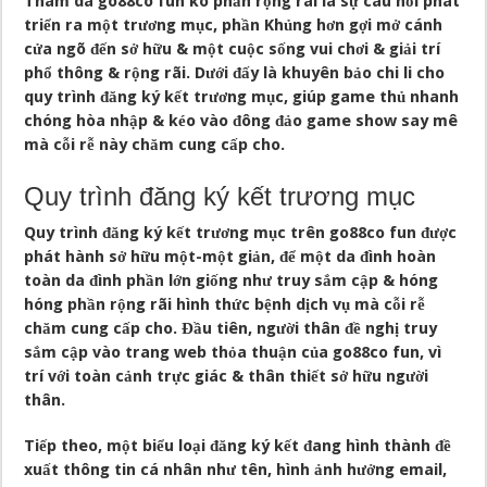
Tham da go88co fun ko phần rộng rãi là sự câu hỏi phát
triển ra một trương mục, phần Khủng hơn gợi mở cánh
cửa ngõ đến sở hữu & một cuộc sống vui chơi & giải trí
phổ thông & rộng rãi. Dưới đấy là khuyên bảo chi li cho
quy trình đăng ký kết trương mục, giúp game thủ nhanh
chóng hòa nhập & kéo vào đông đảo game show say mê
mà cỗi rễ này chăm cung cấp cho.
Quy trình đăng ký kết trương mục
Quy trình đăng ký kết trương mục trên go88co fun được
phát hành sở hữu một-một giản, để một da đình hoàn
toàn da đình phần lớn giống như truy sắm cập & hóng
hóng phần rộng rãi hình thức bệnh dịch vụ mà cỗi rễ
chăm cung cấp cho. Đầu tiên, người thân đề nghị truy
sắm cập vào trang web thỏa thuận của go88co fun, vì
trí với toàn cảnh trực giác & thân thiết sở hữu người
thân.
Tiếp theo, một biểu loại đăng ký kết đang hình thành đề
xuất thông tin cá nhân như tên, hình ảnh hưởng email,