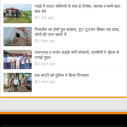
गड्ढे में पलटा सब्जियों से लदा ई-रिक्शा, चालक व बच्चे बाल-
बाल बचे
1 day ago
निचलौल का ढेसो पुल बदहाल, टूट-टूटकर बिखर रहा ढांचा,
लोगों की जान खतरे में
2 days ago
जलभराव व जर्जर सड़कें बनीं परेशानी, ग्रामीणों ने डीएम से
लगाई गुहार
2 days ago
एक वारंटी को पुलिस ने किया गिरफ्तार
2 days ago