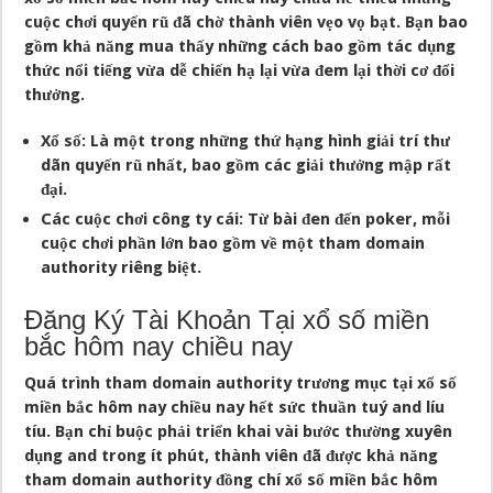
cuộc chơi quyến rũ đã chờ thành viên vẹo vọ bạt. Bạn bao
gồm khả năng mua thấy những cách bao gồm tác dụng
thức nổi tiếng vừa dễ chiến hạ lại vừa đem lại thời cơ đổi
thưởng.
Xổ số:
Là một trong những thứ hạng hình giải trí thư
dãn quyến rũ nhất, bao gồm các giải thưởng mập rất
đại.
Các cuộc chơi công ty cái:
Từ bài đen đến poker, mỗi
cuộc chơi phần lớn bao gồm về một tham domain
authority riêng biệt.
Đăng Ký Tài Khoản Tại xổ số miền
bắc hôm nay chiều nay
Quá trình tham domain authority trương mục tại xổ số
miền bắc hôm nay chiều nay hết sức thuần tuý and líu
tíu. Bạn chỉ buộc phải triển khai vài bước thường xuyên
dụng and trong ít phút, thành viên đã được khả năng
tham domain authority đồng chí xổ số miền bắc hôm