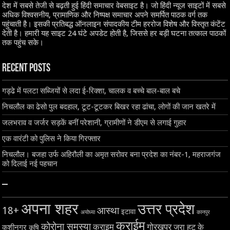
देश में सबसे तेजी से बढ़ती हुई हिंदी समाचार वेबसाइट है। जो हिंदी न्यूज साइटों में सबसे
अधिक विश्वसनीय, प्रामाणिक और निष्पक्ष समाचार अपने समर्पित पाठक वर्ग तक
पहुंचाती है। इसकी प्रतिबद्ध ऑनलाइन संपादकीय टीम हररोज विशेष और विस्तृत कंटेंट
देती है। हमारी यह साइट 24 घंटे अपडेट होती है, जिससे हर बड़ी घटना तत्काल पाठकों
तक पहुंच सके।
Recent Posts
गड्ढे में पलटा सब्जियों से लदा ई-रिक्शा, चालक व बच्चे बाल-बाल बचे
निचलौल का ढेसो पुल बदहाल, टूट-टूटकर बिखर रहा ढांचा, लोगों की जान खतरे में
जलभराव व जर्जर सड़कें बनीं परेशानी, ग्रामीणों ने डीएम से लगाई गुहार
एक वारंटी को पुलिस ने किया गिरफ्तार
निचलौल। बजहा उर्फ अहिरौली का अमृत सरोवर बना प्रदेश का नंबर-1, महराजगंज
को दिलाई नई पहचान
–
अपना शहर
उत्तर प्रदेश
18+
आस्था
इटावा
अयोध्या
कानपुर
क्राईम
कोरोना समस्या
क्राइम
गोरखपुर
जरा हट के
कुशीनगर
कृषि