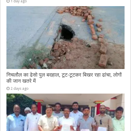
1 day ago
निचलौल का ढेसो पुल बदहाल, टूट-टूटकर बिखर रहा ढांचा, लोगों
की जान खतरे में
2 days ago