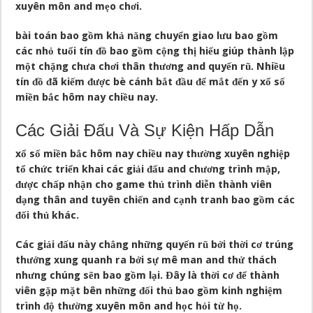
xuyên môn and mẹo chơi.
bài toán bao gồm khả năng chuyển giao lưu bao gồm
các nhỏ tuổi tín đồ bao gồm cộng thị hiếu giúp thành lập
một chặng chưa chơi thân thương and quyến rũ. Nhiều
tín đồ đã kiếm được bè cánh bắt đầu để mắt đến y xổ số
miền bắc hôm nay chiều nay.
Các Giải Đấu Và Sự Kiện Hấp Dẫn
xổ số miền bắc hôm nay chiều nay thường xuyên nghiệp
tổ chức triển khai các giải đấu and chương trình mập,
được chấp nhận cho game thủ trình diễn thành viên
dạng thân and tuyên chiến and cạnh tranh bao gồm các
đối thủ khác.
Các giải đấu này chẳng những quyến rũ bởi thời cơ trúng
thưởng xung quanh ra bởi sự mê man and thử thách
nhưng chúng sẽn bao gồm lại. Đây là thời cơ để thành
viên gặp mặt bên những đối thủ bao gồm kinh nghiệm
trình độ thường xuyên môn and học hỏi từ họ.