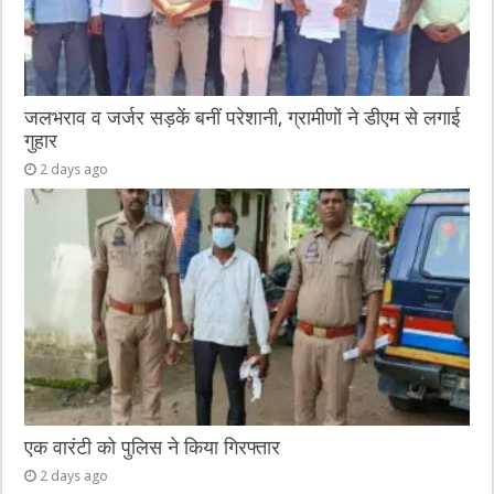
जलभराव व जर्जर सड़कें बनीं परेशानी, ग्रामीणों ने डीएम से लगाई
गुहार
2 days ago
एक वारंटी को पुलिस ने किया गिरफ्तार
2 days ago