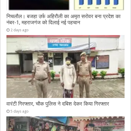
निचलौल। बजहा उर्फ अहिरौली का अमृत सरोवर बना प्रदेश का
नंबर-1, महराजगंज को दिलाई नई पहचान
2 days ago
वारंटी गिरफ्तार, चौक पुलिस ने दबिश देकर किया गिरफ्तार
5 days ago