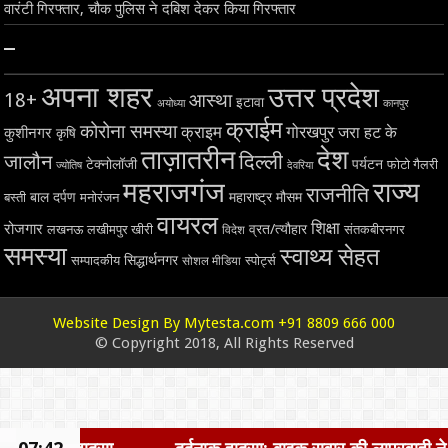
वारंटी गिरफ्तार, चौक पुलिस ने दबिश देकर किया गिरफ्तार
–
अपना शहर
उत्तर प्रदेश
18+
आस्था
इटावा
अयोध्या
कानपुर
क्राईम
कोरोना समस्या
क्राइम
गोरखपुर
जरा हट के
कुशीनगर
कृषि
ताज़ातरीन
देश
दिल्ली
जालौन
टेक्नोलॉजी
पर्यटन
फोटो गैलरी
ज्योतिष
देवरिया
महराजगंज
राज्य
राजनीति
बाल दर्पण
महाराष्ट्र
मौसम
बस्ती
मनोरंजन
वायरल
शिक्षा
रोजगार
व्रत/त्यौहार
लखनऊ
लखीमपुर खीरी
विदेश
संतकबीरनगर
समस्या
स्वाथ्य सेहत
सिद्धार्थनगर
सम्पादकीय
स्पोर्ट्स
सोशल मीडिया
Website Design By Mytesta.com +91 8809 666 000
© Copyright 2018, All Rights Reserved