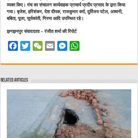
व्यक्त किए। मंच का संचालन कार्यवाहक प्राचार्य प्रदीप प्रसाद के द्वारा किया
गया। बृजेश, हरिशंकर, देश दीपक, राजकुमार वर्मा, दुर्विजय पटेल, अश्वनी,
बबिता, पूजा, सूर्यकांती, निरमा आदि उपस्थित रहे।
झनझनपुर संवाददाता – रंजीत शर्मा की रिपोर्ट
F
T
W
E
M
W
a
w
e
m
e
h
c
it
C
ai
ss
at
e
te
h
l
e
s
Related Articles
b
r
at
n
A
o
g
p
o
er
p
k