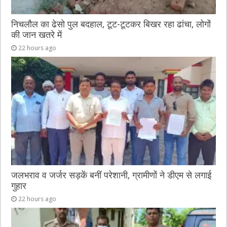
निचलौल का ढेसो पुल बदहाल, टूट-टूटकर बिखर रहा ढांचा, लोगों
की जान खतरे में
22 hours ago
जलभराव व जर्जर सड़कें बनीं परेशानी, ग्रामीणों ने डीएम से लगाई
गुहार
22 hours ago