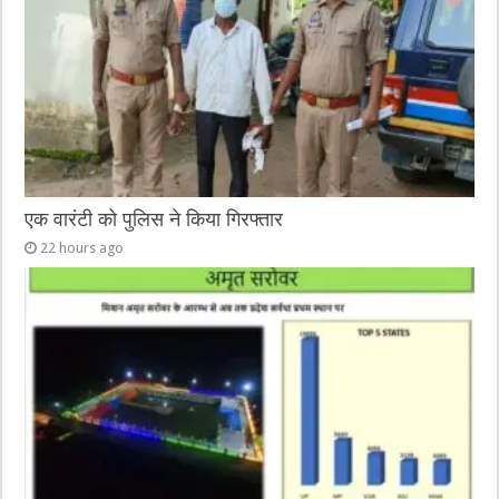
एक वारंटी को पुलिस ने किया गिरफ्तार
22 hours ago