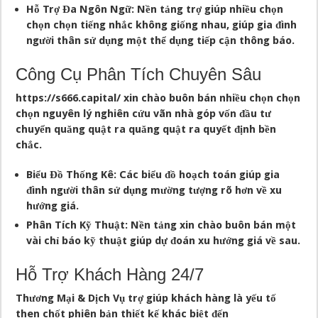
Hỗ Trợ Đa Ngôn Ngữ:
Nền tảng trợ giúp nhiều chọn
chọn chọn tiếng nhắc không giống nhau, giúp gia đình
người thân sử dụng một thể dụng tiếp cận thông báo.
Công Cụ Phân Tích Chuyên Sâu
https://s666.capital/
xin chào buôn bán nhiều chọn chọn
chọn nguyên lý nghiên cứu vãn nhà góp vốn đầu tư
chuyển quăng quật ra quăng quật ra quyết định bền
chắc.
Biểu Đồ Thống Kê:
Các biểu đồ hoạch toán giúp gia
đình người thân sử dụng mường tượng rõ hơn về xu
hướng giá.
Phân Tích Kỹ Thuật:
Nền tảng xin chào buôn bán một
vài chỉ báo kỹ thuật giúp dự đoán xu hướng giá về sau.
Hỗ Trợ Khách Hàng 24/7
Thương Mại & Dịch Vụ trợ giúp khách hàng là yếu tố
then chốt phiên bản thiết kế khác biệt đến