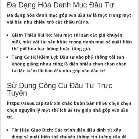
Đa Dạng Hóa Danh Mục Đầu Tư
Đa dạng hóa danh mục góp vốn đầu tư là một trong một
vài hầu như chiêu trò cắt thiểu rủi ro.
Giảm Thiểu Rủi Ro:
Nếu một tài sản cắt giá khuyến
mãi, một vài tài sản khác trong danh mục sẽ xuất hiện
thể giữ hóa học lượng hoặc tăng giá.
Tăng Cơ Hội Kiếm Lợi:
Đầu tư vào phổ thông tài sản
không giống nhau cũng lộ diện nhiều chọn chọn chọn
tài lộc kiếm lãi hơn đến nhà góp vốn đầu tư.
Sử Dụng Công Cụ Đầu Tư Trực
Tuyến
https://s666.capital/
xin chào buôn bán nhiều chọn chọn
chọn nguyên lý một thể ích để trợ giúp nhà góp vốn đầu
tư.
Tín Hiệu Giao Dịch:
Các trình diễn điều đình từ xây
dựng sẽ xuất hiện thể chuyển thông tin tưởng cầu để