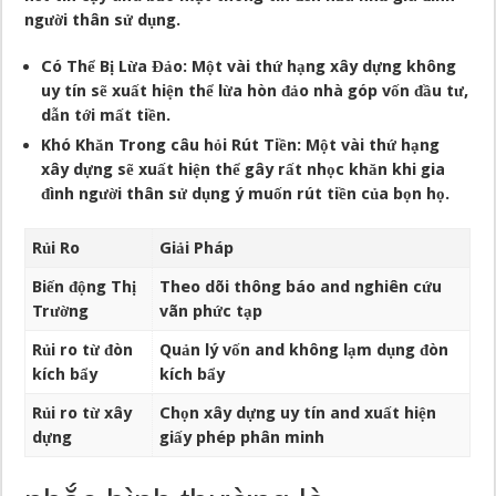
người thân sử dụng.
Có Thể Bị Lừa Đảo:
Một vài thứ hạng xây dựng không
uy tín sẽ xuất hiện thể lừa hòn đảo nhà góp vốn đầu tư,
dẫn tới mất tiền.
Khó Khăn Trong câu hỏi Rút Tiền:
Một vài thứ hạng
xây dựng sẽ xuất hiện thể gây rất nhọc khăn khi gia
đình người thân sử dụng ý muốn rút tiền của bọn họ.
Rủi Ro
Giải Pháp
Biến động Thị
Theo dõi thông báo and nghiên cứu
Trường
vãn phức tạp
Rủi ro từ đòn
Quản lý vốn and không lạm dụng đòn
kích bẩy
kích bẩy
Rủi ro từ xây
Chọn xây dựng uy tín and xuất hiện
dựng
giấy phép phân minh