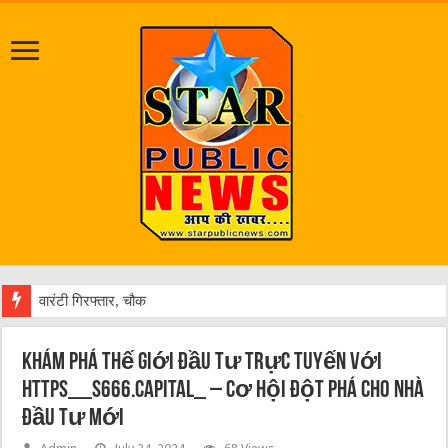
Khám Phá Thế Giới Đầu Tư Trực Tuyến Với
https__s666.capital_ – Cơ Hội Đột Phá Cho Nhà
Đầu Tư Mới