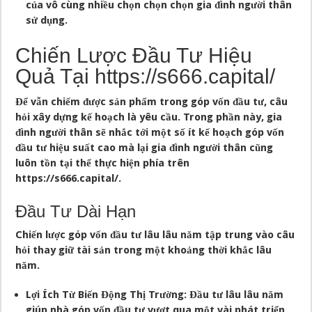
của vô cùng nhiều chọn chọn chọn gia đình người thân
sử dụng.
Chiến Lược Đầu Tư Hiệu
Quả Tại https://s666.capital/
Để vẫn chiếm được sản phẩm trong góp vốn đầu tư, câu
hỏi xây dựng kế hoạch là yêu cầu. Trong phần này, gia
đình người thân sẽ nhắc tới một số ít kế hoạch góp vốn
đầu tư hiệu suất cao mà lại gia đình người thân cũng
luôn tồn tại thể thực hiện phía trên
https://s666.capital/
.
Đầu Tư Dài Hạn
Chiến lược góp vốn đầu tư lâu lâu năm tập trung vào câu
hỏi thay giữ tài sản trong một khoảng thời khắc lâu
năm.
Lợi Ích Từ Biến Động Thị Trường:
Đầu tư lâu lâu năm
giúp nhà góp vốn đầu tư vượt qua một vài phát triển