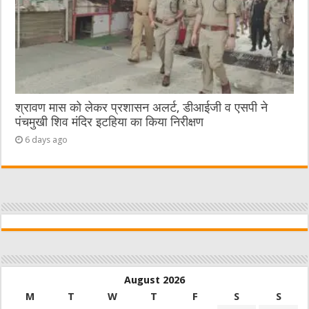
श्रावण मास को लेकर प्रशासन अलर्ट, डीआईजी व एसपी ने
पंचमुखी शिव मंदिर इटहिया का किया निरीक्षण
6 days ago
August 2026
M
T
W
T
F
S
S