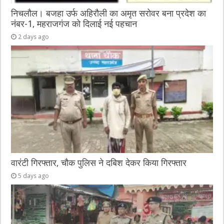
निचलौल। बजहा उर्फ अहिरौली का अमृत सरोवर बना प्रदेश का
नंबर-1, महराजगंज को दिलाई नई पहचान
2 days ago
वारंटी गिरफ्तार, चौक पुलिस ने दबिश देकर किया गिरफ्तार
5 days ago