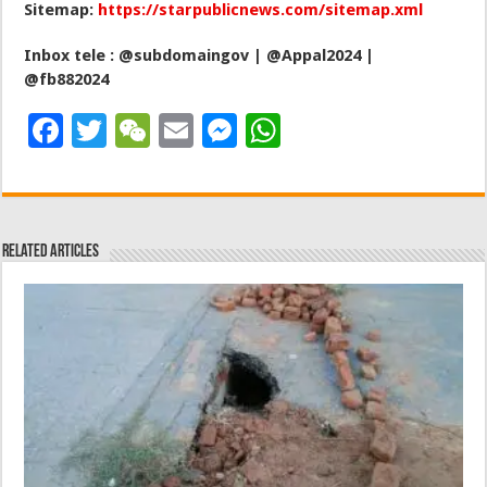
Sitemap:
https://starpublicnews.com/sitemap.xml
Inbox tele : @subdomaingov | @Appal2024 |
@fb882024
F
T
W
E
M
W
a
w
e
m
e
h
c
it
C
ai
ss
at
e
te
h
l
e
s
Related Articles
b
r
at
n
A
o
g
p
o
er
p
k