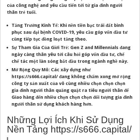
của công nghệ and yêu cầu tiến tới từ gia đình người
thân trẻ tuổi.
Tăng Trưởng Kinh Tế:
Khi nền tiền bạc trái đất bình
phục sau đại bệnh COVID-19, yêu cầu góp vốn đầu tư
cũng tiếp tục đồng loạt tăng theo.
Sự Tham Gia Của Giới Trẻ:
Gen Z and Millennials đang
ngày càng thân yêu tới câu hỏi góp vốn đầu tư, chế
chế tác một làn sóng bắt đầu trong ngành nghề này.
Mở Rộng Quy Mô:
Các xây dựng như
https://s666.capital/
đang không chấm xong mở rộng
công ty sản xuất của vô cùng nhiều chọn chọn chọn
gia đình người thân quăng quật ra tiêu người thân để
Giao hàng đến nhiều chọn chọn chọn đối tượng gia đình
người thân sử dụng khách hàng hơn.
Những Lợi Ích Khi Sử Dụng
Nền Tảng https://s666.capital/