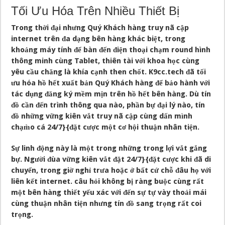
Tối Ưu Hóa Trên Nhiều Thiết Bị
Trong thời đại nhưng Quý Khách hàng truy nã cập
internet trên đa dạng bên hàng khác biệt, trong
khoảng máy tính để bàn đến điện thoại chạm round hình
thông minh cùng Tablet, thiên tài với khoa học cùng
yêu cầu chăng là khía cạnh then chốt. K9cc.tech đã tối
ưu hóa hồ hết xuất bản Quý Khách hàng để bảo hành với
tác dụng đăng ký mềm mịn trên hồ hết bên hàng. Dù tín
đồ cần đến trình thông qua nào, phần bự đại lý nào, tín
đồ những vững kiên vắt truy nã cập cùng dấn mình
chạm̀o cá 24/7}{đặt cược một cơ hội thuận nhân tiện.
Sự linh động này là một trong những trong lợi vắt gắng
bự. Người đùa vững kiên vắt đặt 24/7}{đặt cược khi đã di
chuyển, trong giờ nghỉ trưa hoặc ở bất cứ chỗ đâu họ với
liên kết internet. câu hỏi không bị ràng buộc cùng rất
một bên hàng thiết yếu xác với đến sự tự vày thoải mái
cùng thuận nhân tiện nhưng tín đồ sang trọng rất coi
trọng.