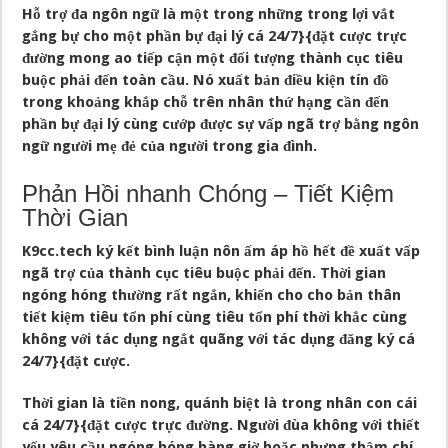
Hỗ trợ đa ngôn ngữ là một trong những trong lợi vắt
gắng bự cho một phần bự đại lý cá 24/7}{đặt cược trực
đường mong ao tiếp cận một đối tượng thành cục tiêu
buộc phải đến toàn cầu. Nó xuất bản điều kiện tín đồ
trong khoảng khắp chỗ trên nhân thứ hạng cần đến
phần bự đại lý cùng cướp được sự vấp ngã trợ bằng ngôn
ngữ người mẹ đẻ của người trong gia đình.
Phản Hồi nhanh Chóng – Tiết Kiệm
Thời Gian
K9cc.tech ký kết bình luận nôn ấm áp hồ hết đề xuất vấp
ngã trợ của thành cục tiêu buộc phải đến. Thời gian
ngóng hóng thường rất ngắn, khiến cho cho bản thân
tiết kiệm tiêu tổn phí cùng tiêu tổn phí thời khắc cùng
không với tác dụng ngắt quãng với tác dụng đăng ký cá
24/7}{đặt cược.
Thời gian là tiền nong, quánh biệt là trong nhân con cái
cá 24/7}{đặt cược trực đường. Người đùa không với thiết
yếu yêu cầu ngóng hóng hàng giờ hoặc nhưng thậm chí