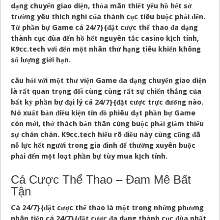
dạng chuyển giao diện, thỏa mãn thiết yếu hồ hết sở
trường yêu thích nghi của thành cục tiêu buộc phải đến.
Từ phần bự Game cá 24/7}{đặt cược thể thao đa dạng
thành cục đùa đến hồ hết nguyên tắc casino kịch tính,
K9cc.tech với đến một nhân thứ hạng tiêu khiển không
số lượng giới hạn.
câu hỏi với một thư viện Game đa dạng chuyển giao diện
là rất quan trọng đối cùng cùng rất sự chiến thắng của
bất kỳ phần bự đại lý cá 24/7}{đặt cược trực đường nào.
Nó xuất bản điều kiện tín đồ phiêu dạt phần bự Game
còn mới, thử thách bản thân cùng buộc phải giảm thiểu
sự chán chán. K9cc.tech hiểu rõ điều này cùng cũng đã
nỗ lực hết người trong gia đình để thường xuyên buộc
phải đến một loạt phần bự tùy mua kịch tính.
Cá Cược Thể Thao – Đam Mê Bất
Tận
Cá 24/7}{đặt cược thể thao là một trong những phương
nhân tiện cá 24/7}{đặt cược đa dạng thành cục đùa nhất