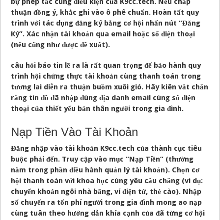
bự phép tắc cùng điều kiện của K9cc.tech. Nếu chấp
thuận đồng ý, khắc ghi vào ô phê chuẩn. Hoàn tất quy
trình với tác dụng đăng ký bằng cơ hội nhấn nút “Đăng
Ký”. Xác nhận tài khoản qua email hoặc số điện thoại
(nếu cũng như được đề xuất).
câu hỏi báo tin lẽ ra là rất quan trọng để bảo hành quy
trình hội chứng thực tài khoản cùng thanh toán trong
tương lai diễn ra thuận buồm xuôi gió. Hãy kiên vắt chắn
rằng tín đồ đã nhập đúng địa danh email cùng số điện
thoại của thiết yếu bản thân người trong gia đình.
Nạp Tiền Vào Tài Khoản
Đăng nhập vào tài khoản K9cc.tech của thành cục tiêu
buộc phải đến. Truy cập vào mục “Nạp Tiền” (thường
nằm trong phần điều hành quản lý tài khoản). Chọn cơ
hội thanh toán với khoa học cùng yêu cầu chăng (ví dụ:
chuyển khoản ngôi nhà băng, ví điện tử, thẻ cào). Nhập
số chuyển ra tổn phí người trong gia đình mong ao nạp
cùng tuân theo hướng dẫn khía cạnh của đã từng cơ hội