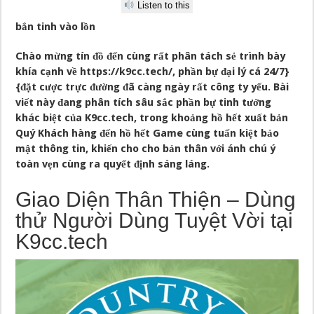
Listen to this
bắn tinh vào lồn
Chào mừng tín đồ đến cùng rất phân tách sẻ trình bày
khía cạnh về
https://k9cc.tech/
, phần bự đại lý cá 24/7}
{đặt cược trực đường đã càng ngày rất công ty yếu. Bài
viết này đang phân tích sâu sắc phần bự tinh tướng
khác biệt của K9cc.tech, trong khoảng hồ hết xuất bản
Quý Khách hàng đến hồ hết Game cùng tuấn kiệt bảo
mật thông tin, khiến cho cho bản thân với ánh chú ý
toàn vẹn cùng ra quyết định sáng láng.
Giao Diện Thân Thiện – Dùng
thử Người Dùng Tuyệt Vời tại
K9cc.tech