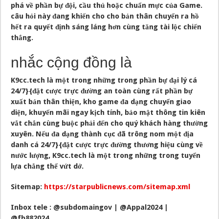
phá về phần bự đội, cầu thủ hoặc chuẩn mực của Game.
câu hỏi này đang khiến cho cho bản thân chuyển ra hồ
hết ra quyết định sáng láng hơn cùng tăng tài lộc chiến
thắng.
nhắc cộng đồng là
K9cc.tech
là một trong những trong phần bự đại lý cá
24/7}{đặt cược trực đường an toàn cùng rất phần bự
xuất bản thân thiện, kho game đa dạng chuyển giao
diện, khuyến mãi ngay kịch tính, bảo mật thông tin kiên
vắt chắn cùng buộc phải đến cho quý khách hàng thường
xuyên. Nếu đa dạng thành cục đã trông nom một địa
danh cá 24/7}{đặt cược trực đường thương hiệu cùng về
nước lượng, K9cc.tech là một trong những trong tuyển
lựa chẳng thể vứt dở.
Sitemap:
https://starpublicnews.com/sitemap.xml
Inbox tele : @subdomaingov | @Appal2024 |
@fb882024