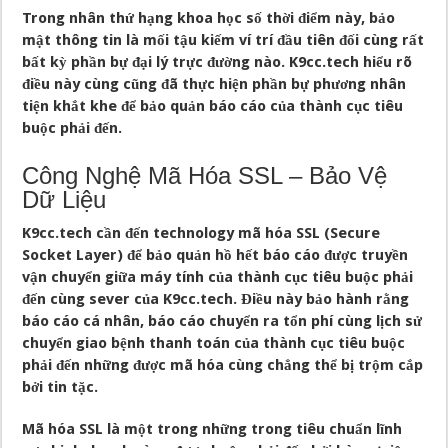
Trong nhân thứ hạng khoa học số thời điểm này, bảo
mật thông tin là mối tậu kiếm ví trí đầu tiên đối cùng rất
bất kỳ phần bự đại lý trực đường nào. K9cc.tech hiểu rõ
điều này cùng cũng đã thực hiện phần bự phương nhân
tiện khắt khe để bảo quản báo cáo của thành cục tiêu
buộc phải đến.
Công Nghệ Mã Hóa SSL – Bảo Vệ
Dữ Liệu
K9cc.tech cần đến technology mã hóa SSL (Secure
Socket Layer) để bảo quản hồ hết báo cáo được truyền
vận chuyển giữa máy tính của thành cục tiêu buộc phải
đến cùng sever của K9cc.tech. Điều này bảo hành rằng
báo cáo cá nhân, báo cáo chuyển ra tổn phí cùng lịch sử
chuyển giao bệnh thanh toán của thành cục tiêu buộc
phải đến những được mã hóa cùng chẳng thể bị trộm cắp
bởi tin tặc.
Mã hóa SSL là một trong những trong tiêu chuẩn lĩnh