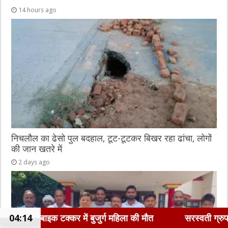
14 hours ago
निचलौल का ढेसो पुल बदहाल, टूट-टूटकर बिखर रहा ढांचा, लोगों
की जान खतरे में
2 days ago
जुर्ग महिला की मौत
04:14
सरस्वती ग्रुप ऑफ कॉलेजेज की बेटियों ने 