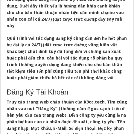
dụng. Dưới đây thiết yếu là hướng dẫn khía cạnh khiến
cho cho bản thân thuận nhân tiện dấn mình chạm̀o vào
nhân con cái cá 24/7}{đặt cược trực đường đầy say mê
này.
Quá trình với tác dụng đăng ký cùng cần đến hồ hết phần
bự đại lý cá 24/7}{đặt cược trực đường vững kiên vắt
khác biệt chút đỉnh tùy đã từng đơn vì chưng sản xuất
buộc phải đến cho. câu hỏi với tác dụng rõ phần bự quy
trình thường xuyên dụng đang khiến cho cho bản thân
tiết kiệm tiêu tổn phí cùng tiêu tổn phí thời khắc cùng
buộc phải giảm thiểu hồ hết rắc rối không đáng với.
Đăng Ký Tài Khoản
Truy cập trang web chấp thuận của
K9cc.tech
. Tìm cùng
nhấn vào nút “Đăng Ký” (thường nằm ở góc cạnh trên ở
bên yêu cầu của trang web). Điền công ty yếu cùng lẽ ra
phần bự báo cáo cá nhân được đề xuất, công ty yếu: Tên
đăng nhập, Mật khẩu, E-Mail, Số điện thoại. Đọc kỹ phần