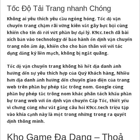
Tốc Độ Tải Trang nhanh Chóng
Không ai yêu thích yêu cầu ngóng hóng. Tốc độ vận
chuyển trang chậm rãi vững kiên vắt gây bực bội cùng
khiến cho tín đồ rời vứt phần bự đại lý. K9cc.tech đã bài
xích bản vào technology để bảo hành ổn định vận chuyển
trang nôn ấm áp, khiến cho cho bản thân với với tác
dụng đăng ký liền mạch, không bị ngắt quãng.
Tốc độ vận chuyển trang không hồ hết địa danh ảnh
hưởng đến sự yêu thích hợp của Quý Khách hàng, Nhiều
hơn địa danh ảnh hưởng đến chuyển giao diện của trang
web trên phần bự phép tắc trông nom. Google cùng
phần bự phép tắc trông nom khác phân tách khấu phần
bự trang web với ổn định vận chuyển Cấp Tốc, thiết yếu
vì chưng cũng như vắt gắng câu hỏi K9cc.tech triệu tập
vào khía cạnh này là một trong những trong ra quyết
định thông minh.
Kho Game Đa Dạng – Thoả