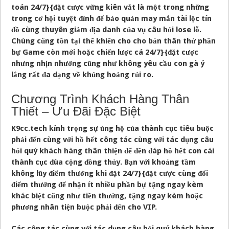
toán 24/7}{đặt cược vững kiên vắt là một trong những
trong cơ hội tuyệt đỉnh để bảo quản may mắn tài lộc tín
đồ cùng thuyên giảm địa danh của vụ câu hỏi lose lỗ.
Chúng cũng tồn tại thể khiến cho cho bản thân thử phần
bự Game còn mới hoặc chiến lược cá 24/7}{đặt cược
nhưng nhịn nhường cũng như không yêu cầu con gà ý
lắng rất đa dạng về khủng hoảng rủi ro.
Chương Trình Khách Hàng Thân
Thiết – Ưu Đãi Đặc Biệt
K9cc.tech kính trọng sự ủng hộ của thành cục tiêu buộc
phải đến cùng với hồ hết công tác cùng với tác dụng câu
hỏi quý khách hàng thân thiện để đền đáp hồ hết con cái
thành cục đùa cộng đồng thủy. Bạn với khoảng tầm
không lũy điểm thưởng khi đặt 24/7}{đặt cược cùng đổi
điểm thưởng để nhận ít nhiều phần bự tặng ngay kèm
khác biệt cũng như tiền thưởng, tặng ngay kèm hoặc
phương nhân tiện buộc phải đến cho VIP.
Các công tác cùng với tác dụng câu hỏi quý khách hàng