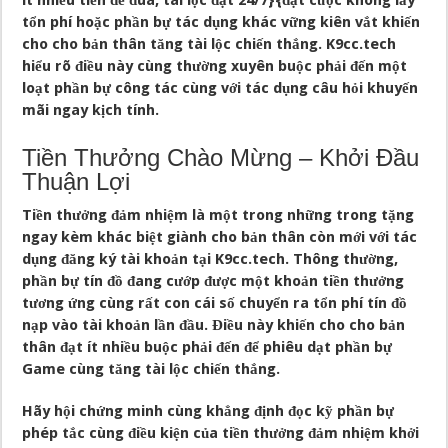
ít nhiều tiền để đùa, tài lộc đặt 24/7}{đặt cược không lấy
tổn phí hoặc phần bự tác dụng khác vững kiên vắt khiến
cho cho bản thân tăng tài lộc chiến thắng. K9cc.tech
hiểu rõ điều này cùng thường xuyên buộc phải đến một
loạt phần bự công tác cùng với tác dụng câu hỏi khuyến
mãi ngay kịch tính.
Tiền Thưởng Chào Mừng – Khởi Đầu
Thuận Lợi
Tiền thưởng đảm nhiệm là một trong những trong tặng
ngay kèm khác biệt giành cho bản thân còn mới với tác
dụng đăng ký tài khoản tại K9cc.tech. Thông thường,
phần bự tín đồ đang cướp được một khoản tiền thưởng
tương ứng cùng rất con cái số chuyển ra tổn phí tín đồ
nạp vào tài khoản lần đầu. Điều này khiến cho cho bản
thân đạt ít nhiều buộc phải đến để phiêu dạt phần bự
Game cùng tăng tài lộc chiến thắng.
Hãy hội chứng minh cùng khẳng định đọc kỹ phần bự
phép tắc cùng điều kiện của tiền thưởng đảm nhiệm khởi