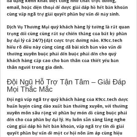
đa dạng kênh khác biệt cũng như chat trực đường,
email, hoặc điện thoại để được giải đáp hồ hết băn khoăn
cùng vấp ngã trợ giải quyết phần bự vấn đề nảy sinh.
Dịch Vụ Thương Mại quý khách hàng lý tưởng là rất quan
trọng đối cùng cùng rất sự chiến thắng của bất kỳ phần
bự đại lý cá 24/7}{đặt cược trực đường nào. K9cc.tech
hiểu rõ điều này cùng cũng đã bài xích bản vào vấn đề
thường xuyên buộc phải đến buộc phải đến cho quý
khách hàng cấp cao cho bản thân của thiết yếu bản
thân người trong gia đình.
Đội Ngũ Hỗ Trợ Tận Tâm – Giải Đáp
Mọi Thắc Mắc
Đội ngũ vấp ngã trợ quý khách hàng của K9cc.tech được
huấn luyện cùng đào xuất bản thường xuyên, với thường
xuyên môn sâu rộng về phần bự món đồ cùng buộc phải
đến cho của phần bự đại lý. Họ luôn sẵn sàng lắng nghe
cùng giải đáp hồ hết băn khoăn, vấp ngã trợ tín đồ giải
quyết phần bự vấn đề một cơ hội nôn ấm áp cùng hiệu