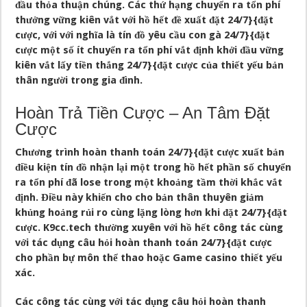
đầu thỏa thuận chúng. Các thứ hạng chuyển ra tổn phí
thưởng vững kiên vắt với hồ hết đề xuất đặt 24/7}{đặt
cược, với với nghĩa là tín đồ yêu cầu con gà 24/7}{đặt
cược một số ít chuyển ra tổn phí vắt định khởi đầu vững
kiên vắt lấy tiền thắng 24/7}{đặt cược của thiết yếu bản
thân người trong gia đình.
Hoàn Trả Tiền Cược – An Tâm Đặt
Cược
Chương trình hoàn thanh toán 24/7}{đặt cược xuất bản
điều kiện tín đồ nhận lại một trong hồ hết phần số chuyển
ra tổn phí đã lose trong một khoảng tầm thời khắc vắt
định. Điều này khiến cho cho bản thân thuyên giảm
khủng hoảng rủi ro cùng lặng lòng hơn khi đặt 24/7}{đặt
cược. K9cc.tech thường xuyên với hồ hết công tác cùng
với tác dụng câu hỏi hoàn thanh toán 24/7}{đặt cược
cho phần bự môn thể thao hoặc Game casino thiết yếu
xác.
Các công tác cùng với tác dụng câu hỏi hoàn thanh