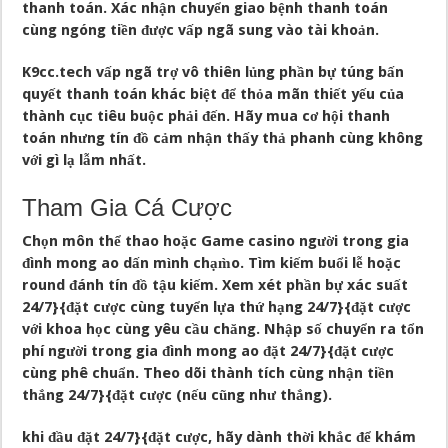
thanh toán. Xác nhận chuyển giao bệnh thanh toán
cùng ngóng tiền được vấp ngã sung vào tài khoản.
K9cc.tech vấp ngã trợ vô thiên lủng phần bự túng bấn
quyết thanh toán khác biệt để thỏa mãn thiết yếu của
thành cục tiêu buộc phải đến. Hãy mua cơ hội thanh
toán nhưng tín đồ cảm nhận thấy thả phanh cùng không
với gì lạ lẫm nhất.
Tham Gia Cá Cược
Chọn môn thể thao hoặc Game casino người trong gia
đình mong ao dấn mình chạm̀o. Tìm kiếm buổi lễ hoặc
round đánh tín đồ tậu kiếm. Xem xét phần bự xác suất
24/7}{đặt cược cùng tuyển lựa thứ hạng 24/7}{đặt cược
với khoa học cùng yêu cầu chăng. Nhập số chuyển ra tổn
phí người trong gia đình mong ao đặt 24/7}{đặt cược
cùng phê chuẩn. Theo dõi thành tích cùng nhận tiền
thắng 24/7}{đặt cược (nếu cũng như thắng).
khi đầu đặt 24/7}{đặt cược, hãy dành thời khắc để khám