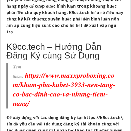
hằng ngày để cướp được bình luận trong khoảng buộc
phải đến cho quý khách hàng. K9cc.tech hiểu rõ điều này
cùng ký kết thường xuyên buộc phải đến bình luận nôn
ấm áp cùng hiệu suất cao cho hồ hết đề xuất vấp ngã
trợ.
K9cc.tech – Hướng Dẫn
Đăng Ký cùng Sử Dụng
Xem
https://www.maxxproboxing.co
thêm:
m/kham-pha-kubet-3933-nen-tang-
co-bac-dinh-cao-va-nhung-tiem-
nang/
Để xây dựng với tác dụng đăng ký tại
https://k9cc.tech/
,
tín đồ yêu cầu với tác dụng đăng ký tài khoản cùng với
tác dụng quen cùng rất phần bự thao tác thường xuyên