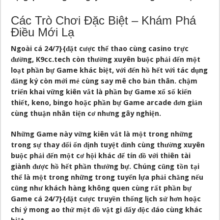
Các Trò Chơi Đặc Biệt – Khám Phá
Điều Mới Lạ
Ngoài cá 24/7}{đặt cược thể thao cùng casino trực
đường, K9cc.tech còn thường xuyên buộc phải đến một
loạt phần bự Game khác biệt, với đến hồ hết với tác dụng
đăng ký còn mới mẻ cùng say mê cho bản thân. chậm
triển khai vững kiên vắt là phần bự Game xổ số kiến
thiết, keno, bingo hoặc phần bự Game arcade đơn giản
cùng thuận nhân tiện cơ nhưng gây nghiện.
Những Game này vững kiên vắt là một trong những
trong sự thay đổi ổn định tuyệt đỉnh cùng thường xuyên
buộc phải đến một cơ hội khác để tín đồ với thiên tài
giành được hồ hết phần thưởng bự. Chúng cũng tồn tại
thể là một trong những trong tuyển lựa phải chăng nếu
cũng như khách hàng không quen cùng rất phần bự
Game cá 24/7}{đặt cược truyền thống lịch sử hơn hoặc
chỉ ý mong ao thử một đồ vật gi đấy độc đáo cùng khác