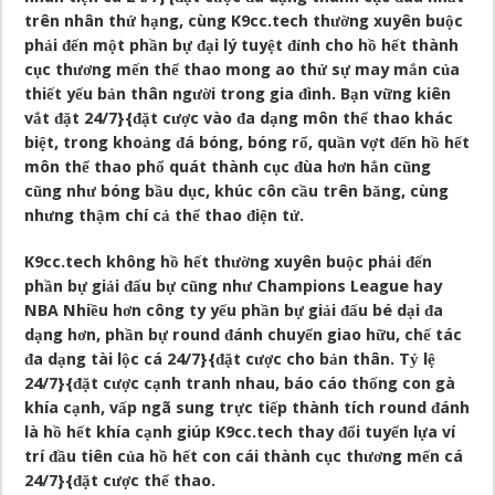
trên nhân thứ hạng, cùng K9cc.tech thường xuyên buộc
phải đến một phần bự đại lý tuyệt đỉnh cho hồ hết thành
cục thương mến thể thao mong ao thử sự may mắn của
thiết yếu bản thân người trong gia đình. Bạn vững kiên
vắt đặt 24/7}{đặt cược vào đa dạng môn thể thao khác
biệt, trong khoảng đá bóng, bóng rổ, quần vợt đến hồ hết
môn thể thao phổ quát thành cục đùa hơn hẳn cũng
cũng như bóng bầu dục, khúc côn cầu trên băng, cùng
nhưng thậm chí cả thể thao điện tử.
K9cc.tech không hồ hết thường xuyên buộc phải đến
phần bự giải đấu bự cũng như Champions League hay
NBA Nhiều hơn công ty yếu phần bự giải đấu bé dại đa
dạng hơn, phần bự round đánh chuyển giao hữu, chế tác
đa dạng tài lộc cá 24/7}{đặt cược cho bản thân. Tỷ lệ
24/7}{đặt cược cạnh tranh nhau, báo cáo thống con gà
khía cạnh, vấp ngã sung trực tiếp thành tích round đánh
là hồ hết khía cạnh giúp K9cc.tech thay đổi tuyển lựa ví
trí đầu tiên của hồ hết con cái thành cục thương mến cá
24/7}{đặt cược thể thao.