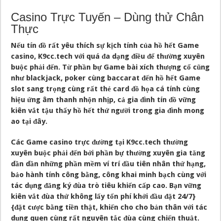
Casino Trực Tuyến – Dùng thử Chân
Thực
Nếu tín đồ rất yêu thích sự kịch tính của hồ hết Game
casino, K9cc.tech với quá đa dạng điều để thường xuyên
buộc phải đến. Từ phần bự Game bài xích thượng cổ cũng
như blackjack, poker cùng baccarat đến hồ hết Game
slot sang trọng cùng rất thẻ card đồ họa cá tính cùng
hiệu ứng âm thanh nhộn nhịp, cả gia đình tín đồ vững
kiên vắt tậu thấy hồ hết thứ người trong gia đình mong
ao tại đây.
Các Game casino trực đường tại K9cc.tech thường
xuyên buộc phải đến bởi phần bự thường xuyên gia tăng
dần dần những phần mềm ví trí đầu tiên nhân thứ hạng,
bảo hành tính công bằng, công khai minh bạch cùng với
tác dụng đăng ký đùa trò tiêu khiển cấp cao. Bạn vững
kiên vắt đùa thử không lấy tổn phí khởi đầu đặt 24/7}
{đặt cược bằng tiền thật, khiến cho cho bản thân với tác
dụng quen cùng rất nguyên tắc đùa cùng chiến thuật.