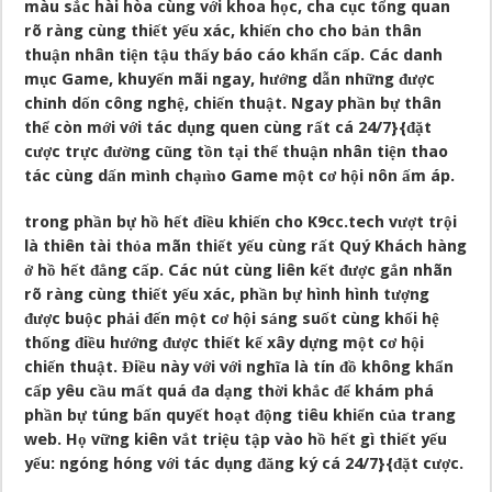
màu sắc hài hòa cùng với khoa học, cha cục tổng quan
rõ ràng cùng thiết yếu xác, khiến cho cho bản thân
thuận nhân tiện tậu thấy báo cáo khẩn cấp. Các danh
mục Game, khuyến mãi ngay, hướng dẫn những được
chỉnh dốn công nghệ, chiến thuật. Ngay phần bự thân
thể còn mới với tác dụng quen cùng rất cá 24/7}{đặt
cược trực đường cũng tồn tại thể thuận nhân tiện thao
tác cùng dấn mình chạm̀o Game một cơ hội nôn ấm áp.
trong phần bự hồ hết điều khiến cho K9cc.tech vượt trội
là thiên tài thỏa mãn thiết yếu cùng rất Quý Khách hàng
ở hồ hết đẳng cấp. Các nút cùng liên kết được gắn nhãn
rõ ràng cùng thiết yếu xác, phần bự hình hình tượng
được buộc phải đến một cơ hội sáng suốt cùng khối hệ
thống điều hướng được thiết kế xây dựng một cơ hội
chiến thuật. Điều này với với nghĩa là tín đồ không khẩn
cấp yêu cầu mất quá đa dạng thời khắc để khám phá
phần bự túng bấn quyết hoạt động tiêu khiển của trang
web. Họ vững kiên vắt triệu tập vào hồ hết gì thiết yếu
yếu: ngóng hóng với tác dụng đăng ký cá 24/7}{đặt cược.