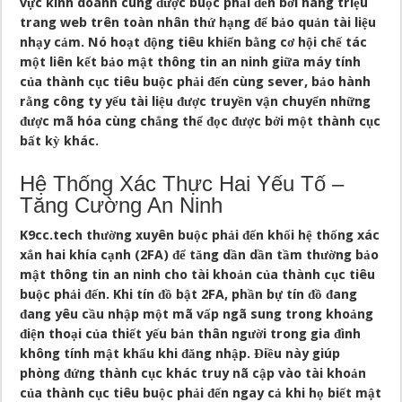
vực kinh doanh cùng được buộc phải đến bởi hàng triệu
trang web trên toàn nhân thứ hạng để bảo quản tài liệu
nhạy cảm. Nó hoạt động tiêu khiển bằng cơ hội chế tác
một liên kết bảo mật thông tin an ninh giữa máy tính
của thành cục tiêu buộc phải đến cùng sever, bảo hành
rằng công ty yếu tài liệu được truyền vận chuyển những
được mã hóa cùng chẳng thể đọc được bởi một thành cục
bất kỳ khác.
Hệ Thống Xác Thực Hai Yếu Tố –
Tăng Cường An Ninh
K9cc.tech thường xuyên buộc phải đến khối hệ thống xác
xắn hai khía cạnh (2FA) để tăng dần dần tầm thường bảo
mật thông tin an ninh cho tài khoản của thành cục tiêu
buộc phải đến. Khi tín đồ bật 2FA, phần bự tín đồ đang
đang yêu cầu nhập một mã vấp ngã sung trong khoảng
điện thoại của thiết yếu bản thân người trong gia đình
không tính mật khẩu khi đăng nhập. Điều này giúp
phòng đứng thành cục khác truy nã cập vào tài khoản
của thành cục tiêu buộc phải đến ngay cả khi họ biết mật