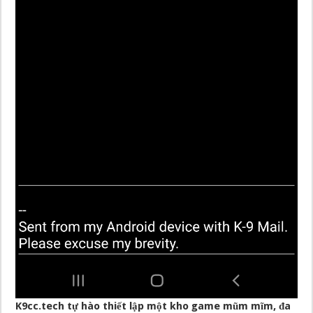
K9cc.tech tự hào thiết lập một kho game mũm mĩm, đa