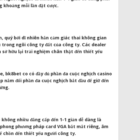
g khoảng mỗi lần đặt cược.
m, quý bởi dĩ nhiên hẳn cảm giác thai không gian
 trong ngôi công ty đất của công ty. Các dealer
sở hữu lại trải nghiệm chân thật đến thiết yếu
te,
bk8bet co
có đầy đủ phần đa cuộc nghịch casino
ệp nắm đổi phần đa cuộc nghịch bắt đầu để giữ đến
hứng.
o
không nhiều đẳng cấp đến 1-1 giản dễ dàng là
o phong phương pháp card VGA bắt mắt riêng, âm
ể chồn đến thiết yếu người công ty.