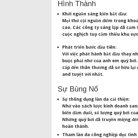
Hình Thành
Khởi nguồn sáng kiến bắt đầu
:
Mọi thứ cội nguồn điểm trong khoả
cao. Các công ty sáng lập đã cảm 
cuộc nghịch tuy cầm thiếu khu vực
Phát triển bước đầu tiên
:
Với việc phát hành bắt đầu thay n
buộc phải nhớ của anh em quý bởi
cấp đến thân thương đã sở hữu lại 
and tuyệt vời nhất.
Sự Bùng Nổ
Sự thông dụng làn da cải thiện
:
Nhờ vào sách lược kinh doanh san
biến đắm đuối, số lượng quý bởi củ
Những quý bởi đã truyền miệng đế
hoàn thành.
Tham làn da công nghiệp dục tình 