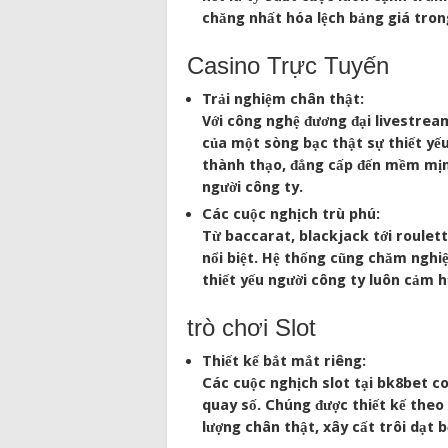
chăng nhất hóa lệch bảng giá tron
Casino Trực Tuyến
Trải nghiệm chân thật
:
Với công nghệ đương đại livestrea
của một sòng bạc thật sự thiết yếu
thành thạo, đẳng cấp đến mềm mịn 
người công ty.
Các cuộc nghịch trù phú
:
Từ baccarat, blackjack tới roulet
nổi biệt. Hệ thống cũng chăm nghi
thiết yếu người công ty luôn cảm 
trò chơi Slot
Thiết kế bắt mắt riêng
:
Các cuộc nghịch slot tại
bk8bet c
quay số. Chúng được thiết kế the
lượng chân thật, xây cất trôi dạt b