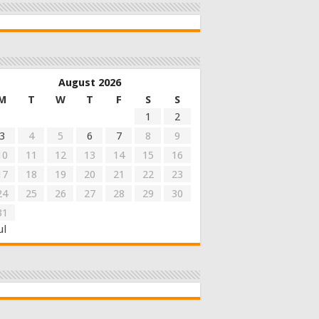
August 2026
M
T
W
T
F
S
S
1
2
3
4
5
6
7
8
9
10
11
12
13
14
15
16
17
18
19
20
21
22
23
24
25
26
27
28
29
30
31
ul