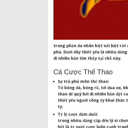
trong phần đa nhân kiệt nổi biệt rất
phú. Dưới đây thiết yếu là nhiều đẳn
dĩ nhiên hẳn tìm thấy tại chỗ này.
Cá Cược Thể Thao
Sự trù phú môn thể thao
:
Từ bóng đá, bóng rổ, tới đua xe,
bk
thao để quý bởi dĩ nhiên hẳn đặt cư
thiết yếu người công ty khai thác 
ty.
Tỷ lệ cược đắm đuối
:
trong nhiều đẳng cấp đến lý vì ch
hết là tỷ suất cược luôn cạnh tran