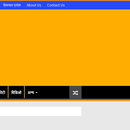
हिमाचल प्रदेश
About Us
Contact Us
ोटो
विडिओ
अन्य