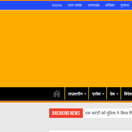
Home
उत्तर प्रदेश
उत्तराखंड
ओडिशा
गुजरात
ताज़ातरीन
प्रदेश
देश
विदेश
Breaking News
नि