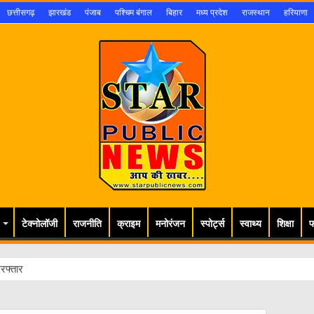
छत्तीसगढ़
झारखंड
पंजाब
पश्चिम बंगाल
बिहार
मध्य प्रदेश
राजस्थान
हरियाणा
टेक्नोलॉजी
राजनीति
क्राइम
मनोरंजन
स्पोर्ट्स
स्वाथ्य
शिक्षा
फ