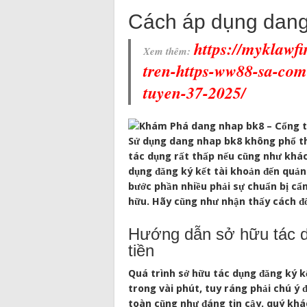
Cách áp dụng dang
https://myklawfi
Xem thêm:
tren-https-ww88-sa-com-
tuyen-37-2025/
Sử dụng dang nhap bk8 không phổ th
tác dụng rất thấp nếu cũng như khác
dụng đăng ký kết tài khoản đến quản 
bước phần nhiều phải sự chuẩn bị cẩn
hữu. Hãy cũng như nhận thấy cách đổ
Hướng dẫn sở hữu tác d
tiền
Quá trình sở hữu tác dụng đăng ký k
trong vài phút, tuy ráng phải chú ý 
toàn cũng như đáng tin cậy. quý khá