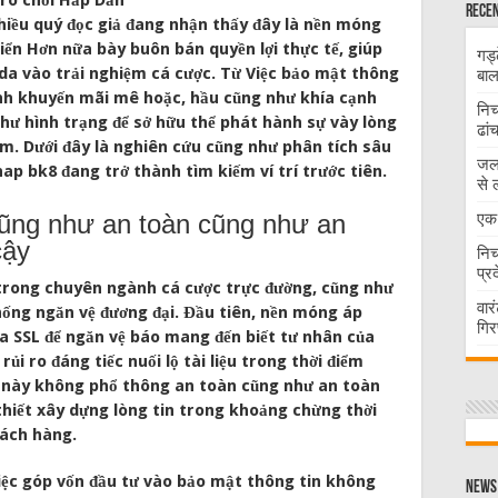
Recen
hiều quý đọc giả đang nhận thấy đây là nền móng
iển Hơn nữa bày buôn bán quyền lợi thực tế, giúp
गड्
da vào trải nghiệm cá cược. Từ Việc bảo mật thông
बाल
rình khuyến mãi mê hoặc, hầu cũng như khía cạnh
निच
như hình trạng để sở hữu thể phát hành sự vày lòng
ढां
m. Dưới đây là nghiên cứu cũng như phân tích sâu
जलभ
ap bk8 đang trở thành tìm kiếm ví trí trước tiên.
से 
एक 
cũng như an toàn cũng như an
cậy
निच
प्र
 trong chuyên ngành cá cược trực đường, cũng như
वार
hống ngăn vệ đương đại. Đầu tiên, nền móng áp
गिर
 SSL để ngăn vệ báo mang đến biết tư nhân của
ủi ro đáng tiếc nuối lộ tài liệu trong thời điểm
u này không phổ thông an toàn cũng như an toàn
thiết xây dựng lòng tin trong khoảng chừng thời
hách hàng.
Việc góp vốn đầu tư vào bảo mật thông tin không
News 