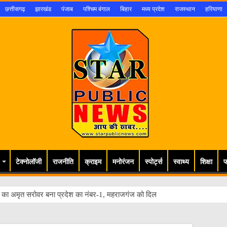
छत्तीसगढ़
झारखंड
पंजाब
पश्चिम बंगाल
बिहार
मध्य प्रदेश
राजस्थान
हरियाणा
टेक्नोलॉजी
राजनीति
क्राइम
मनोरंजन
स्पोर्ट्स
स्वाथ्य
शिक्षा
फ
े दबिश देकर किया गिरफ्त