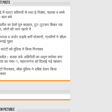
t Posts
ढे में पलटा सब्जियों से लदा ई-रिक्शा, चालक व बच्चे
-बाल बचे
लौल का ढेसो पुल बदहाल, टूट-टूटकर बिखर रहा
चा, लोगों की जान खतरे में
राव व जर्जर सड़कें बनीं परेशानी, ग्रामीणों ने डीएम
लगाई गुहार
वारंटी को पुलिस ने किया गिरफ्तार
लौल। बजहा उर्फ अहिरौली का अमृत सरोवर बना
देश का नंबर-1, महराजगंज को दिलाई नई पहचान
ंटी गिरफ्तार, चौक पुलिस ने दबिश देकर किया
फ्तार
in Pictures