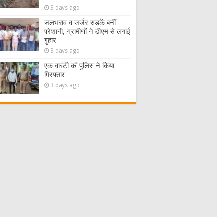
3 days ago
जलभराव व जर्जर सड़कें बनीं
परेशानी, ग्रामीणों ने डीएम से लगाई
गुहार
3 days ago
एक वारंटी को पुलिस ने किया
गिरफ्तार
3 days ago