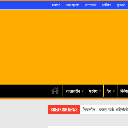
Home
उत्तर प्रदेश
उत्तराखंड
ओडिशा
गुजरात
ताज़ातरीन
प्रदेश
देश
विदेश
Breaking News
वारंटी गिरफ्तार, चौक पुलिस न