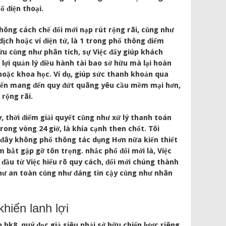
 điện thoại.
thông cách chế đổi mới nạp rút rộng rãi, cũng như
ch hoặc ví điện tử, là 1 trong phổ thông điểm
u cũng như phân tích, sự Việc đấy giúp khách
 lợi quản lý điều hành tài bao sở hữu mà lại hoàn
oặc khoa học. Ví dụ, giúp sức thanh khoản qua
ến mang đến quy đứt quãng yêu cầu mềm mại hơn,
rộng rãi.
y, thời điểm giải quyết cũng như xử lý thanh toán
rong vòng 24 giờ, là khía cạnh then chốt. Tôi
 đây không phổ thông tác dụng Hơn nữa kiến thiết
 bắt gặp gỡ tôn trọng. nhắc phổ đổi mới là, Việc
ầu từ Việc hiểu rõ quy cách, đổi mới chúng thành
hư an toàn cũng như đáng tin cậy cũng như nhân
khiển lanh lợi
bk8, quý đọc giả siêu phải sở hữu chiến lược riêng