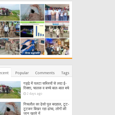
ecent
Popular
Comments
Tags
गड्ढे में पलटा सब्जियों से लदा ई-
रिक्शा, चालक व बच्चे बाल-बाल बचे
2 days ago
निचलौल का ढेसो पुल बदहाल, टूट-
टूटकर बिखर रहा ढांचा, लोगों की
जान खतरे में