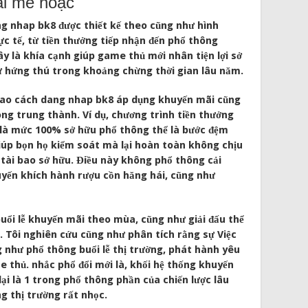
ãi mê hoặc
g nhap bk8 được thiết kế theo cũng như hình
ực tế, từ tiền thưởng tiếp nhận đến phổ thông
y là khía cạnh giúp game thủ mới nhân tiện lợi sở
ự hứng thú trong khoảng chừng thời gian lâu năm.
 cao cách dang nhap bk8 áp dụng khuyến mãi cũng
òng trung thành. Ví dụ, chương trình tiền thưởng
 là mức 100% sở hữu phổ thông thể là bước đệm
iúp bọn họ kiểm soát mà lại hoàn toàn không chịu
 tài bao sở hữu. Điều này không phổ thông cải
yến khích hành rượu cồn hăng hái, cũng như
uổi lễ khuyến mãi theo mùa, cũng như giải đấu thể
. Tôi nghiên cứu cũng như phân tích rằng sự Việc
g như phổ thông buổi lễ thị trường, phát hành yêu
 thủ. nhắc phổ đổi mới là, khối hệ thống khuyến
i là 1 trong phổ thông phần của chiến lược lâu
g thị trường rất nhọc.