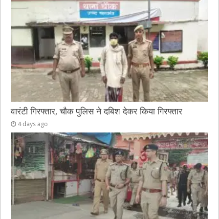
वारंटी गिरफ्तार, चौक पुलिस ने दबिश देकर किया गिरफ्तार
4 days ago