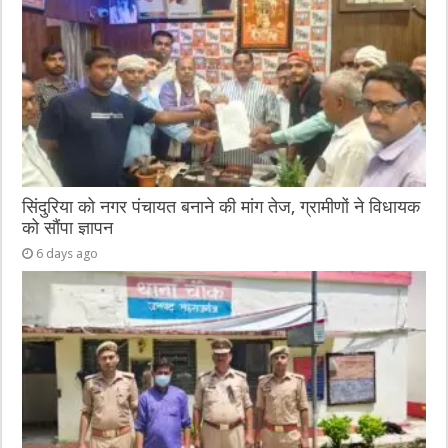
सिंदुरिया को नगर पंचायत बनाने की मांग तेज, ग्रामीणों ने विधायक
को सौंपा ज्ञापन
6 days ago