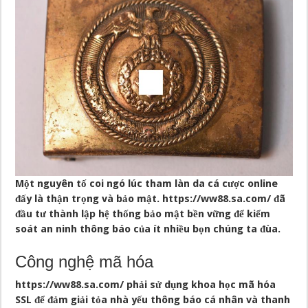
Một nguyên tố coi ngó lúc tham làn da cá cược online
đấy là thận trọng và bảo mật. https://ww88.sa.com/ đã
đầu tư thành lập hệ thống bảo mật bền vững để kiểm
soát an ninh thông báo của ít nhiều bọn chúng ta đùa.
Công nghệ mã hóa
https://ww88.sa.com/ phải sử dụng khoa học mã hóa
SSL để đảm giải tỏa nhà yếu thông báo cá nhân và thanh