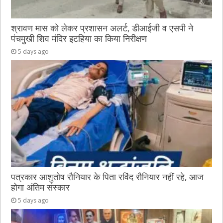
श्रावण मास को लेकर प्रशासन अलर्ट, डीआईजी व एसपी ने
पंचमुखी शिव मंदिर इटहिया का किया निरीक्षण
5 days ago
पत्रकार आशुतोष रौनियार के पिता रविंद रौनियार नहीं रहे, आज
होगा अंतिम संस्कार
5 days ago