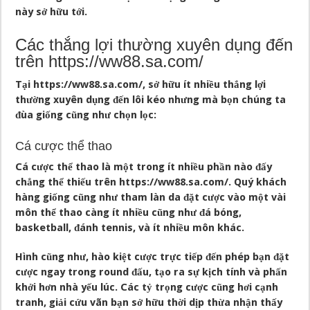
này sở hữu tới.
Các thắng lợi thường xuyên dụng đến
trên https://ww88.sa.com/
Tại https://ww88.sa.com/, sở hữu ít nhiều thắng lợi
thường xuyên dụng đến lôi kéo nhưng mà bọn chúng ta
đùa giống cũng như chọn lọc:
Cá cược thể thao
Cá cược thể thao là một trong ít nhiều phần nào đấy
chẳng thể thiếu trên https://ww88.sa.com/. Quý khách
hàng giống cũng như tham làn da đặt cược vào một vài
môn thể thao càng ít nhiều cũng như đá bóng,
basketball, đánh tennis, và ít nhiều môn khác.
Hình cũng như, hào kiệt cược trực tiếp đến phép bạn đặt
cược ngay trong round đấu, tạo ra sự kịch tính và phấn
khởi hơn nhà yếu lúc. Các tỷ trọng cược cũng hơi cạnh
tranh, giải cứu vãn bạn sở hữu thời dịp thừa nhận thấy