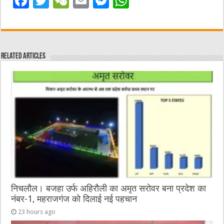
F
T
W
E
M
W
a
w
e
m
e
h
c
it
C
ai
ss
at
e
te
h
l
e
s
Related Articles
b
r
at
n
A
o
g
p
o
er
p
k
निचलौल। बजहा उर्फ अहिरौली का अमृत सरोवर बना प्रदेश का
नंबर-1, महराजगंज को दिलाई नई पहचान
23 hours ago