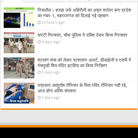
निचलौल। बजहा उर्फ अहिरौली का अमृत सरोवर बना प्रदेश
का नंबर-1, महराजगंज को दिलाई नई पहचान
23 hours ago
वारंटी गिरफ्तार, चौक पुलिस ने दबिश देकर किया गिरफ्तार
4 days ago
श्रावण मास को लेकर प्रशासन अलर्ट, डीआईजी व एसपी ने
पंचमुखी शिव मंदिर इटहिया का किया निरीक्षण
5 days ago
पत्रकार आशुतोष रौनियार के पिता रविंद रौनियार नहीं रहे,
आज होगा अंतिम संस्कार
5 days ago