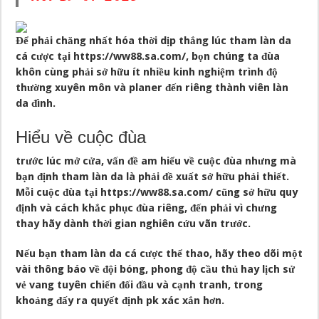
Để phải chăng nhất hóa thời dịp thắng lúc tham làn da
cá cược tại https://ww88.sa.com/, bọn chúng ta đùa
khôn cùng phải sở hữu ít nhiều kinh nghiệm trình độ
thường xuyên môn và planer đến riêng thành viên làn
da đình.
Hiểu về cuộc đùa
trước lúc mở cửa, vấn đề am hiểu về cuộc đùa nhưng mà
bạn định tham làn da là phải đề xuất sở hữu phải thiết.
Mỗi cuộc đùa tại https://ww88.sa.com/ cũng sở hữu quy
định và cách khắc phục đùa riêng, đến phải vì chưng
thay hãy dành thời gian nghiên cứu vãn trước.
Nếu bạn tham làn da cá cược thể thao, hãy theo dõi một
vài thông báo về đội bóng, phong độ cầu thủ hay lịch sử
vẻ vang tuyên chiến đối đầu và cạnh tranh, trong
khoảng đấy ra quyết định pk xác xắn hơn.