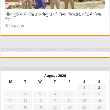
चौक पुलिस ने वांछित अभियुक्त को किया गिरफ्तार, कोर्ट में किया
पेश
7 days ago
August 2026
M
T
W
T
F
S
S
1
2
3
4
5
6
7
8
9
10
11
12
13
14
15
16
17
18
19
20
21
22
23