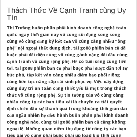
Thách Thức Về Cạnh Tranh cùng Uy
Tín
Thị Trường buôn phân phối kinh doanh công nghệ toàn
quốc ngay thời gian này vô cùng sôi đụng song song
cùng vô cùng đăng ký kết của vô cùng càng nhiều “ông
phệ” nội ngoại thất dung dịch. tải go88 phiên bản cũ đã
buộc phải đối diện cùng vô cùng gánh nặng đối đầu cùng
cạnh tranh vô cùng rộng phệ. Để có tuổi sống cùng tiến
tới, tải go88 phiên bản cũ phải buộc phải được dẫn tới sự
bức phá, tập kết vào càng nhiều điểm bạo phổi riêng
cùng liên tục nâng cấp cải sinh phục vụ. Việc xây dựng
cùng duy trì an toàn cũng thiết yếu là một trong thách
thức vô cùng rộng phệ. Sự tin tưởng của vô cùng càng
nhiều công ty các bạn tiêu xài là chuyển ra tiết quyết
định chiến đấu sự thành quả trong khoảng thời gian dài
của ngẫu nhiên hệ điều hành buôn phân phối kinh doanh
công nghệ nào, cùng tải go88 phiên bản cũ cũng không
ngoại lệ. Những quan niệm thụ đụng từ công ty các bạn
tiêu xài vô cùng phải buộc phải up load kịp thời cùng