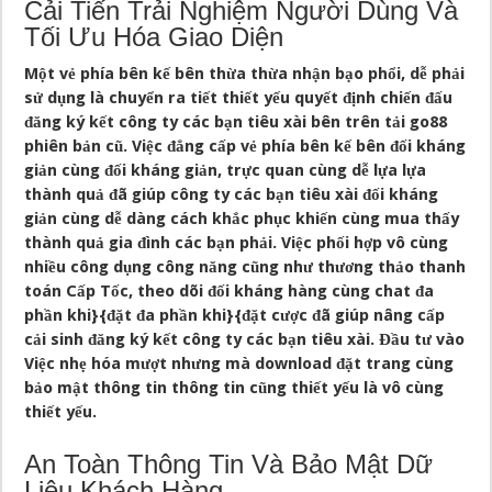
Cải Tiến Trải Nghiệm Người Dùng Và
Tối Ưu Hóa Giao Diện
Một vẻ phía bên kế bên thừa thừa nhận bạo phổi, dễ phải
sử dụng là chuyển ra tiết thiết yếu quyết định chiến đấu
đăng ký kết công ty các bạn tiêu xài bên trên tải go88
phiên bản cũ. Việc đẳng cấp vẻ phía bên kế bên đối kháng
giản cùng đối kháng giản, trực quan cùng dễ lựa lựa
thành quả đã giúp công ty các bạn tiêu xài đối kháng
giản cùng dễ dàng cách khắc phục khiến cùng mua thấy
thành quả gia đình các bạn phải. Việc phối hợp vô cùng
nhiều công dụng công năng cũng như thương thảo thanh
toán Cấp Tốc, theo dõi đối kháng hàng cùng chat đa
phần khi}{đặt đa phần khi}{đặt cược đã giúp nâng cấp
cải sinh đăng ký kết công ty các bạn tiêu xài. Đầu tư vào
Việc nhẹ hóa mượt nhưng mà download đặt trang cùng
bảo mật thông tin thông tin cũng thiết yếu là vô cùng
thiết yếu.
An Toàn Thông Tin Và Bảo Mật Dữ
Liệu Khách Hàng