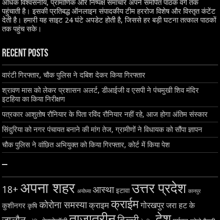
अधिक विश्वसनीय, प्रामाणिक और निष्पक्ष समाचार अपने समर्पित पाठक वर्ग तक
पहुंचाती है। इसकी प्रतिबद्ध ऑनलाइन संपादकीय टीम हररोज विशेष और विस्तृत कंटेंट
देती है। हमारी यह साइट 24 घंटे अपडेट होती है, जिससे हर बड़ी घटना तत्काल पाठकों
तक पहुंच सके।
Recent Posts
वारंटी गिरफ्तार, चौक पुलिस ने दबिश देकर किया गिरफ्तार
श्रावण मास को लेकर प्रशासन अलर्ट, डीआईजी व एसपी ने पंचमुखी शिव मंदिर
इटहिया का किया निरीक्षण
पत्रकार आशुतोष रौनियार के पिता रविंद रौनियार नहीं रहे, आज होगा अंतिम संस्कार
सिंदुरिया को नगर पंचायत बनाने की मांग तेज, ग्रामीणों ने विधायक को सौंपा ज्ञापन
चौक पुलिस ने वांछित अभियुक्त को किया गिरफ्तार, कोर्ट में किया पेश
–
अपना शहर
उत्तर प्रदेश
18+
आस्था
इटावा
अयोध्या
कानपुर
क्राईम
कोरोना समस्या
क्राइम
गोरखपुर
जरा हट के
कुशीनगर
कृषि
ताज़ातरीन
देश