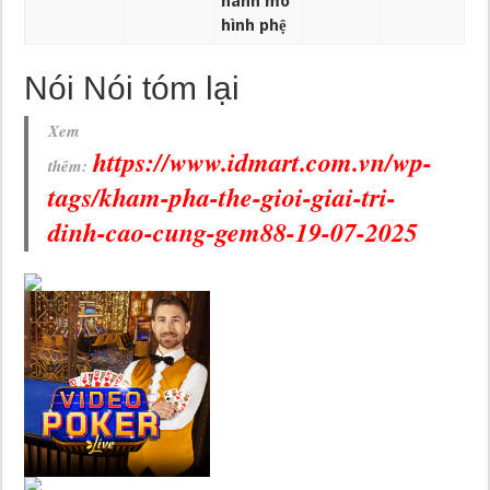
hành mô
hình phệ
Nói Nói tóm lại
Xem
https://www.idmart.com.vn/wp-
thêm:
tags/kham-pha-the-gioi-giai-tri-
dinh-cao-cung-gem88-19-07-2025