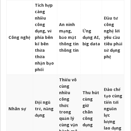
Tích hợp
càng
nhiều
Đầu tư
công
An ninh
công
dụng, vẻ
mạng,
Ứng
nghệ lời
Công nghệ
phía bên
bảo mật
dụng AI,
yêu cầu
kế bên
thông tin
big data
tiêu phải
thừa
thông tin
sử dụng
thừa
phệ
nhận bạo
phổi
Thiếu vô
cùng
Đào chế
nhiều
Thu hút
tạo cùng
công
cùng
Đội ngũ
tiến tới
thức
giữ
Nhân sự
trẻ, năng
nguồn
trong
chân
đụng
lực
quản lý
công
lượng
cùng vận
dụng
lao đụng