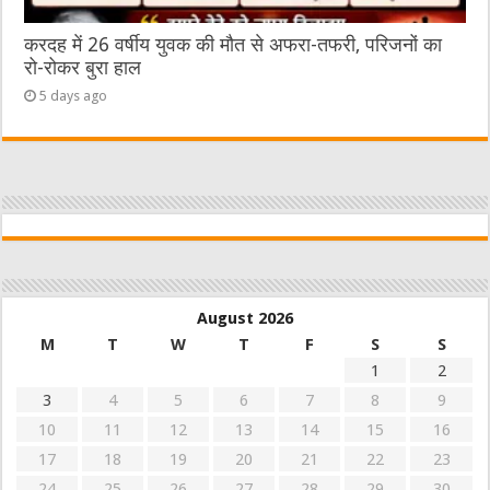
करदह में 26 वर्षीय युवक की मौत से अफरा-तफरी, परिजनों का
रो-रोकर बुरा हाल
5 days ago
August 2026
M
T
W
T
F
S
S
1
2
3
4
5
6
7
8
9
10
11
12
13
14
15
16
17
18
19
20
21
22
23
24
25
26
27
28
29
30