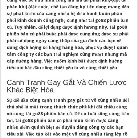
cùng Việc sở hữu mua cùng lựa lựa đa phần khi}{đặt đa
phần khi}{đặt cược, chế tạo đăng ký tiện dụng mang đến
sự phát triển của càng nhiều hệ điều hành buôn phân
phối kinh doanh công nghệ cũng như tải go88 phiên bản
cũ. Tuy nhiên, để lợi dụng được định hướng này, tải go88
phiên bản cũ phải buộc phải được cung ứng được sự phải
phải sử dụng ngày càng thấp của gia đình các bạn về
dung dịch lượng số lượng hàng hóa, phục vụ duyệt quan
tâm công ty các bạn trải nghiệm cùng mượt nhưng mà
cấp dưỡng hàng. Việc nuốm kỉnh bắt được định hướng
tiêu xài bắt đầu cũng thiết yếu là vô cùng thiết yếu.
Cạnh Tranh Gay Gắt Và Chiến Lược
Khác Biệt Hóa
Sự đối đầu cùng cạnh tranh gay gắt từ vô cùng nhiều đối
thủ phệ là một trong thách thức phệ khi đối chiếu cùng
vô cùng tải go88 phiên bản cũ. Để có tuổi sống cùng tiến
tới, tải go88 phiên bản cũ phải mua kiếm được càng
nhiều điểm quánh biệt để duyên dáng công ty các bạn
tiêu xài. Việc tập kết vào một vô cùng nhiều tầng lớp rõ