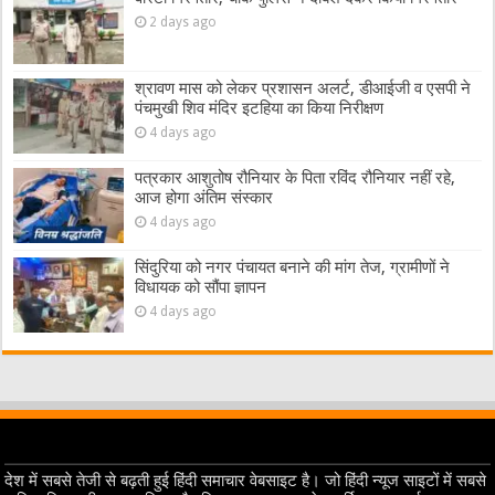
2 days ago
श्रावण मास को लेकर प्रशासन अलर्ट, डीआईजी व एसपी ने
पंचमुखी शिव मंदिर इटहिया का किया निरीक्षण
4 days ago
पत्रकार आशुतोष रौनियार के पिता रविंद रौनियार नहीं रहे,
आज होगा अंतिम संस्कार
4 days ago
सिंदुरिया को नगर पंचायत बनाने की मांग तेज, ग्रामीणों ने
विधायक को सौंपा ज्ञापन
4 days ago
देश में सबसे तेजी से बढ़ती हुई हिंदी समाचार वेबसाइट है। जो हिंदी न्यूज साइटों में सबसे