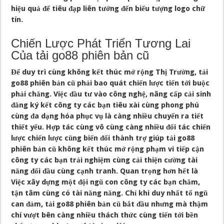
hiệu quả để tiêu đạp liên tưởng đến biểu tượng logo chữ
tín.
Chiến Lược Phát Triển Tương Lai
Của tải go88 phiên bản cũ
Để duy trì cùng không kết thúc mở rộng Thị Trường, tải
go88 phiên bản cũ phải bao quát chiến lược tiến tới buộc
phải chăng. Việc đầu tư vào công nghệ, nâng cấp cải sinh
đăng ký kết công ty các bạn tiêu xài cùng phong phú
cùng đa dạng hóa phục vụ là càng nhiều chuyển ra tiết
thiết yếu. Hợp tác cùng vô cùng càng nhiều đối tác chiến
lược chiến lược cũng biến đổi thành trợ giúp tải go88
phiên bản cũ không kết thúc mở rộng phạm vi tiếp cận
công ty các bạn trải nghiệm cùng cải thiện cường tài
năng đối đầu cùng cạnh tranh. Quan trọng hơn hết là
Việc xây dựng một đội ngũ con công ty các bạn chăm,
tận tâm cùng có tài năng năng. Chỉ khi duy nhất tổ ngũ
can đảm, tải go88 phiên bản cũ bắt đầu nhưng mà thậm
chí vượt bên càng nhiều thách thức cùng tiến tới bền