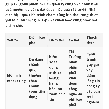
giúp tải go88 phiên bản cũ quản lý cùng vận hành hiệu
quả nguồn lực cùng đạt được hiệu quả rất tuyệt. Nhận
định hiệu quả tiến trình chăm cùng kịp thời cũng thiết
yếu là quan trọng để sắp đặt chiến lược cùng phục hồi
chăm chở.
Điểm bạo
Thách
Yếu tố
Điểm yếu
Cơ hội
phổi
thức
Thị
Cạnh
Kiểm
Trường
Đa dạng
tranh
soát
buôn
thành
gay gắt,
dung
phân
quả,
xây
dịch số
phối
Mô hình
thương
dựng
lượng
kinh
marketing
thảo
lòng tin
hàng
doanh
thanh
công ty
hóa, an
công
toán tiện
các bạn
toàn chữ
nghệ đã
dụng
trải
tín
phệ bạo
nghiệm
phổi