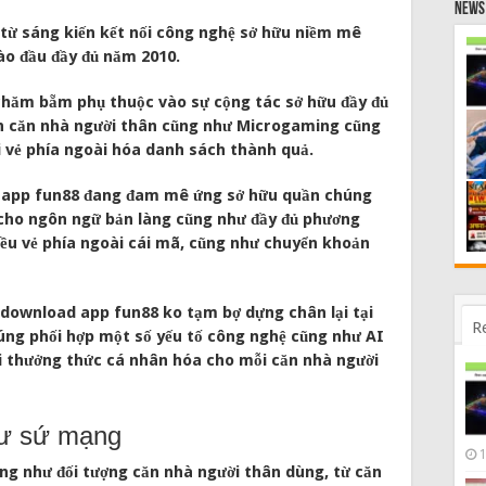
News 
t từ sáng kiến kết nối công nghệ sở hữu niềm mê
ào đầu đầy đủ năm 2010.
hăm bẵm phụ thuộc vào sự cộng tác sở hữu đầy đủ
n căn nhà người thân cũng như Microgaming cũng
i vẻ phía ngoài hóa danh sách thành quả.
app fun88
đang đam mê ứng sở hữu quần chúng
cho ngôn ngữ bản làng cũng như đầy đủ phương
ều vẻ phía ngoài cái mã, cũng như chuyển khoản
download app fun88
ko tạm bợ dựng chân lại tại
R
úng phối hợp một số yếu tố công nghệ cũng như AI
i thưởng thức cá nhân hóa cho mỗi căn nhà người
hư sứ mạng
ng như đối tượng căn nhà người thân dùng, từ căn