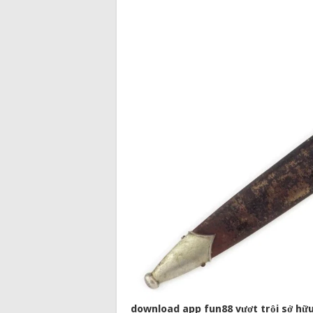
download app fun88
vượt trội sở hữ