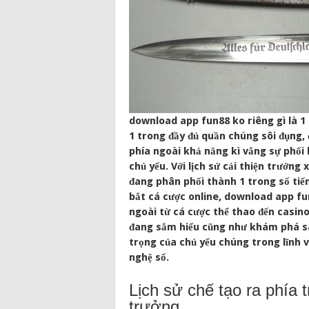
download app fun88
ko riêng gì là 
1 trong đầy đủ quần chúng sôi đụng,
phía ngoài khả năng kì vẳng sự phối k
chủ yếu. Với lịch sử cải thiện trưởng
đang phân phối thành 1 trong số ti
bắt cá cược online,
download app fu
ngoài từ cá cược thể thao đến casin
đang sắm hiểu cũng như khám phá s
trọng của chủ yếu chúng trong lĩnh v
nghệ số.
Lịch sử chế tạo ra phía
trưởng