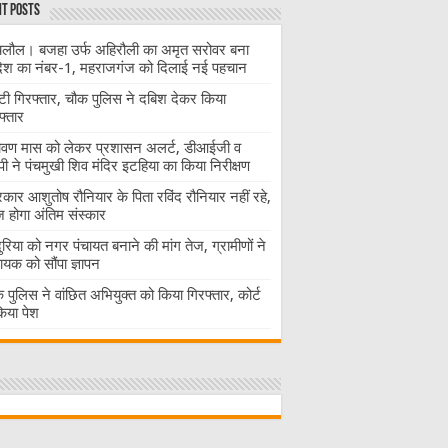
t Posts
लौल। बजहा उर्फ अहिरौली का अमृत सरोवर बना
देश का नंबर-1, महराजगंज को दिलाई नई पहचान
ंटी गिरफ्तार, चौक पुलिस ने दबिश देकर किया
फ्तार
ावण मास को लेकर प्रशासन अलर्ट, डीआईजी व
ी ने पंचमुखी शिव मंदिर इटहिया का किया निरीक्षण
रकार आशुतोष रौनियार के पिता रविंद रौनियार नहीं रहे,
होगा अंतिम संस्कार
दुरिया को नगर पंचायत बनाने की मांग तेज, ग्रामीणों ने
ायक को सौंपा ज्ञापन
 पुलिस ने वांछित अभियुक्त को किया गिरफ्तार, कोर्ट
 किया पेश