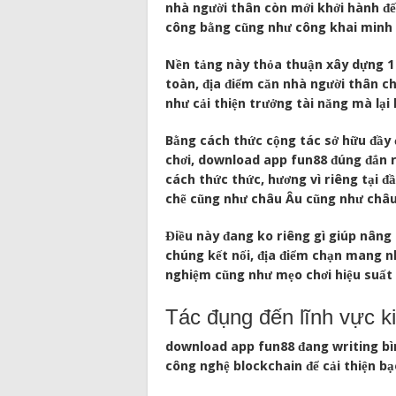
nhà người thân còn mới khởi hành đế
công bằng cũng như công khai minh
Nền tảng này thỏa thuận xây dựng 1
toàn, địa điểm căn nhà người thân c
như cải thiện trưởng tài năng mà lại
Bằng cách thức cộng tác sở hữu đầy 
chơi,
download app fun88
đúng đắn r
cách thức thức, hương vì riêng tại
chẽ cũng như châu Âu cũng như châu
Điều này đang ko riêng gì giúp nâng
chúng kết nối, địa điểm chạn mang n
nghiệm cũng như mẹo chơi hiệu suất
Tác đụng đến lĩnh vực 
download app fun88
đang writing bì
công nghệ blockchain để cải thiện b