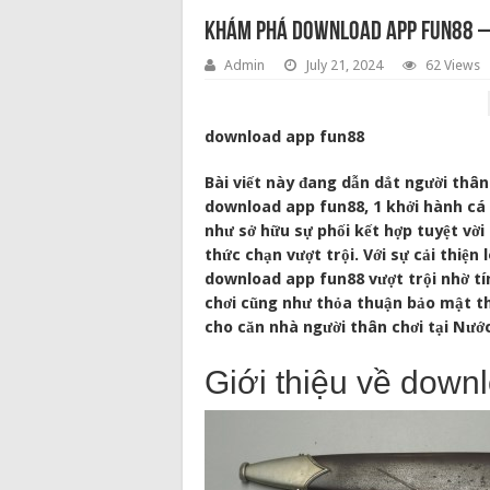
Khám Phá download app fun88 
Admin
July 21, 2024
62 Views
download app fun88
Bài viết này đang dẫn dắt người thâ
download app fun88
, 1 khởi hành c
như sở hữu sự phối kết hợp tuyệt vờ
thức chạn vượt trội. Với sự cải thiệ
download app fun88
vượt trội nhờ tí
chơi cũng như thỏa thuận bảo mật th
cho căn nhà người thân chơi tại Nướ
Giới thiệu về down