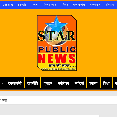
छत्तीसगढ़
झारखंड
पंजाब
पश्चिम बंगाल
बिहार
मध्य प्रदेश
राजस्थान
हरियाणा
टेक्नोलॉजी
राजनीति
क्राइम
मनोरंजन
स्पोर्ट्स
स्वाथ्य
शिक्षा
फ
 अलर्ट, डीआईजी व एसपी ने पंचमुखी