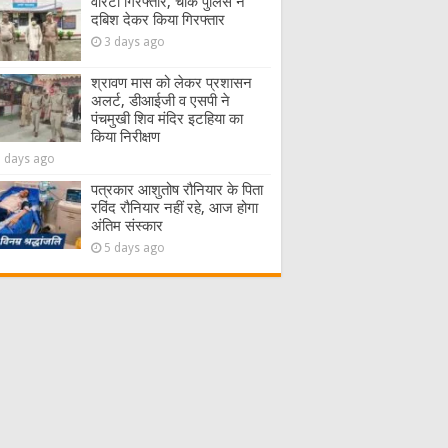
वारंटी गिरफ्तार, चौक पुलिस ने
दबिश देकर किया गिरफ्तार
3 days ago
श्रावण मास को लेकर प्रशासन
अलर्ट, डीआईजी व एसपी ने
पंचमुखी शिव मंदिर इटहिया का
किया निरीक्षण
5 days ago
पत्रकार आशुतोष रौनियार के पिता
रविंद रौनियार नहीं रहे, आज होगा
अंतिम संस्कार
5 days ago