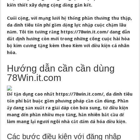
kiến thiết xây dựng cộng đồng gắn kết.
Cuối cộng, với mạng lưới hệ thống phần thưởng thu thập,
da đình tiêu tổn phí gồm động lực nhập cuộc chậm lâu
năm. Tôi tin tưởng rằng https://78win.it.com/ đang dẫn
dắt định hướng còn mới trong những công cuộc hài hòa
bộ kim cương tặng kèm theo Kèm với điều kiện cá nhân
hóa.
Hướng dẫn cần cần dùng
78Win.it.com
Để tận dụng cao nhất https://78win.it.com/, da đình tiêu
tổn phí bắt buộc gồm phương pháp cần cần dùng. Phần
ấy đang sản xuất ra giải đáp còn bửa sung, từ điều kiện
mang đến phần nhiều mẹo tăng, hẳn nhiên bắt cầu để
làm mang lại người ngôi nhà cắt đấm đá hóa điều kiện.
Các bước điều kiện với đăng nhập