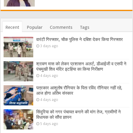
Recent
Popular
Comments
Tags
वारंटी गिरफ्तार, चौक पुलिस ने दबिश देकर किया गिरफ्तार
3 days ago
श्रावण मास को लेकर प्रशासन अलर्ट, डीआईजी व एसपी ने
पंचमुखी शिव मंदिर इटहिया का किया निरीक्षण
4 days ago
पत्रकार आशुतोष रौनियार के पिता रविंद रौनियार नहीं रहे,
आज होगा अंतिम संस्कार
4 days ago
सिंदुरिया को नगर पंचायत बनाने की मांग तेज, ग्रामीणों ने
विधायक को सौंपा ज्ञापन
5 days ago