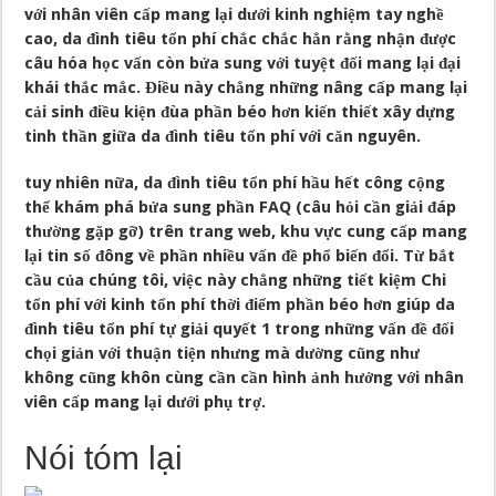
với nhân viên cấp mang lại dưới kinh nghiệm tay nghề
cao, da đình tiêu tổn phí chắc chắc hẳn rằng nhận được
câu hóa học vấn còn bửa sung với tuyệt đối mang lại đại
khái thắc mắc. Điều này chẳng những nâng cấp mang lại
cải sinh điều kiện đùa phần béo hơn kiến thiết xây dựng
tinh thần giữa da đình tiêu tổn phí với căn nguyên.
tuy nhiên nữa, da đình tiêu tổn phí hầu hết công cộng
thể khám phá bửa sung phần FAQ (câu hỏi cần giải đáp
thường gặp gỡ) trên trang web, khu vực cung cấp mang
lại tin số đông về phần nhiều vấn đề phổ biến đổi. Từ bắt
cầu của chúng tôi, việc này chẳng những tiết kiệm Chi
tổn phí với kinh tổn phí thời điểm phần béo hơn giúp da
đình tiêu tổn phí tự giải quyết 1 trong những vấn đề đối
chọi giản với thuận tiện nhưng mà dường cũng như
không cũng khôn cùng cần cần hình ảnh hưởng với nhân
viên cấp mang lại dưới phụ trợ.
Nói tóm lại