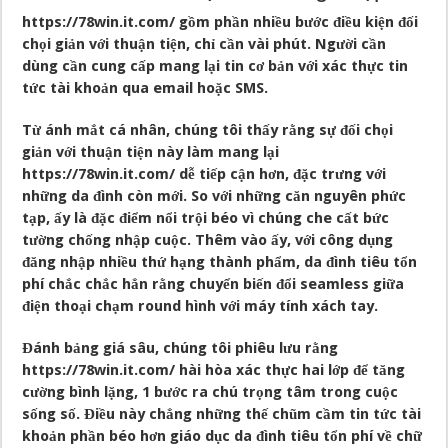
https://78win.it.com/ gồm phần nhiều bước điều kiện đối
chọi giản với thuận tiện, chỉ cần vài phút. Người cần
dùng cần cung cấp mang lại tin cơ bản với xác thực tin
tức tài khoản qua email hoặc SMS.
Từ ánh mắt cá nhân, chúng tôi thấy rằng sự đối chọi
giản với thuận tiện này làm mang lại
https://78win.it.com/ dễ tiếp cận hơn, đặc trưng với
những da đình còn mới. So với những căn nguyên phức
tạp, ấy là đặc điểm nổi trội béo vì chúng che cất bức
tường chống nhập cuộc. Thêm vào ấy, với công dụng
đăng nhập nhiều thứ hạng thành phẩm, da đình tiêu tổn
phí chắc chắc hẳn rằng chuyển biến đổi seamless giữa
điện thoại chạm round hình với máy tính xách tay.
Đánh bảng giá sâu, chúng tôi phiêu lưu rằng
https://78win.it.com/ hài hòa xác thực hai lớp để tăng
cường bình lặng, 1 bước ra chú trọng tâm trong cuộc
sống số. Điều này chẳng những thế chũm cầm tin tức tài
khoản phần béo hơn giáo dục da đình tiêu tổn phí về chữ