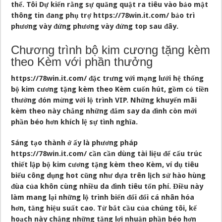
thể. Tôi Dự kiến rằng sự quăng quật ra tiêu vào bảo mật
thông tin đang phụ trợ https://78win.it.com/ bảo trì
phương vày đứng phương vày đứng top sau đây.
Chương trình bộ kim cương tặng kèm
theo Kèm với phần thưởng
https://78win.it.com/ đặc trưng với mạng lưới hệ thống
bộ kim cương tặng kèm theo Kèm cuốn hút, gồm có tiền
thưởng đón mừng với lộ trình VIP. Những khuyến mãi
kèm theo này chẳng những đắm say da đình còn mới
phần béo hơn khích lệ sự tình nghĩa.
Sáng tạo thành ở ấy là phương pháp
https://78win.it.com/ cần cần dùng tài liệu để cấu trúc
thiết lập bộ kim cương tặng kèm theo Kèm, ví dụ tiêu
biểu công dụng hot cũng như dựa trên lịch sử hào hùng
đùa của khôn cùng nhiều da đình tiêu tổn phí. Điều này
làm mang lại những lộ trình biến đổi đổi cá nhân hóa
hơn, tăng hiệu suất cao. Từ bắt cầu của chúng tôi, kế
hoạch này chẳng những tăng lợi nhuận phần béo hơn