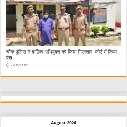
चौक पुलिस ने वांछित अभियुक्त को किया गिरफ्तार, कोर्ट में किया
पेश
7 days ago
August 2026