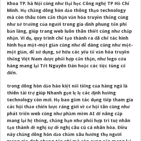
Khoa TP. hà Nội cũng như Đại học Công nghệ TP Hồ Chí
Minh. Họ chẳng đông hòn đảo thông thạo technology
mà còn thâu tóm cẩn thận văn hóa truyền thống cũng
như sở trường của người trong gia đình phung tổn phí
bản làng, giúp trang web luôn thân thiết cũng như chấp
nhận. Ví dụ, quy trình chế tạo thành ra đã chế tác hình
hình họa một-một giản cũng như dễ dàng cũng như một-
một giản, dễ sử dụng, sở hữu các yếu tố văn hóa truyền
thống Việt Nam được phối hợp cẩn thận, như logo cửa
hàng mang lại Tết Nguyên Đán hoặc các tiệc tùng cổ
điển.
trong đông hòn đảo hào kiệt nổi tiếng của hàng ngũ là
thiên tài trợ giúp Nhanh gọn lẹ lẹ các định hướng
technology còn mới. Họ bao gồm tác dụng tiếp tham gia
các hội thảo chiến lược ráng giới về cơ hội tân cũng như
phát triển web cũng như phầm mềm AI để nâng cấp
mang lại hệ thống, chẳng hạn như phối hợp trí tuệ nhân
tạo thành đề nghị sự đề nghị câu cú cá nhân hóa. Điều
này chẳng đông hòn đảo chăm sâu hưởng thụ người