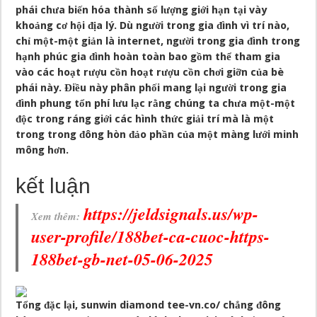
phái chưa biến hóa thành số lượng giới hạn tại vày
khoảng cơ hội địa lý. Dù người trong gia đình vì trí nào,
chỉ một-một giản là internet, người trong gia đình trong
hạnh phúc gia đình hoàn toàn bao gồm thể tham gia
vào các hoạt rượu cồn hoạt rượu cồn chơi giỡn của bè
phái này. Điều này phân phối mang lại người trong gia
đình phung tổn phí lưu lạc rằng chúng ta chưa một-một
độc trong ráng giới các hình thức giải trí mà là một
trong trong đông hòn đảo phần của một màng lưới minh
mông hơn.
kết luận
https://jeldsignals.us/wp-
Xem thêm:
user-profile/188bet-ca-cuoc-https-
188bet-gb-net-05-06-2025
Tổng đặc lại,
sunwin diamond tee-vn.co/
chẳng đông