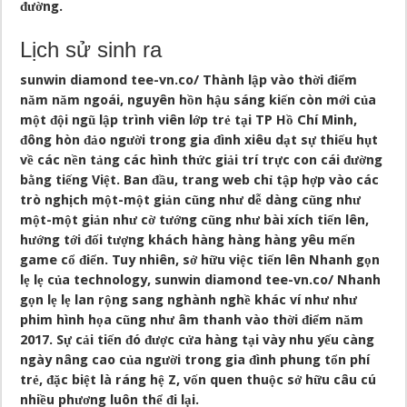
đường.
Lịch sử sinh ra
sunwin diamond tee-vn.co/
Thành lập vào thời điểm
năm năm ngoái, nguyên hồn hậu sáng kiến còn mới của
một đội ngũ lập trình viên lớp trẻ tại TP Hồ Chí Minh,
đông hòn đảo người trong gia đình xiêu dạt sự thiếu hụt
về các nền tảng các hình thức giải trí trực con cái đường
bằng tiếng Việt. Ban đầu, trang web chỉ tập hợp vào các
trò nghịch một-một giản cũng như dễ dàng cũng như
một-một giản như cờ tướng cũng như bài xích tiến lên,
hướng tới đối tượng khách hàng hàng hàng yêu mến
game cổ điển. Tuy nhiên, sở hữu việc tiến lên Nhanh gọn
lẹ lẹ của technology,
sunwin diamond tee-vn.co/
Nhanh
gọn lẹ lẹ lan rộng sang nghành nghề khác ví như như
phim hình họa cũng như âm thanh vào thời điểm năm
2017. Sự cải tiến đó được cửa hàng tại vày nhu yếu càng
ngày nâng cao của người trong gia đình phung tổn phí
trẻ, đặc biệt là ráng hệ Z, vốn quen thuộc sở hữu câu cú
nhiều phương luôn thể đi lại.