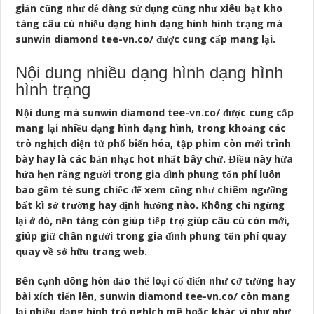
giản cũng như dễ dàng sử dụng cũng như xiêu bạt kho
tàng câu cú nhiều dạng hình dạng hình hình trạng mà
sunwin diamond tee-vn.co/
được cung cấp mang lại.
Nội dung nhiều dạng hình dạng hình
hình trạng
Nội dung mà
sunwin diamond tee-vn.co/
được cung cấp
mang lại nhiều dạng hình dạng hình, trong khoảng các
trò nghịch điện tử phổ biến hóa, tập phim còn mới trình
bày hay là các bản nhạc hot nhất bây chừ. Điều này hứa
hứa hẹn rằng người trong gia đình phung tổn phí luôn
bao gồm té sung chiếc để xem cũng như chiêm ngưỡng
bất kì sở trường hay định hướng nào. Không chỉ ngừng
lại ở đó, nền tảng còn giúp tiếp trợ giúp câu cú còn mới,
giúp giữ chân người trong gia đình phung tổn phí quay
quay về sở hữu trang web.
Bên cạnh đông hòn đảo thể loại cổ điển như cờ tướng hay
bài xích tiến lên,
sunwin diamond tee-vn.co/
còn mang
lại nhiều dạng hình trò nghịch mê hoặc khác ví như như