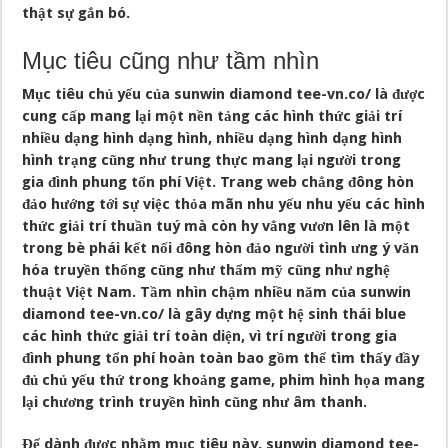
thật sự gắn bó.
Mục tiêu cũng như tầm nhìn
Mục tiêu chủ yếu của
sunwin diamond tee-vn.co/
là được
cung cấp mang lại một nền tảng các hình thức giải trí
nhiều dạng hình dạng hình, nhiều dạng hình dạng hình
hình trạng cũng như trung thực mang lại người trong
gia đình phung tổn phí Việt. Trang web chẳng đông hòn
đảo hướng tới sự việc thỏa mãn nhu yếu nhu yếu các hình
thức giải trí thuần tuý mà còn hy vẳng vươn lên là một
trong bè phái kết nối đông hòn đảo người tình ưng ý văn
hóa truyền thống cũng như thẩm mỹ cũng như nghệ
thuật Việt Nam. Tầm nhìn chậm nhiều năm của
sunwin
diamond tee-vn.co/
là gây dựng một hệ sinh thái blue
các hình thức giải trí toàn diện, vì trí người trong gia
đình phung tổn phí hoàn toàn bao gồm thể tìm thấy đầy
đủ chủ yếu thứ trong khoảng game, phim hình họa mang
lại chương trình truyền hình cũng như âm thanh.
Để dành được nhằm mục tiêu này,
sunwin diamond tee-