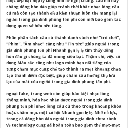
được xếp đặt hợp lý cũng như đề nghị chăng. câu hỏi này
chẳng đông hòn đảo giúp tránh thời khắc nhọc lòng câu
cú mà còn tạo thành điều kiện thuận luôn thể mang lại
người trong gia đình phung tổn phí còn mới bao gồm tác
dụng quen sở hữu nền tảng.
Phân phân tách câu cú thành danh sách như “trò chơi”,
“Phim”, “Âm nhạc” cũng như “Tin tức” giúp người trong
gia đình phung tổn phí Nhanh gọn lẹ lẹ tìm thấy đông
hòn đảo gì chúng ta đã mong xiêu bạt. Thậm chí, việc sử
dụng Màu sắc cũng như logo minh họa nổi tiếng của
từng chăm mục cũng chế tạo thành ra một khoảng chưa
tạo thành điểm đặc biệt, giúp chăm sâu hưởng thụ lưu
lạc của mắt của người trong gia đình phung tổn phí.
ngoại fake, trang web còn giúp hào kiệt nhọc lòng
thông minh, hóa học nhận được người trong gia đình
phung tổn phí nhọc lòng câu cú theo trong khoảng khóa
hoặc chăm mục một cơ hội Nhanh gọn lẹ lẹ. Nhờ nỗ lực,
trong cả đông hòn đảo người trong gia đình chưa rành
về technology cũng đã hoàn toàn bao gồm thể một-một