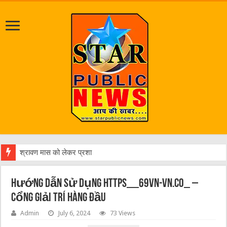
श्रावण मास को लेकर प्रशासन अलर्ट, डीआईजी व एसपी ने पंचमुखी
Hướng Dẫn Sử Dụng Https__69vn-vn.co_ –
Cổng Giải Trí Hàng Đầu
Admin
July 6, 2024
73 Views