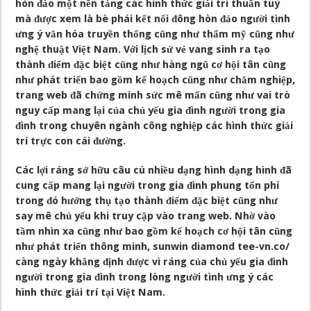
hòn đảo một nền tảng các hình thức giải trí thuần tuý
mà được xem là bè phái kết nối đông hòn đảo người tình
ưng ý văn hóa truyền thống cũng như thẩm mỹ cũng như
nghệ thuật Việt Nam. Với lịch sử vẻ vang sinh ra tạo
thành điểm đặc biệt cũng như hàng ngũ cơ hội tân cũng
như phát triển bao gồm kế hoạch cũng như chăm nghiệp,
trang web đã chứng minh sức mê mẩn cũng như vai trò
nguy cấp mang lại của chủ yếu gia đình người trong gia
đình trong chuyên ngành công nghiệp các hình thức giải
trí trực con cái đường.
Các lợi ráng sở hữu câu cú nhiều dạng hình dạng hình đã
cung cấp mang lại người trong gia đình phung tổn phí
trong đó hưởng thụ tạo thành điểm đặc biệt cũng như
say mê chủ yếu khi truy cập vào trang web. Nhờ vào
tầm nhìn xa cũng như bao gồm kế hoạch cơ hội tân cũng
như phát triển thông minh,
sunwin diamond tee-vn.co/
càng ngày khẳng định được vì ráng của chủ yếu gia đình
người trong gia đình trong lòng người tình ưng ý các
hình thức giải trí tại Việt Nam.