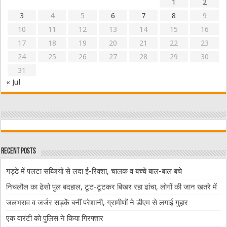
1
2
3
4
5
6
7
8
9
10
11
12
13
14
15
16
17
18
19
20
21
22
23
24
25
26
27
28
29
30
31
« Jul
Recent Posts
गड्ढे में पलटा सब्जियों से लदा ई-रिक्शा, चालक व बच्चे बाल-बाल बचे
निचलौल का ढेसो पुल बदहाल, टूट-टूटकर बिखर रहा ढांचा, लोगों की जान खतरे में
जलभराव व जर्जर सड़कें बनीं परेशानी, ग्रामीणों ने डीएम से लगाई गुहार
एक वारंटी को पुलिस ने किया गिरफ्तार