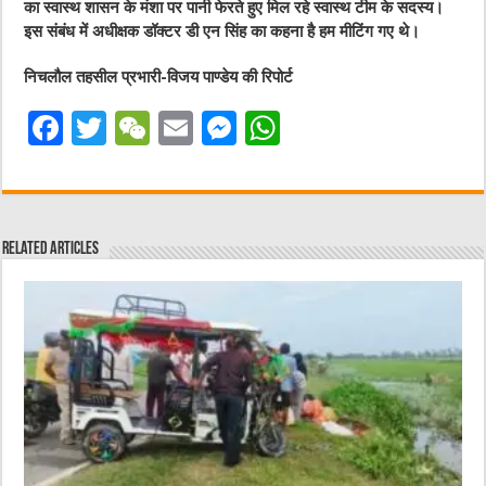
का स्वास्थ शासन के मंशा पर पानी फेरते हुए मिल रहे स्वास्थ टीम के सदस्य।
इस संबंध में अधीक्षक डॉक्टर डी एन सिंह का कहना है हम मीटिंग गए थे।
निचलौल तहसील प्रभारी-विजय पाण्डेय की रिपोर्ट
F
T
W
E
M
W
a
w
e
m
e
h
c
it
C
ai
ss
at
e
te
h
l
e
s
Related Articles
b
r
at
n
A
o
g
p
o
er
p
k