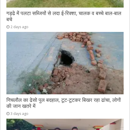
गड्ढे में पलटा सब्जियों से लदा ई-रिक्शा, चालक व बच्चे बाल-बाल
बचे
2 days ago
निचलौल का ढेसो पुल बदहाल, टूट-टूटकर बिखर रहा ढांचा, लोगों
की जान खतरे में
3 days ago