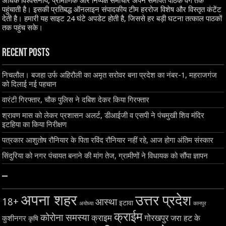
अधिक विश्वसनीय, प्रामाणिक और निष्पक्ष समाचार अपने समर्पित पाठक वर्ग तक
पहुंचाती है। इसकी प्रतिबद्ध ऑनलाइन संपादकीय टीम हररोज विशेष और विस्तृत कंटेंट
देती है। हमारी यह साइट 24 घंटे अपडेट होती है, जिससे हर बड़ी घटना तत्काल पाठकों
तक पहुंच सके।
Recent Posts
निचलौल। बजहा उर्फ अहिरौली का अमृत सरोवर बना प्रदेश का नंबर-1, महराजगंज
को दिलाई नई पहचान
वारंटी गिरफ्तार, चौक पुलिस ने दबिश देकर किया गिरफ्तार
श्रावण मास को लेकर प्रशासन अलर्ट, डीआईजी व एसपी ने पंचमुखी शिव मंदिर
इटहिया का किया निरीक्षण
पत्रकार आशुतोष रौनियार के पिता रविंद रौनियार नहीं रहे, आज होगा अंतिम संस्कार
सिंदुरिया को नगर पंचायत बनाने की मांग तेज, ग्रामीणों ने विधायक को सौंपा ज्ञापन
–
अपना शहर
उत्तर प्रदेश
18+
आस्था
इटावा
अयोध्या
कानपुर
क्राईम
कोरोना समस्या
क्राइम
गोरखपुर
जरा हट के
कुशीनगर
कृषि