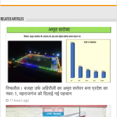
c
it
C
ai
ss
at
e
te
h
l
e
s
Related Articles
b
r
at
n
A
o
g
p
o
er
p
k
निचलौल। बजहा उर्फ अहिरौली का अमृत सरोवर बना प्रदेश का
नंबर-1, महराजगंज को दिलाई नई पहचान
11 hours ago