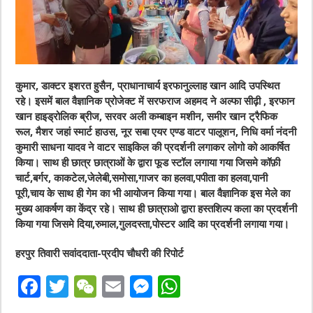
कुमार, डाक्टर इशरत हुसैन, प्राधानाचार्य इरफानुल्लाह खान आदि उपस्थित
रहे। इसमें बाल वैज्ञानिक प्रोजेक्ट में सरफराज अहमद ने अल्फा सीढ़ी , इरफान
खान हाइड्रोलिक ब्रीज, सरवर अली कम्बाइन मशीन, समीर खान ट्रैफिक
रूल, मैशर जहां स्मार्ट हाउस, नूर सबा एयर एण्ड वाटर पालूशन, निधि वर्मा नंदनी
कुमारी साधना यादव ने वाटर साइकिल की प्रदर्शनी लगाकर लोगो को आकर्षित
किया। साथ ही छात्र छात्राओं के द्वारा फूड स्टॉल लगाया गया जिसमे कॉफ़ी
चार्ट,बर्गर, काकटेल,जेलेबी,समोसा,गाजर का हलवा,पपीता का हलवा,पानी
पूरी,चाय के साथ ही गेम का भी आयोजन किया गया। बाल वैज्ञानिक इस मेले का
मुख्य आकर्षण का केंद्र रहे। साथ ही छात्राओ द्वारा हस्तशिल्प कला का प्रदर्शनी
किया गया जिसमे दिया,रुमाल,गुलदस्ता,पोस्टर आदि का प्रदर्शनी लगाया गया।
हरपुर तिवारी सवांददाता-प्रदीप चौधरी की रिपोर्ट
F
T
W
E
M
W
a
w
e
m
e
h