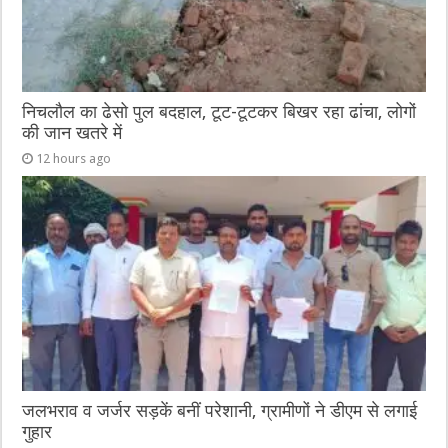
निचलौल का ढेसो पुल बदहाल, टूट-टूटकर बिखर रहा ढांचा, लोगों
की जान खतरे में
12 hours ago
जलभराव व जर्जर सड़कें बनीं परेशानी, ग्रामीणों ने डीएम से लगाई
गुहार