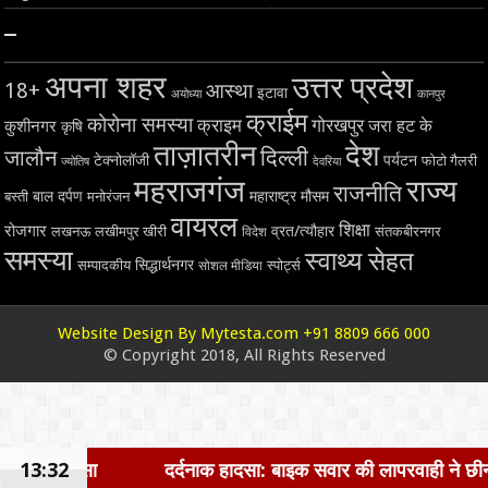
–
अपना शहर
उत्तर प्रदेश
18+
आस्था
इटावा
अयोध्या
कानपुर
क्राईम
कोरोना समस्या
क्राइम
गोरखपुर
जरा हट के
कुशीनगर
कृषि
ताज़ातरीन
देश
दिल्ली
जालौन
टेक्नोलॉजी
पर्यटन
फोटो गैलरी
ज्योतिष
देवरिया
महराजगंज
राज्य
राजनीति
बाल दर्पण
महाराष्ट्र
मौसम
बस्ती
मनोरंजन
वायरल
शिक्षा
रोजगार
व्रत/त्यौहार
लखनऊ
लखीमपुर खीरी
विदेश
संतकबीरनगर
समस्या
स्वाथ्य सेहत
सिद्धार्थनगर
सम्पादकीय
स्पोर्ट्स
सोशल मीडिया
Website Design By Mytesta.com +91 8809 666 000
© Copyright 2018, All Rights Reserved
13:32
दर्दनाक हादसा: बाइक सवार की लापरवाही ने छीनी जिंदगी, बाइक टक