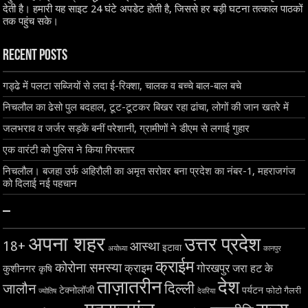
देती है। हमारी यह साइट 24 घंटे अपडेट होती है, जिससे हर बड़ी घटना तत्काल पाठकों
तक पहुंच सके।
Recent Posts
गड्ढे में पलटा सब्जियों से लदा ई-रिक्शा, चालक व बच्चे बाल-बाल बचे
निचलौल का ढेसो पुल बदहाल, टूट-टूटकर बिखर रहा ढांचा, लोगों की जान खतरे में
जलभराव व जर्जर सड़कें बनीं परेशानी, ग्रामीणों ने डीएम से लगाई गुहार
एक वारंटी को पुलिस ने किया गिरफ्तार
निचलौल। बजहा उर्फ अहिरौली का अमृत सरोवर बना प्रदेश का नंबर-1, महराजगंज
को दिलाई नई पहचान
–
अपना शहर
उत्तर प्रदेश
18+
आस्था
इटावा
अयोध्या
कानपुर
क्राईम
कोरोना समस्या
क्राइम
गोरखपुर
जरा हट के
कुशीनगर
कृषि
ताज़ातरीन
देश
दिल्ली
जालौन
टेक्नोलॉजी
पर्यटन
फोटो गैलरी
ज्योतिष
देवरिया