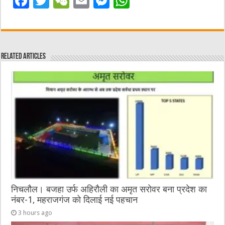
F
T
W
E
M
W
a
w
e
m
e
h
c
it
C
ai
ss
at
e
te
h
l
e
s
Related Articles
b
r
at
n
A
o
g
p
o
er
p
k
निचलौल। बजहा उर्फ अहिरौली का अमृत सरोवर बना प्रदेश का
नंबर-1, महराजगंज को दिलाई नई पहचान
3 hours ago