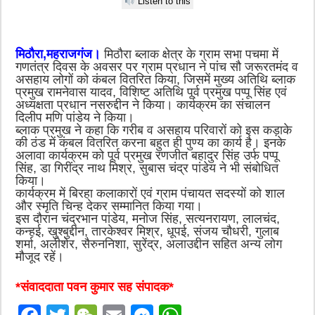
Listen to this
मिठौरा,महराजगंज।
मिठौरा ब्लाक क्षेत्र के ग्राम सभा पचमा में
गणतंत्र दिवस के अवसर पर ग्राम प्रधान ने पांच सौ जरूरतमंद व
असहाय लोगों को कंबल वितरित किया, जिसमें मुख्य अतिथि ब्लाक
प्रमुख रामनेवास यादव, विशिष्ट अतिथि पूर्व प्रमुख पप्पू सिंह एवं
अध्यक्षता प्रधान नसरुद्दीन ने किया। कार्यक्रम का संचालन
दिलीप मणि पांडेय ने किया।
ब्लाक प्रमुख ने कहा कि गरीब व असहाय परिवारों को इस कड़ाके
की ठंड में कंबल वितरित करना बहुत ही पुण्य का कार्य है। इनके
अलावा कार्यक्रम को पूर्व प्रमुख रणजीत बहादुर सिंह उर्फ पप्पू
सिंह, डा गिरींद्र नाथ मिश्र, सुबास चंद्र पांडेय ने भी संबोधित
किया।
कार्यक्रम में बिरहा कलाकारों एवं ग्राम पंचायत सदस्यों को शाल
और स्मृति चिन्ह देकर सम्मानित किया गया।
इस दौरान चंद्रभान पांडेय, मनोज सिंह, सत्यनरायण, लालचंद,
कन्हई, खुश्बुद्दीन, तारकेश्वर मिश्र, धूपई, संजय चौधरी, गुलाब
शर्मा, अलीशेर, सैरुननिशा, सुरेंद्र, अलाउद्दीन सहित अन्य लोग
मौजूद रहें।
*संवाददाता पवन कुमार सह संपादक*