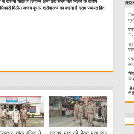
द से कराना चाहते है।लेकिन अभी तक समय नही मिलने के कारण
Recen
धिकारी मिठौरा अजय कुमार श्रीवास्तव का कहना है ग्राम पंचायत हित
निच
प्र
वार
गिर
श्र
एसप
W
पत्
आज 
t
सिं
विध
चौक
में
गिरफ्तार, चौक पुलिस ने
श्रावण मास को लेकर प्रशासन