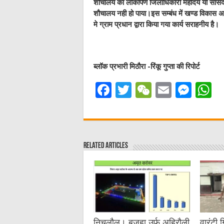
शौचालय का लोकार्पण जिलाधिकारी महोदय या सांस
शौचालय नही हो पाया।इस सम्बंध में खण्ड विकास अ
मे ग्राम प्रधान द्वारा किया गया कार्य सराहनीय है।
ब्लॉक प्रभारी मिठौरा -रिंकू गुप्ता की रिपोर्ट
F
T
W
E
M
a
w
e
m
e
h
c
it
C
ai
ss
a
e
te
h
l
e
s
Related Articles
b
r
at
n
A
o
g
p
o
er
p
k
निचलौल। बजहा उर्फ अहिरौली
वारंटी 