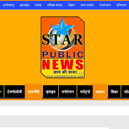
छत्तीसगढ़
झारखंड
पंजाब
पश्चिम बंगाल
बिहार
मध्य प्रदेश
राजस्थान
हरियाणा
टेक्नोलॉजी
राजनीति
क्राइम
मनोरंजन
स्पोर्ट्स
स्वाथ्य
शिक्षा
फो