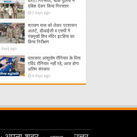
वारंटी गिरफ्तार, चौक पुलिस ने
दबिश देकर किया गिरफ्तार
3 days ago
श्रावण मास को लेकर प्रशासन
अलर्ट, डीआईजी व एसपी ने
पंचमुखी शिव मंदिर इटहिया का
किया निरीक्षण
4 days ago
पत्रकार आशुतोष रौनियार के पिता
रविंद रौनियार नहीं रहे, आज होगा
अंतिम संस्कार
4 days ago
अपना शहर
उत्तर