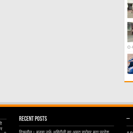
Recent Posts
–
जो
और
निचलौल। बजहा उर्फ अहिरौली का अमृत सरोवर बना प्रदेश