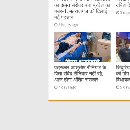
का अमृत सरोवर बना प्रदेश का
दबिश द
नंबर-1, महराजगंज को दिलाई
3 day
नई पहचान
8 hours ago
पत्रकार आशुतोष रौनियार के
सिंदुरि
पिता रविंद रौनियार नहीं रहे,
की मांग 
आज होगा अंतिम संस्कार
विधायक 
4 days ago
5 day