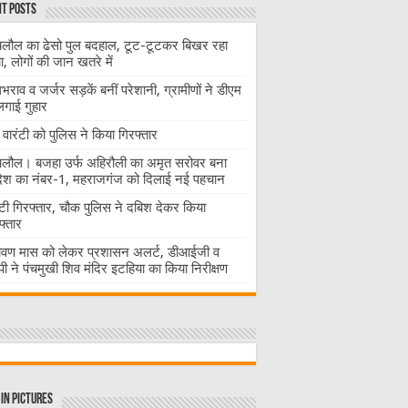
t Posts
लौल का ढेसो पुल बदहाल, टूट-टूटकर बिखर रहा
चा, लोगों की जान खतरे में
राव व जर्जर सड़कें बनीं परेशानी, ग्रामीणों ने डीएम
लगाई गुहार
वारंटी को पुलिस ने किया गिरफ्तार
लौल। बजहा उर्फ अहिरौली का अमृत सरोवर बना
देश का नंबर-1, महराजगंज को दिलाई नई पहचान
ंटी गिरफ्तार, चौक पुलिस ने दबिश देकर किया
फ्तार
ावण मास को लेकर प्रशासन अलर्ट, डीआईजी व
ी ने पंचमुखी शिव मंदिर इटहिया का किया निरीक्षण
in Pictures