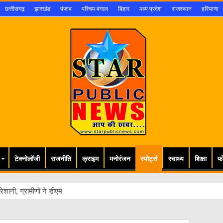
छत्तीसगढ़
झारखंड
पंजाब
पश्चिम बंगाल
बिहार
मध्य प्रदेश
राजस्थान
हरियाणा
टेक्नोलॉजी
राजनीति
क्राइम
मनोरंजन
स्पोर्ट्स
स्वाथ्य
शिक्षा
फ
ेशानी, ग्रामीणों ने डीएम से लगाई गुहार