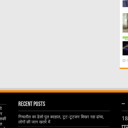
Recent Posts
–
जो
और
निचलौल का ढेसो पुल बदहाल, टूट-टूटकर बिखर रहा ढांचा,
18
इसकी
लोगों की जान खतरे में
ृत
प्