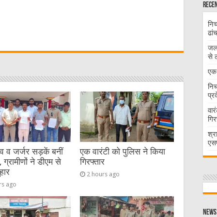
Recen
W
निच
ढां
जलभ
t
से 
एक 
निच
प्र
वार
गिर
श्र
एसप
व जर्जर सड़कें बनीं
एक वारंटी को पुलिस ने किया
 ग्रामीणों ने डीएम से
गिरफ्तार
हार
2 hours ago
rs ago
News 