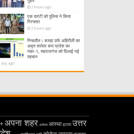
गुहार
2 hours ago
एक वारंटी को पुलिस ने किया
गिरफ्तार
2 hours ago
निचलौल। बजहा उर्फ अहिरौली का
अमृत सरोवर बना प्रदेश का
नंबर-1, महराजगंज को दिलाई नई
पहचान
1 day ago
अपना शहर
उत्तर
+
आस्था
इटावा
अयोध्या
रदेश