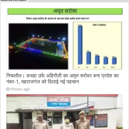
b
r
at
n
A
o
g
p
o
er
p
k
निचलौल। बजहा उर्फ अहिरौली का अमृत सरोवर बना प्रदेश का
नंबर-1, महराजगंज को दिलाई नई पहचान
9 hours ago