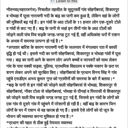
Listen to this
नौतनवा(महराजगंज) निचलौल तहसील के सुदूरवर्ती गांव सोहगीबरवां, शिकारपुर
व भोथहा में घुसा नारायणी नदी के बाढ़ का पानी कम हुआ है, लेकिन वहां के लोगों
की मुश्किलें बढ़ गई हैं। इन गांवों के आठ टोलों के 11 हजार लोग एक-दूसरे टोले
व गांवों से कट गए हैं। बाढ़ के पानी से जहां इन तीनों गांव के आठ टोलों को
जोड़ने वाली पांच पिच सड़कें जगह-जगह टूट गई हैं, वहीं अधिकांश घरों में राशन
के अभाव में समस्या उत्पन्न हो गई है।*
*
लगातार बारिश के कारण नारायणी नदी के जलस्तर में मंगलवार रात में काफी
वृद्धि हो गई थी। इससे नदी का पानी सोहगीबरवां, शिकारपुर व भोथहा गांवों में घुस
गया। बाढ़ का पानी आने के कारण लोग अपने बच्चों व जानवरों को साथ लेकर
गांव के पास पक्की सड़क, पुलिया, प्राथमिक विद्यालय व पक्के मकान के छत पर
शरण लेकर अपने को सुरक्षित किए। सोहगीबरवां के प्रधान विनय सिंह ने गांव
पहुंचे एसडीएम अभय कुमार गुप्त को ग्रामीणों की समस्या के बारे में बताया।
*
*
बाढ़ के पानी से इन गांवों को जोड़ने वाली सोहगीबरवां से भोथहा, शिकारपुर से
सोहगीबरवां, नौका टोला से सोहगीबरवां, भोथहा से दौनहां व पिपरासी से शिकारपुर
को जोड़ने वाली पिच सड़कें जगह जगह टूट गई हैं, जिससे इन गांवों के लोगों को
एक गांव से दूसरे गांव में पहुंचने में परेशानी हो रही है। वहीं बाढ़ के कारण जिन
लोगों के घर में राशन थे वह खराब हो गए हैं। इससे ऐसे लोगों को दो जून के
भोजन की व्यवस्था करना मुश्किल हो गया है।
*
*प्रधान की पहल से ठीक हुई पेयजल व्यवस्था