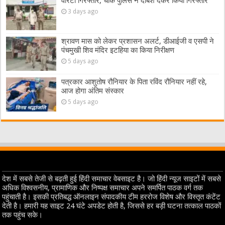
वारंटी गिरफ्तार, चौक पुलिस ने दबिश देकर किया गिरफ्तार
3 days ago
श्रावण मास को लेकर प्रशासन अलर्ट, डीआईजी व एसपी ने
पंचमुखी शिव मंदिर इटहिया का किया निरीक्षण
5 days ago
पत्रकार आशुतोष रौनियार के पिता रविंद रौनियार नहीं रहे,
आज होगा अंतिम संस्कार
5 days ago
देश में सबसे तेजी से बढ़ती हुई हिंदी समाचार वेबसाइट है। जो हिंदी न्यूज साइटों में सबसे
अधिक विश्वसनीय, प्रामाणिक और निष्पक्ष समाचार अपने समर्पित पाठक वर्ग तक
पहुंचाती है। इसकी प्रतिबद्ध ऑनलाइन संपादकीय टीम हररोज विशेष और विस्तृत कंटेंट
देती है। हमारी यह साइट 24 घंटे अपडेट होती है, जिससे हर बड़ी घटना तत्काल पाठकों
तक पहुंच सके।