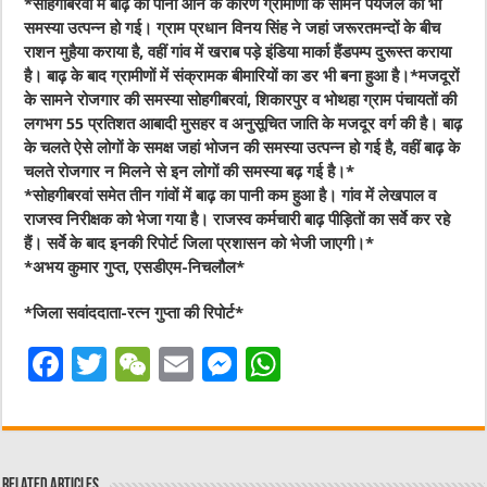
*
सोहगीबरवां में बाढ़ का पानी आने के कारण ग्रामीणों के सामने पेयजल की भी
समस्या उत्पन्न हो गई। ग्राम प्रधान विनय सिंह ने जहां जरूरतमन्दों के बीच
राशन मुहैया कराया है, वहीं गांव में खराब पड़े इंडिया मार्का हैंडपम्प दुरूस्त कराया
है। बाढ़ के बाद ग्रामीणों में संक्रामक बीमारियों का डर भी बना हुआ है।*मजदूरों
के सामने रोजगार की समस्या सोहगीबरवां, शिकारपुर व भोथहा ग्राम पंचायतों की
लगभग 55 प्रतिशत आबादी मुसहर व अनुसूचित जाति के मजदूर वर्ग की है। बाढ़
के चलते ऐसे लोगों के समक्ष जहां भोजन की समस्या उत्पन्न हो गई है, वहीं बाढ़ के
चलते रोजगार न मिलने से इन लोगों की समस्या बढ़ गई है।
*
*
सोहगीबरवां समेत तीन गांवों में बाढ़ का पानी कम हुआ है। गांव में लेखपाल व
राजस्व निरीक्षक को भेजा गया है। राजस्व कर्मचारी बाढ़ पीड़ितों का सर्वे कर रहे
हैं। सर्वे के बाद इनकी रिपोर्ट जिला प्रशासन को भेजी जाएगी।
*
*
अभय कुमार गुप्त, एसडीएम-निचलौल
*
*
जिला सवांददाता-रत्न गुप्ता की रिपोर्ट
*
F
T
W
E
M
W
a
w
e
m
e
h
c
it
C
ai
ss
at
e
te
h
l
e
s
Related Articles