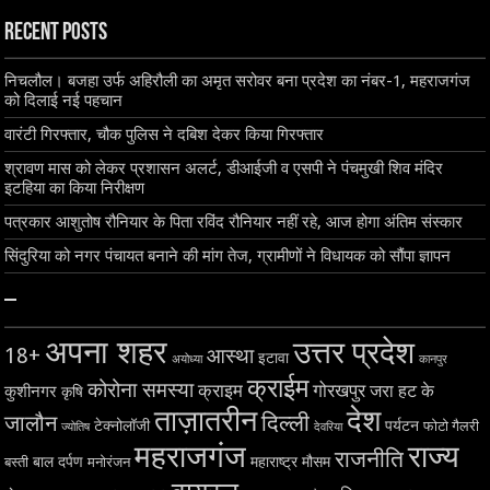
Recent Posts
निचलौल। बजहा उर्फ अहिरौली का अमृत सरोवर बना प्रदेश का नंबर-1, महराजगंज
को दिलाई नई पहचान
वारंटी गिरफ्तार, चौक पुलिस ने दबिश देकर किया गिरफ्तार
श्रावण मास को लेकर प्रशासन अलर्ट, डीआईजी व एसपी ने पंचमुखी शिव मंदिर
इटहिया का किया निरीक्षण
पत्रकार आशुतोष रौनियार के पिता रविंद रौनियार नहीं रहे, आज होगा अंतिम संस्कार
सिंदुरिया को नगर पंचायत बनाने की मांग तेज, ग्रामीणों ने विधायक को सौंपा ज्ञापन
–
अपना शहर
उत्तर प्रदेश
18+
आस्था
इटावा
अयोध्या
कानपुर
क्राईम
कोरोना समस्या
क्राइम
गोरखपुर
जरा हट के
कुशीनगर
कृषि
ताज़ातरीन
देश
दिल्ली
जालौन
टेक्नोलॉजी
पर्यटन
फोटो गैलरी
ज्योतिष
देवरिया
महराजगंज
राज्य
राजनीति
बाल दर्पण
महाराष्ट्र
मौसम
बस्ती
मनोरंजन