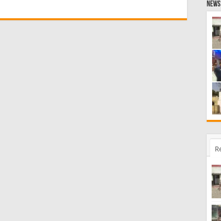
News 
R