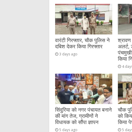
b
r
at
n
A
o
g
p
o
er
p
k
वारंटी गिरफ्तार, चौक पुलिस ने
श्रावण
दबिश देकर किया गिरफ्तार
अलर्ट,
पंचमुखी
3 days ago
किया नि
4 day
सिंदुरिया को नगर पंचायत बनाने
चौक पुल
की मांग तेज, ग्रामीणों ने
को किया 
विधायक को सौंपा ज्ञापन
किया प
5 days ago
5 day