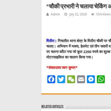
*चौकी प्रभारी ने चलाया चेकिंग
Admin
July 22, 2020
554 Views
मिठौरा।
निचलौल थाना क्षेत्र के मिठौरा चौकी पर चौक
चलाए। अभियान में माक्स, हेलमेट एवं तीन सवारी
पर चलना काँटा गया जो कुल 2200 रुपये का शुल्क 
मोटरसाइकिल का चालान किया गया।
*संवाददाता पवन कुमार*
F
T
W
E
M
a
w
e
m
e
h
c
it
C
ai
ss
a
e
te
h
l
e
s
Related Articles