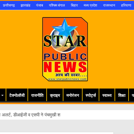
छत्तीसगढ़
झारखंड
पंजाब
पश्चिम बंगाल
बिहार
मध्य प्रदेश
राजस्थान
हरियाणा
टेक्नोलॉजी
राजनीति
क्राइम
मनोरंजन
स्पोर्ट्स
स्वाथ्य
शिक्षा
फ
 अलर्ट, डीआईजी व एसपी ने पंचमुखी शिव मंदिर इटहिया का