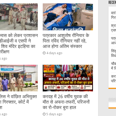
Recen
वार
गिर
श्र
एसप
 मास को लेकर प्रशासन
पत्रकार आशुतोष रौनियार के
पत्
 डीआईजी व एसपी ने
पिता रविंद रौनियार नहीं रहे,
आज 
 शिव मंदिर इटहिया का
आज होगा अंतिम संस्कार
सिं
रीक्षण
4 days ago
विध
s ago
चौक
में
करद
परि
िस ने वांछित अभियुक्त
करदह में 26 वर्षीय युवक की
गिरफ्तार, कोर्ट में
मौत से अफरा-तफरी, परिजनों
ेश
का रो-रोकर बुरा हाल
s ago
5 days ago