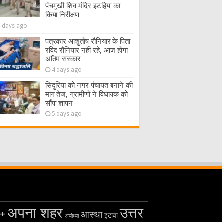
पंचमुखी शिव मंदिर इटहिया का
किया निरीक्षण
4 days ago
पत्रकार आशुतोष रौनियार के पिता
रविंद रौनियार नहीं रहे, आज होगा
अंतिम संस्कार
4 days ago
सिंदुरिया को नगर पंचायत बनाने की
मांग तेज, ग्रामीणों ने विधायक को
सौंपा ज्ञापन
5 days ago
अपना शहर
उत्तर
+
आस्था
इटावा
अयोध्या