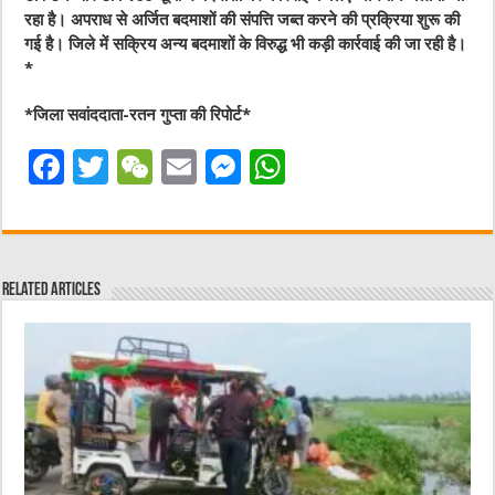
रहा है। अपराध से अर्जित बदमाशों की संपत्ति जब्त करने की प्रक्रिया शुरू की
गई है। जिले में सक्रिय अन्य बदमाशों के विरुद्ध भी कड़ी कार्रवाई की जा रही है।
*
*
जिला सवांददाता-रतन गुप्ता की रिपोर्ट
*
F
T
W
E
M
W
a
w
e
m
e
h
c
it
C
ai
ss
at
e
te
h
l
e
s
Related Articles
b
r
at
n
A
o
g
p
o
er
p
k