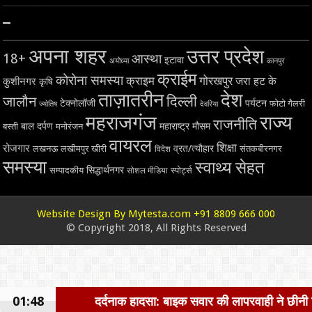
–
अपना शहर
उत्तर प्रदेश
18+
आस्था
इटावा
अयोध्या
कानपुर
क्राईम
कोरोना समस्या
क्राइम
गोरखपुर
जरा हट के
कुशीनगर
कृषि
ताज़ातरीन
देश
दिल्ली
जालौन
टेक्नोलॉजी
पर्यटन
फोटो गैलरी
ज्योतिष
देवरिया
महराजगंज
राज्य
राजनीति
बाल दर्पण
महाराष्ट्र
मौसम
बस्ती
मनोरंजन
वायरल
शिक्षा
रोजगार
व्रत/त्यौहार
लखनऊ
लखीमपुर खीरी
विदेश
संतकबीरनगर
समस्या
स्वाथ्य सेहत
सिद्धार्थनगर
सम्पादकीय
स्पोर्ट्स
सोशल मीडिया
Website Design By Mytesta.com +91 8809 666 000
© Copyright 2018, All Rights Reserved
01:48
दर्दनाक हादसा: बाइक सवार की लापरवाही ने छीनी जिंदगी, बाइक टक्कर