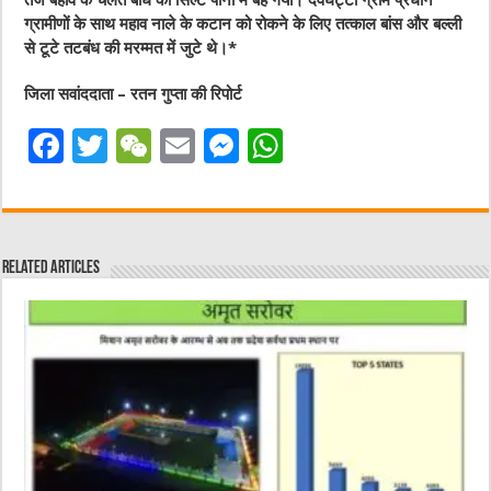
तेज बहाव के चलते बांध का सिल्ट पानी में बह गया। देवघट्टी ग्राम प्रधान
ग्रामीणों के साथ महाव नाले के कटान को रोकने के लिए तत्काल बांस और बल्ली
से टूटे तटबंध की मरम्मत में जुटे थे।*
जिला सवांददाता – रतन गुप्ता की रिपोर्ट
F
T
W
E
M
W
a
w
e
m
e
h
c
it
C
ai
ss
at
e
te
h
l
e
s
Related Articles
b
r
at
n
A
o
g
p
o
er
p
k