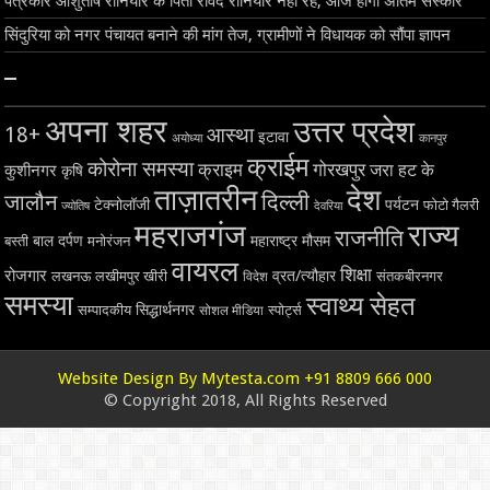
पत्रकार आशुतोष रौनियार के पिता रविंद रौनियार नहीं रहे, आज होगा अंतिम संस्कार
सिंदुरिया को नगर पंचायत बनाने की मांग तेज, ग्रामीणों ने विधायक को सौंपा ज्ञापन
–
अपना शहर
उत्तर प्रदेश
18+
आस्था
इटावा
अयोध्या
कानपुर
क्राईम
कोरोना समस्या
क्राइम
गोरखपुर
जरा हट के
कुशीनगर
कृषि
ताज़ातरीन
देश
दिल्ली
जालौन
टेक्नोलॉजी
पर्यटन
फोटो गैलरी
ज्योतिष
देवरिया
महराजगंज
राज्य
राजनीति
बाल दर्पण
महाराष्ट्र
मौसम
बस्ती
मनोरंजन
वायरल
शिक्षा
रोजगार
व्रत/त्यौहार
लखनऊ
लखीमपुर खीरी
विदेश
संतकबीरनगर
समस्या
स्वाथ्य सेहत
सिद्धार्थनगर
सम्पादकीय
स्पोर्ट्स
सोशल मीडिया
Website Design By Mytesta.com +91 8809 666 000
© Copyright 2018, All Rights Reserved